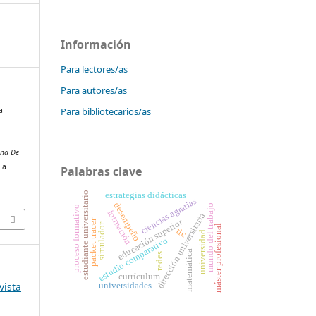
Información
Para lectores/as
Para autores/as
Para bibliotecarios/as
a
ana De
 a
Palabras clave
estudiante universitario
estrategias didácticas
ciencias agrarias
desempeño
mundo del trabajo
proceso formativo
formación
dirección universitaria
educación superior
packet tracer
simulador
máster profesional
tic
universidad
estudio comparativo
matemática
redes
currículum
vista
universidades