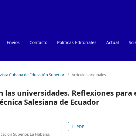
Envíos
Contacto
Politicas Editoriales
Actual
Sci
evista Cubana de Educación Superior
/
Artículos originales
n las universidades. Reflexiones para 
técnica Salesiana de Ecuador
PDF
ucación Superior, La Habana,