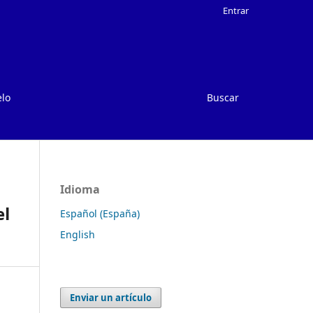
Entrar
elo
Buscar
Idioma
el
Español (España)
English
Enviar un artículo