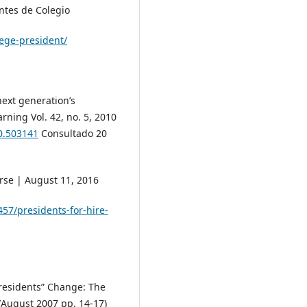
ntes de Colegio
lege-president/
ext generation’s
ning Vol. 42, no. 5, 2010
0.503141
Consultado 20
rse | August 11, 2016
7/presidents-for-hire-
residents” Change: The
y/August 2007 pp. 14-17)