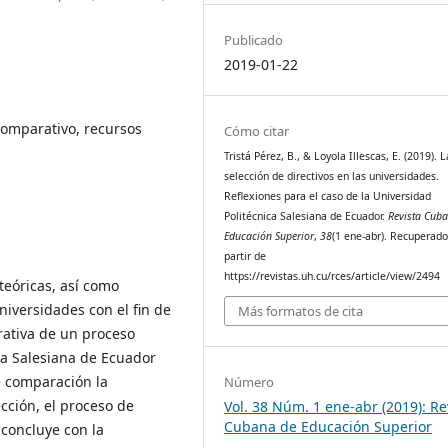
Publicado
2019-01-22
 comparativo, recursos
Cómo citar
Tristá Pérez, B., & Loyola Illescas, E. (2019). L
selección de directivos en las universidades.
Reflexiones para el caso de la Universidad
Politécnica Salesiana de Ecuador.
Revista Cub
Educación Superior
,
38
(1 ene-abr). Recuperado
partir de
https://revistas.uh.cu/rces/article/view/2494
 teóricas, así como
universidades con el fin de
Más formatos de cita
rativa de un proceso
ica Salesiana de Ecuador
e comparación la
Número
ección, el proceso de
Vol. 38 Núm. 1 ene-abr (2019): Re
Cubana de Educación Superior
 concluye con la