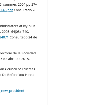
26, summer, 2004 pp 27–
e.146/pdf
Consultado 20
inistrators at ivy-plus
, 2003, 64(03), 740.
084871
Consultado 24 de
rectorio de la Sociedad
15 de abril de 2015.
n Council of Trustees
o Do Before You Hire a
a_new_president