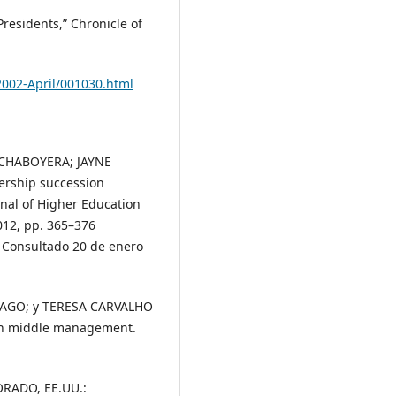
esidents,” Chronicle of
2002-April/001030.html
CHABOYERA; JAYNE
rship succession
rnal of Higher Education
012, pp. 365–376
Consultado 20 de enero
IAGO; y TERESA CARVALHO
ion middle management.
RADO, EE.UU.: