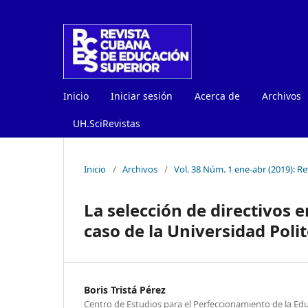
Inicio
Iniciar sesión
Acerca de
Archivos
UH.SciRevistas
Inicio
/
Archivos
/
Vol. 38 Núm. 1 ene-abr (2019): R
La selección de directivos e
caso de la Universidad Poli
Boris Tristá Pérez
Centro de Estudios para el Perfeccionamiento de la Ed