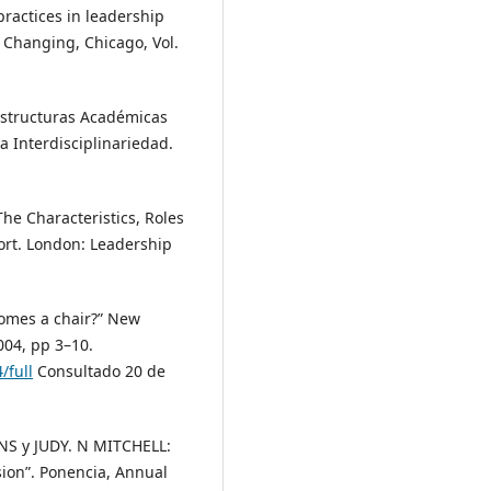
practices in leadership
 Changing, Chicago, Vol.
Estructuras Académicas
La Interdisciplinariedad.
e Characteristics, Roles
ort. London: Leadership
mes a chair?” New
004, pp 3–10.
/full
Consultado 20 de
S y JUDY. N MITCHELL:
sion”. Ponencia, Annual