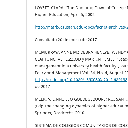
LOVETT, CLARA: “The Dumbing Down of College Pr
Higher Education, April 5, 2002.
http://matrix.csustan.edu/docs/facnet-archives/
Consultado 20 de enero de 2017
MCMURRAYA ANNE M.; DEBRA HENLYB; WENDY 
CLAPTONC; ALF LIZZIOD y MARTIN TEMLE: “Leade
management in a university health faculty”, Jou
Policy and Management Vol. 34, No. 4, August 2
http://dx.doi.org/10.1080/1360080X.2012.689198
de 2017
MEEK, V. LINN., LEO GOEDEGEBUURE; RUI SANT
(Ed): The changing dynamics of higher educat
Springer, Dordrecht. 2010.
SISTEMA DE COLEGIOS COMUNITARIOS DE COLO