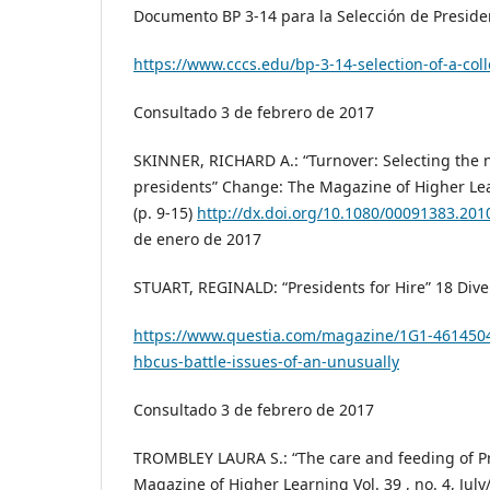
Documento BP 3-14 para la Selección de Preside
https://www.cccs.edu/bp-3-14-selection-of-a-col
Consultado 3 de febrero de 2017
SKINNER, RICHARD A.: “Turnover: Selecting the n
presidents” Change: The Magazine of Higher Lear
(p. 9-15)
http://dx.doi.org/10.1080/00091383.201
de enero de 2017
STUART, REGINALD: “Presidents for Hire” 18 Dive
https://www.questia.com/magazine/1G1-46145045
hbcus-battle-issues-of-an-unusually
Consultado 3 de febrero de 2017
TROMBLEY LAURA S.: “The care and feeding of P
Magazine of Higher Learning Vol. 39 , no. 4, Jul