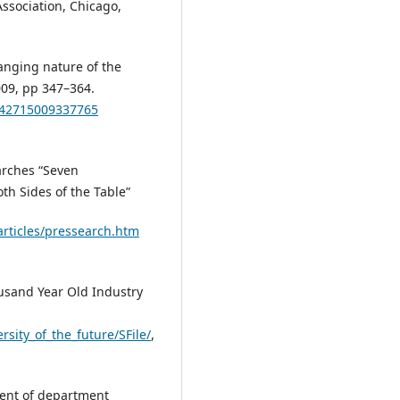
ssociation, Chicago,
ging nature of the
009, pp 347–364.
1742715009337765
arches “Seven
h Sides of the Table”
articles/pressearch.htm
ousand Year Old Industry
sity_of_the_future/SFile/
,
ment of department