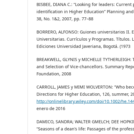
BISBEE, DIANA C.: “Looking for leaders: Current 
identification in Higher Education” Planning and
38, No. 1&2, 2007, pp. 77–88
BORRERO, ALFONSO: Guiones universitarios II. 
Universitarias. Currículos y Programas. Títulos. 
Ediciones Universidad Javeriana, Bogotá. (1973
BREAKWELL, GLYNIS y MICHELLE TYTHERLEIGH: Th
and Selection of Vice-chancellors. Summary Rep
Foundation, 2008
CARROLL, JAMES y MIMI WOLVERTON: “Who beco
Directions for Higher Education, 126, summer, 2
http://onlinelibrary.wiley.com/doi/10.1002/he.144
enero de 2016
DAMICO, SANDRA; WALTER GMELCH; DEE HOPKIN
“Seasons of a dean’s life: Passages of the profes