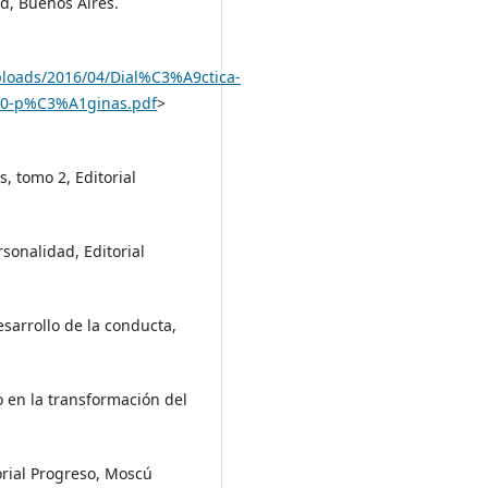
ad, Buenos Aires.
ploads/2016/04/Dial%C3%A9ctica-
270-p%C3%A1ginas.pdf
>
s, tomo 2, Editorial
rsonalidad, Editorial
esarrollo de la conducta,
o en la transformación del
torial Progreso, Moscú