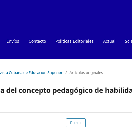
Envíos
Contacto
Politicas Editoriales
Actual
Sci
evista Cubana de Educación Superior
/
Artículos originales
ca del concepto pedagógico de habilid
PDF