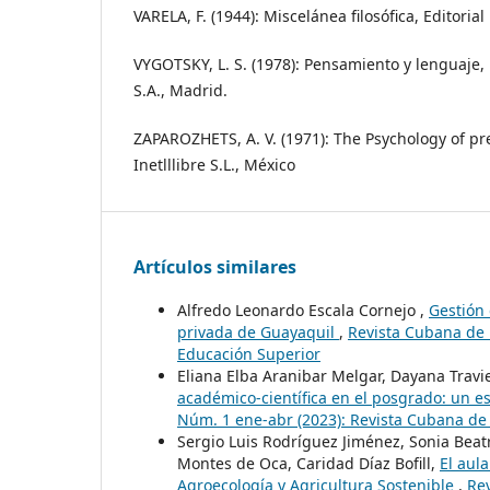
VARELA, F. (1944): Miscelánea filosófica, Editoria
VYGOTSKY, L. S. (1978): Pensamiento y lenguaje, 
S.A., Madrid.
ZAPAROZHETS, A. V. (1971): The Psychology of pr
Inetlllibre S.L., México
Artículos similares
Alfredo Leonardo Escala Cornejo ,
Gestión 
privada de Guayaquil
,
Revista Cubana de 
Educación Superior
Eliana Elba Aranibar Melgar, Dayana Travi
académico-científica en el posgrado: un e
Núm. 1 ene-abr (2023): Revista Cubana de
Sergio Luis Rodríguez Jiménez, Sonia Beat
Montes de Oca, Caridad Díaz Bofill,
El aul
Agroecología y Agricultura Sostenible
,
Rev