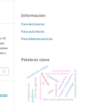
Información
Para lectores/as
Para autores/as
Para bibliotecarios/as
lo, M.
epto
 Cubana
ado a
Palabras clave
mundo del trabajo
universidades
estrategias didácticas
recursos humanos
desempeño
estudio comparativo
simulador
educación superior
matemática
ciencias agrarias
tic
universidad
formación
competencias
redes
productos
vista
dirección universitaria