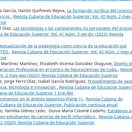
ño García, Danilo Quiñones Reyna,
La formación jurídica del Licenc
óricos
,
Revista Cubana de Educación Superior: Vol. 42 Núm. 2 may
rior
l Díaz,
Las tecnologías y los componentes no personales del proce
 de Educación Superior: Vol. 41 Núm. 3 set-dic (2022): Revista
eptualización de la pedagogía como ciencia de la educación por
-UTEG
,
Revista Cubana de Educación Superior: Vol. 42 Núm. 2 may-
rior
 Martínez Martínez, Elizabeth Vicenta González Olaguive,
Diseño d
peración Profesional en el Centro de Neurociencias de Cuba
,
Revis
m. 2 may-ago (2022): Revista Cubana de Educación Superior
, Jorge Ferro Díaz, Isabel García Rodríguez,
Procedimiento de ges
cia, tecnología e innovación
,
Revista Cubana de Educación Superi
bana de Educación Superior 1 Ene-Abr
cimientos en el ámbito deportivo (Parte 1)
,
Revista Cubana de
ta Cubana de Educación Superior: Publicación continua anual
higo, Yamilka Gómez León, Dunia María Colomé Cedeño,
Estrategia p
 en estudiantes de carreras de perfil informático
,
Revista Cubana 
 2 (2025): Revista Cubana de Educación Superior