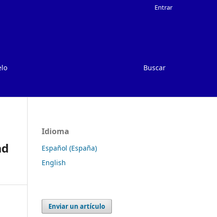
Entrar
elo
Buscar
Idioma
ad
Español (España)
English
Enviar un artículo