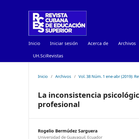
Inicio
Iniciar sesión
Acerca de
Archivos
UH.SciRevistas
Inicio
/
Archivos
/
Vol. 38 Núm. 1 ene-abr (2019): R
La inconsistencia psicológi
profesional
Rogelio Bermúdez Sarguera
Universidad de Guayaquil, Ecuador