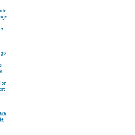
iado
-ago
so
ago
e
ta
tión
or:
ara
de