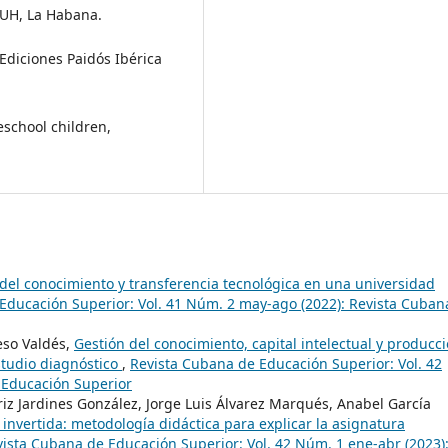
l UH, La Habana.
Ediciones Paidós Ibérica
eschool children,
del conocimiento y transferencia tecnológica en una universidad
Educación Superior: Vol. 41 Núm. 2 may-ago (2022): Revista Cuban
eso Valdés,
Gestión del conocimiento, capital intelectual y producc
studio diagnóstico
,
Revista Cubana de Educación Superior: Vol. 42
 Educación Superior
riz Jardines González, Jorge Luis Álvarez Marqués, Anabel García
a invertida: metodología didáctica para explicar la asignatura
ista Cubana de Educación Superior: Vol. 42 Núm. 1 ene-abr (2023)