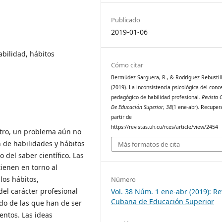
Publicado
2019-01-06
abilidad, hábitos
Cómo citar
Bermúdez Sarguera, R., & Rodríguez Rebustil
(2019). La inconsistencia psicológica del conc
pedagógico de habilidad profesional.
Revista
De Educación Superior
,
38
(1 ene-abr). Recuper
partir de
https://revistas.uh.cu/rces/article/view/2454
stro, un problema aún no
n de habilidades y hábitos
Más formatos de cita
del saber científico. Las
tienen en torno al
los hábitos,
Número
del carácter profesional
Vol. 38 Núm. 1 ene-abr (2019): Re
Cubana de Educación Superior
ado de las que han de ser
entos. Las ideas