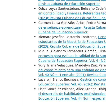
Revista Cubana de Educación Superior
Odiza Leyva Santiesteban, Belisario Cede
en Contabilidad y Finanzas. Referentes te
(2023): Revista Cubana de Educación Supe
Carmen Luisa González Arias, Pedro Berna
de enseñanza-aprendizaje
,
Revista Cubana
Cubana de Educación Superior
Xiomara Josefina Bastardo Contreras,
Conc
estudiantes de la Maestría de Educación
(2023): Revista Cubana de Educación Supe
Miguel Alejandro Fernández Alemán, Elisa
encuesta para evaluar la calidad de la Su
Cubana de Educación Superior: Vol. 41 Nú
Yury Triana Velázquez, Maidelyn Díaz Pérez
del conocimiento para una entidad de cien
Vol. 40 Núm. 1 ene-abr (2021): Revista Cu
Lázaro J. Blanco Encinosa,
Gestión de cono
Educación Superior: Vol. 45 (2026): Revis
Liset González Polanco, Ailec Granda Di
el desarrollo de habilidades profesionales
Educación Superior: Vol. 44 Núm. especial