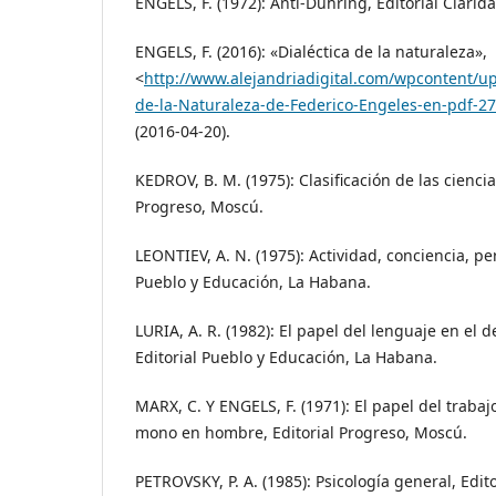
ENGELS, F. (1972): Anti-Dühring, Editorial Clarid
ENGELS, F. (2016): «Dialéctica de la naturaleza»,
<
http://www.alejandriadigital.com/wpcontent/u
de-la-Naturaleza-de-Federico-Engeles-en-pdf-
(2016-04-20).
KEDROV, B. M. (1975): Clasificación de las ciencia
Progreso, Moscú.
LEONTIEV, A. N. (1975): Actividad, conciencia, pe
Pueblo y Educación, La Habana.
LURIA, A. R. (1982): El papel del lenguaje en el d
Editorial Pueblo y Educación, La Habana.
MARX, C. Y ENGELS, F. (1971): El papel del trabaj
mono en hombre, Editorial Progreso, Moscú.
PETROVSKY, P. A. (1985): Psicología general, Edi