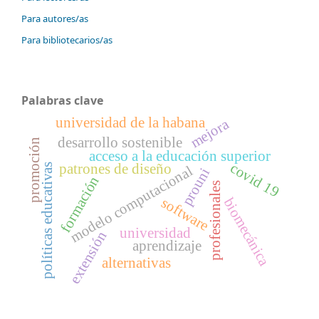
Para autores/as
Para bibliotecarios/as
Palabras clave
universidad de la habana
mejora
desarrollo sostenible
promoción
acceso a la educación superior
covid 19
patrones de diseño
políticas educativas
modelo computacional
prouni
formación
profesionales
software
biomecánica
universidad
extensión
aprendizaje
alternativas