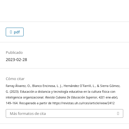
pdf
Publicado
2023-02-28
Cómo citar
Farray Álvarez, O., Blanco Encinosa, L. J., Hernández O´Farrill, L., & Sierra Gómez,
G. (2023). Educación a distancia y tecnología educativa en la cultura física con
inteligencia organizacional.
Revista Cubana De Educación Superior
,
42
(1 ene-abr),
149–164. Recuperado a partir de https://revistas.uh.cu/rces/article/view/2412
Más formatos de cita