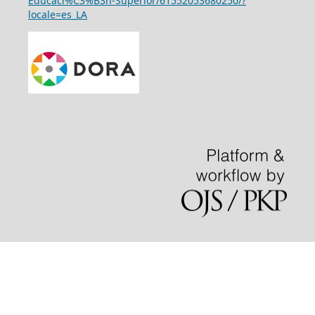
Educaci%C3%B3n-Superior/61552053680250/?
locale=es_LA