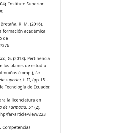
304). Instituto Superior
r.
Bretaña, R. M. (2016).
la formación académica.
o de
w/376
sco, G. (2018). Pertinencia
e los planes de estudio
 Almuiñas (comp.),
La
ión superior,
t. II, (pp 151-
 de Tecnología de Ecuador.
ra la licenciatura en
a de Farmacia
,
51
(2).
hp/far/article/view/223
6). Competencias