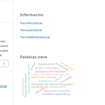
Información
Para lectores/as
Para autores/as
Para bibliotecarios/as
.
rrera
ucación
a partir
08
Palabras clave
promoción
prouni
universidad
limitaciones
modelo computacional
modelo pedagógico
profesores universitarios
acceso a la educación superior
formación integral
extensión
software
habilidades
mejora
incertidumbre
formación
ministerio de educación superior
vista
vinculación
biomecánica
covid-19
desarrollo sostenible
enseñanza‑aprendizaje