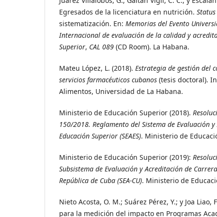
Juárez Villalobos, G.; Gaitán Vigil, C. C.; y Escalan
Egresados de la licenciatura en nutrición.
Status
sistematización. En:
Memorias del Evento Universid
Internacional de evaluación de la calidad y acredit
Superior
,
CAL 089
(CD Room). La Habana.
Mateu López, L. (2018).
Estrategia de gestión del 
servicios farmacéuticos cubanos
(tesis doctoral). I
Alimentos, Universidad de La Habana.
Ministerio de Educación Superior (2018).
Resoluc
150/2018.
Reglamento del Sistema de Evaluación y 
Educación Superior (SEAES)
. Ministerio de Educaci
Ministerio de Educación Superior (2019):
Resoluc
Subsistema de Evaluación y Acreditación de Carreras
República de Cuba (SEA-CU)
. Ministerio de Educaci
Nieto Acosta, O. M.; Suárez Pérez, Y.; y Joa Liao, 
para la medición del impacto en Programas Aca