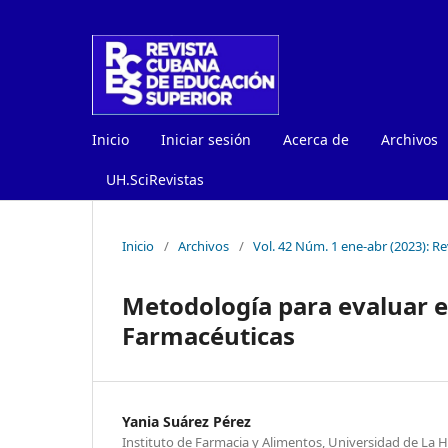
Inicio
Iniciar sesión
Acerca de
Archivos
UH.SciRevistas
Inicio
/
Archivos
/
Vol. 42 Núm. 1 ene-abr (2023): R
Metodología para evaluar el
Farmacéuticas
Yania Suárez Pérez
Instituto de Farmacia y Alimentos, Universidad de La