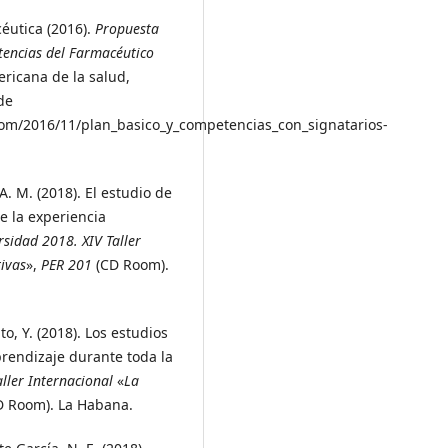
éutica (2016).
Propuesta
tencias del Farmacéutico
icana de la salud,
de
com/2016/11/plan_basico_y_competencias_con_signatarios-
 A. M. (2018). El estudio de
e la experiencia
sidad 2018. XIV Taller
tivas
»,
PER 201
(CD Room).
to, Y. (2018). Los estudios
rendizaje durante toda la
ller Internacional
«
La
 Room). La Habana.