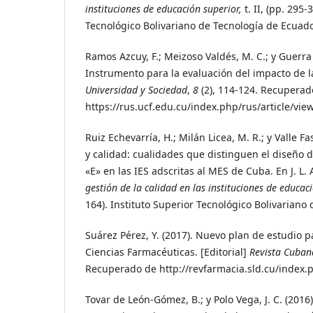
instituciones de educación superior,
t. II, (pp. 295-
Tecnológico Bolivariano de Tecnología de Ecuado
Ramos Azcuy, F.; Meizoso Valdés, M. C.; y Guerra 
Instrumento para la evaluación del impacto de 
Universidad y Sociedad
,
8
(2), 114-124. Recuperad
https://rus.ucf.edu.cu/index.php/rus/article/vie
Ruiz Echevarría, H.; Milán Licea, M. R.; y Valle Fa
y calidad: cualidades que distinguen el diseño d
«E» en las IES adscritas al MES de Cuba. En J. L.
gestión de la calidad en las instituciones de educac
164). Instituto Superior Tecnológico Bolivariano
Suárez Pérez, Y. (2017). Nuevo plan de estudio pa
Ciencias Farmacéuticas. [Editorial]
Revista Cuban
Recuperado de http://revfarmacia.sld.cu/index.p
Tovar de León-Gómez, B.; y Polo Vega, J. C. (201