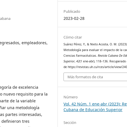
Publicado
2023-02-28
 Habana
Cómo citar
, egresados, empleadores,
Suárez Pérez, Y., & Nieto Acosta, O. M. (2023)
Metodología para evaluar el impacto de la ca
Ciencias Farmacéuticas.
Revista Cubana De Ed
Superior
,
42
(1 ene-abr), 118–136. Recuperado 
de https://revistas.uh.cu/rces/article/view/24
Más formatos de cita
egoría de excelencia
o nuevo requisito para la
Número
arte de la variable
Vol. 42 Núm. 1 ene-abr (2023): Re
señar una metodología
Cubana de Educación Superior
las partes interesadas,
definieron tres
Sección