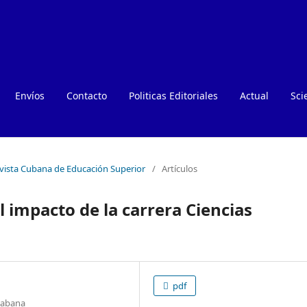
Envíos
Contacto
Politicas Editoriales
Actual
Sci
evista Cubana de Educación Superior
/
Artículos
 impacto de la carrera Ciencias
pdf
 Habana