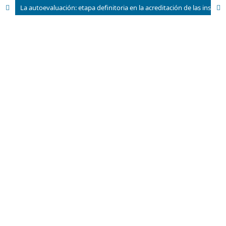
La autoevaluación: etapa definitoria en la acreditación de las instituciones de educación superior