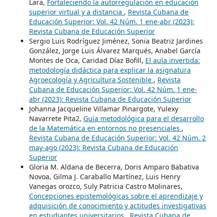
Lara,
Fortaleciendo la autorregulación en educación
superior virtual y a distancia
,
Revista Cubana de
Educación Superior: Vol. 42 Núm. 1 ene-abr (2023):
Revista Cubana de Educación Superior
Sergio Luis Rodríguez Jiménez, Sonia Beatriz Jardines
González, Jorge Luis Álvarez Marqués, Anabel García
Montes de Oca, Caridad Díaz Bofill,
El aula invertida:
metodología didáctica para explicar la asignatura
Agroecología y Agricultura Sostenible
,
Revista
Cubana de Educación Superior: Vol. 42 Núm. 1 ene-
abr (2023): Revista Cubana de Educación Superior
Johanna Jacqueline Villamar Pinargote, Yulexy
Navarrete Pita2,
Guía metodológica para el desarrollo
de la Matemática en entornos no presenciales
,
Revista Cubana de Educación Superior: Vol. 42 Núm. 2
may-ago (2023): Revista Cubana de Educación
Superior
Gloria M. Aldana de Becerra, Doris Amparo Babativa
Novoa, Gilma J. Caraballo Martínez, Luis Henry
Vanegas orozco, Suly Patricia Castro Molinares,
Concepciones epistemológicas sobre el aprendizaje y
adquisición de conocimiento y actitudes investigativas
en estudiantes universitarios
,
Revista Cubana de