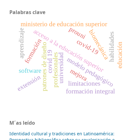
Palabras clave
ministerio de educación superior
prouni
acceso a la educación superior
aprendizaje
biomecánica
habilidades
formación
covid-19
educación
patrones de diseño
covid 19
profesionales
universidad
modelo pedagógico
software
mejora
extensión
limitaciones
formación integral
M´as leído
Identidad cultural y tradiciones en Latinoamérica:
Perspectiva bibliográfica sobre su revalorización e