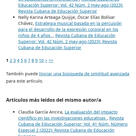
Educación Superior: Vol. 42 Núm. 2 may-ago (2023):
Revista Cubana de Educación Superior
Nelly Karina Arteaga Quijije, Óscar Elías Bolívar
Chávez,
Estrategia musical basada en la percusión
para el desarrollo de la expresión corporal en los
niños de 4 años.
,
Revista Cubana de Educación
Superior: Vol. 42 Núm. 2 may-ago (2023): Revista
Cubana de Educación Superior
1
2
3
4
5
6
7
8
9
10
>
>>
También puede
Iniciar una búsqueda de similitud avanzada
para este artículo.
Artículos más leídos del mismo autor/a
Claudia García Ancira,
La evaluación del impacto
científico en las investigaciones educativas
,
Revista
Cubana de Educación Superior: Vol. 41 Núm. Número
Especial 2 (2022): Revista Cubana de Educación