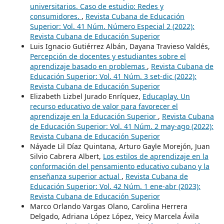
universitarios. Caso de estudio: Redes y
consumidores.
,
Revista Cubana de Educación
Superior: Vol. 41 Núm. Número Especial 2 (2022):
Revista Cubana de Educación Superior
Luis Ignacio Gutiérrez Albán, Dayana Travieso Valdés,
Percepción de docentes y estudiantes sobre el
aprendizaje basado en problemas
,
Revista Cubana de
Educación Superior: Vol. 41 Núm. 3 set-dic (2022):
Revista Cubana de Educación Superior
Elizabeth Lizbel Jurado Enríquez,
Educaplay. Un
recurso educativo de valor para favorecer el
aprendizaje en la Educación Superior
,
Revista Cubana
de Educación Superior: Vol. 41 Núm. 2 may-ago (2022):
Revista Cubana de Educación Superior
Náyade Lil Díaz Quintana, Arturo Gayle Morejón, Juan
Silvio Cabrera Albert,
Los estilos de aprendizaje en la
conformación del pensamiento educativo cubano y la
enseñanza superior actual
,
Revista Cubana de
Educación Superior: Vol. 42 Núm. 1 ene-abr (2023):
Revista Cubana de Educación Superior
Marco Orlando Vargas Olano, Carolina Herrera
Delgado, Adriana López López, Yeicy Marcela Ávila