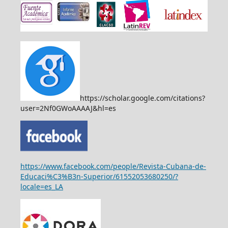
https://scholar.google.com/citations?
user=2Nf0GWoAAAAJ&hl=es
https://www.facebook.com/people/Revista-Cubana-de-
Educaci%C3%B3n-Superior/61552053680250/?
locale=es_LA