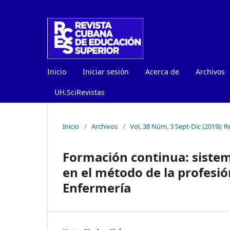
Inicio
Iniciar sesión
Acerca de
Archivos
UH.SciRevistas
Inicio
/
Archivos
/
Vol. 38 Núm. 3 Sept-Dic (2019): 
Formación continua: siste
en el método de la profesió
Enfermería