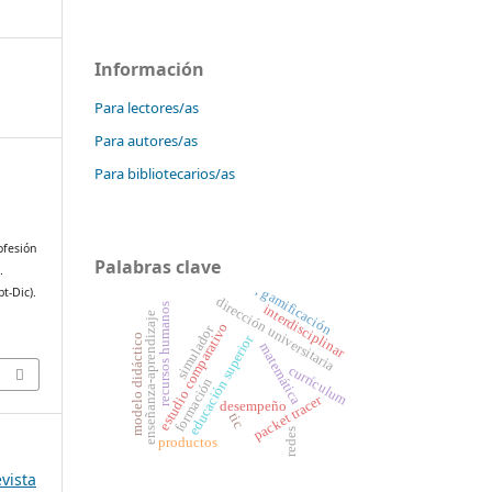
Información
Para lectores/as
Para autores/as
Para bibliotecarios/as
ofesión
Palabras clave
.
, gamificación
pt-Dic).
dirección universitaria
recursos humanos
interdisciplinar
enseñanza-aprendizaje
estudio comparativo
simulador
educación superior
modelo didáctico
matemática
currículum
formación
packet tracer
desempeño
tic
redes
productos
evista