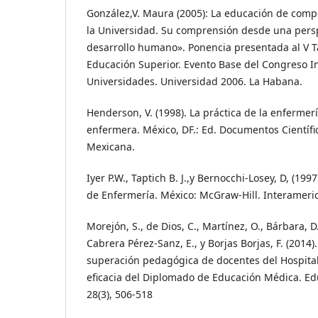
González,V. Maura (2005): La educación de comp
la Universidad. Su comprensión desde una perspe
desarrollo humano». Ponencia presentada al V T
Educación Superior. Evento Base del Congreso I
Universidades. Universidad 2006. La Habana.
Henderson, V. (1998). La práctica de la enfermerí
enfermera. México, DF.: Ed. Documentos Científi
Mexicana.
Iyer P.W., Taptich B. J.,y Bernocchi-Losey, D, (199
de Enfermería. México: McGraw-Hill. Interameri
Morejón, S., de Dios, C., Martínez, O., Bárbara, 
Cabrera Pérez-Sanz, E., y Borjas Borjas, F. (2014
superación pedagógica de docentes del Hospita
eficacia del Diplomado de Educación Médica. Ed
28(3), 506-518