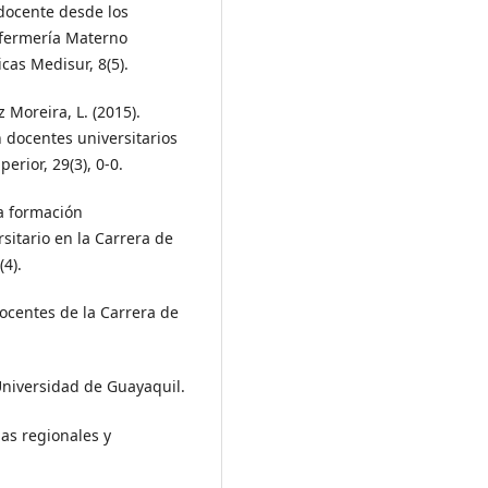
 docente desde los
nfermería Materno
icas Medisur, 8(5).
z Moreira, L. (2015).
 docentes universitarios
erior, 29(3), 0-0.
La formación
itario en la Carrera de
(4).
docentes de la Carrera de
Universidad de Guayaquil.
as regionales y