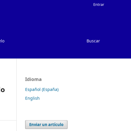
Entrar
elo
Buscar
Idioma
do
Español (España)
English
Enviar un artículo