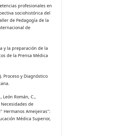
etencias profesionales en
ctiva sociohistórica del
aller de Pedagogía de la
nternacional de
a y la preparación de la
cos de la Prensa Médica
7). Proceso y Diagnóstico
cana.
D., León Román, C.,
). Necesidades de
l" Hermanos Ameijeiras":
ucación Médica Superior,