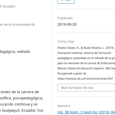
l, Ecuador
Publicado
2019-09-20
or de la Universidad de
Cómo citar
Piedra Chávez, K., & Baute Álvarez, L. (2019).
edagógico, método
Formación continua: sistema de formación
pedagógica sustentado en el método de la pr
para los docentes de la carrera de Enfermería
Revista Cubana De Educación Superior
,
38
(3 Se
Recuperado a partir de
https://revistas.uh.cu/rces/article/view/2347
Más formatos de cita
entes de la carrera de
osófica, psicopedagógica,
ducación continua y se
Número
e Guayaquil, Ecuador. Sus
Vol. 38 Núm. 3 Sept-Dic (2019): R