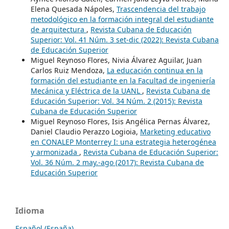
Elena Quesada Nápoles,
Trascendencia del trabajo
metodológico en la formación integral del estudiante
de arquitectura
,
Revista Cubana de Educación
Superior: Vol. 41 Núm. 3 set-dic (2022): Revista Cubana
de Educación Superior
Miguel Reynoso Flores, Nivia Álvarez Aguilar, Juan
Carlos Ruiz Mendoza,
La educación continua en la
formación del estudiante en la Facultad de ingeniería
Mecánica y Eléctrica de la UANL
,
Revista Cubana de
Educación Superior: Vol. 34 Núm. 2 (2015): Revista
Cubana de Educación Superior
Miguel Reynoso Flores, Isis Angélica Pernas Álvarez,
Daniel Claudio Perazzo Logioia,
Marketing educativo
en CONALEP Monterrey I: una estrategia heterogénea
y armonizada
,
Revista Cubana de Educación Superior:
Vol. 36 Núm. 2 may.-ago (2017): Revista Cubana de
Educación Superior
Idioma
Español (España)