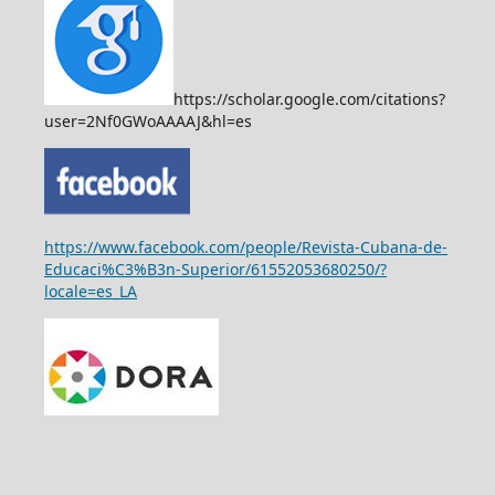
https://scholar.google.com/citations?
user=2Nf0GWoAAAAJ&hl=es
https://www.facebook.com/people/Revista-Cubana-de-
Educaci%C3%B3n-Superior/61552053680250/?
locale=es_LA