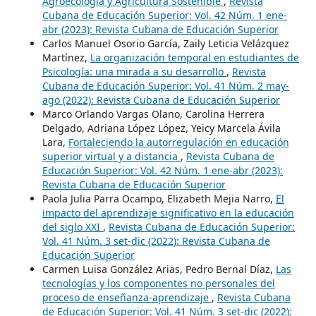
Agroecología y Agricultura Sostenible
,
Revista
Cubana de Educación Superior: Vol. 42 Núm. 1 ene-
abr (2023): Revista Cubana de Educación Superior
Carlos Manuel Osorio García, Zaily Leticia Velázquez
Martínez,
La organización temporal en estudiantes de
Psicología: una mirada a su desarrollo
,
Revista
Cubana de Educación Superior: Vol. 41 Núm. 2 may-
ago (2022): Revista Cubana de Educación Superior
Marco Orlando Vargas Olano, Carolina Herrera
Delgado, Adriana López López, Yeicy Marcela Ávila
Lara,
Fortaleciendo la autorregulación en educación
superior virtual y a distancia
,
Revista Cubana de
Educación Superior: Vol. 42 Núm. 1 ene-abr (2023):
Revista Cubana de Educación Superior
Paola Julia Parra Ocampo, Elizabeth Mejia Narro,
El
impacto del aprendizaje significativo en la educación
del siglo XXI
,
Revista Cubana de Educación Superior:
Vol. 41 Núm. 3 set-dic (2022): Revista Cubana de
Educación Superior
Carmen Luisa González Arias, Pedro Bernal Díaz,
Las
tecnologías y los componentes no personales del
proceso de enseñanza-aprendizaje
,
Revista Cubana
de Educación Superior: Vol. 41 Núm. 3 set-dic (2022):