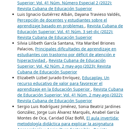
Superior: Vol. 41 Núm. Número Especial 2 (2022):
Revista Cubana de Educación Superior
Luis Ignacio Gutiérrez Albán, Dayana Travieso Valdés,
Percepción de docentes y estudiantes sobre el
aprendizaje basado en problemas
,
Revista Cubana de
Educación Superior: Vol. 41 Núm. 3 set-dic (2022):
Revista Cubana de Educación Superior
Silvia Lilibeth García Santana, Yita Maribel Briones
Palacios,
Principales dificultades de aprendizaje en
estudiantes con trastorno por déficit de atención e
hiperactividad
,
Revista Cubana de Educación
Superior: Vol. 42 Núm. 2 may-ago (2023): Revista
Cubana de Educación Superior
Elizabeth Lizbel Jurado Enríquez,
Educaplay. Un
recurso educativo de valor para favorecer el
aprendizaje en la Educación Superior
,
Revista Cubana
de Educación Superior: Vol. 41 Núm. 2 may-ago (2022):
Revista Cubana de Educación Superior
Sergio Luis Rodríguez Jiménez, Sonia Beatriz Jardines
González, Jorge Luis Álvarez Marqués, Anabel García
Montes de Oca, Caridad Díaz Bofill,
El aula invertida:
metodología didáctica para explicar la asignatura