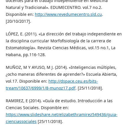
docentes para el trabajo independiente en Medicina
Natural y Tradicional». EDUMECENTRO. vol.7 no.2.
Disponible en:
http://www.revedumecentro.sld.cu
.
[20/10/2017].
LÓPEZ, E. (2011). «La dirección del trabajo independiente en
la disciplina curricular Morfofisiología de la carrera de
Estomatología». Revista Ciencias Médicas, vol.15 no.1, La
Habana, pp.116-128.
MUÑOZ, M Y AYUSO, M J. (2014). «Inteligencias múltiples,
¿ocho maneras diferentes de aprender?» Escuela Abierta,
vol.17. Disponible en:
http://dspace.ceu.es/bits-
tream/10637/6999/1/8-munoz17.pdf
. [25/11/2018].
RAMIREZ, E (2014). «Guía de estudio. Introducción a las
Ciencias Sociales. Disponible en:
https://www.slideshare.net/elizabethramirez549436/guia-
cienciassociales
[25/11/2018].