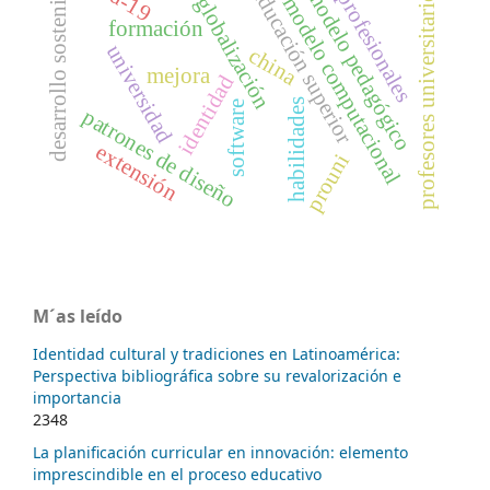
desarrollo sostenible
profesores universitarios
educación superior
modelo pedagógico
profesionales
globalización
modelo computacional
formación
universidad
china
mejora
identidad
habilidades
software
patrones de diseño
extensión
prouni
M´as leído
Identidad cultural y tradiciones en Latinoamérica:
Perspectiva bibliográfica sobre su revalorización e
importancia
2348
La planificación curricular en innovación: elemento
imprescindible en el proceso educativo