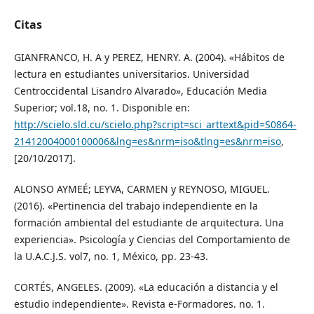
Citas
GIANFRANCO, H. A y PEREZ, HENRY. A. (2004). «Hábitos de
lectura en estudiantes universitarios. Universidad
Centroccidental Lisandro Alvarado», Educación Media
Superior; vol.18, no. 1. Disponible en:
http://scielo.sld.cu/scielo.php?script=sci_arttext&pid=S0864-
21412004000100006&lng=es&nrm=iso&tlng=es&nrm=iso
,
[20/10/2017].
ALONSO AYMEÉ; LEYVA, CARMEN y REYNOSO, MIGUEL.
(2016). «Pertinencia del trabajo independiente en la
formación ambiental del estudiante de arquitectura. Una
experiencia». Psicología y Ciencias del Comportamiento de
la U.A.C.J.S. vol7, no. 1, México, pp. 23-43.
CORTÉS, ANGELES. (2009). «La educación a distancia y el
estudio independiente». Revista e-Formadores. no. 1.