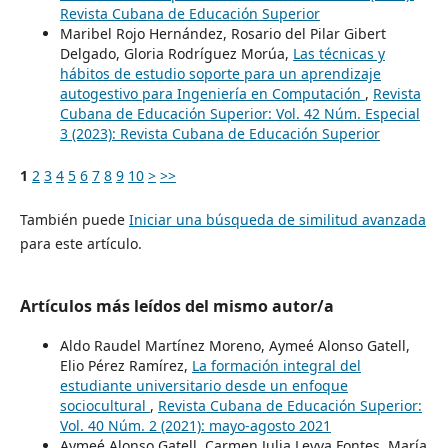
Revista Cubana de Educación Superior
Maribel Rojo Hernández, Rosario del Pilar Gibert
Delgado, Gloria Rodríguez Morúa,
Las técnicas y
hábitos de estudio soporte para un aprendizaje
autogestivo para Ingeniería en Computación
,
Revista
Cubana de Educación Superior: Vol. 42 Núm. Especial
3 (2023): Revista Cubana de Educación Superior
1
2
3
4
5
6
7
8
9
10
>
>>
También puede
Iniciar una búsqueda de similitud avanzada
para este artículo.
Artículos más leídos del mismo autor/a
Aldo Raudel Martínez Moreno, Aymeé Alonso Gatell,
Elio Pérez Ramírez,
La formación integral del
estudiante universitario desde un enfoque
sociocultural
,
Revista Cubana de Educación Superior:
Vol. 40 Núm. 2 (2021): mayo-agosto 2021
Aymeé Alonso Gatell, Carmen Julia Leyva Fontes, María