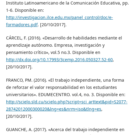
Instituto Latinoamericano de la Comunicación Educativa, pp.
1-6. Disponible en:
http://investigacion.ilce.edu.mx/panel_control/doc/e-
formadores.pdf
. [20/10/2017].
CÁRCEL, F. (2016). «Desarrollo de habilidades mediante el
aprendizaje autónomo. Empresa, investigación y
pensamiento crítico», vol.5 no.3. Disponible en
http://dx.doi.org/10.17993/3cemp.2016.050327.52-60
,
[20/10/2017].
FRANCO, PM. (2016). «El trabajo independiente, una forma
de reforzar el valor responsabilidad en los estudiantes
universitarios». EDUMECENTRO. vol.4, no. 3. Disponible en:
http://scielo.sld.cu/scielo.php?script=sci_arttext&pid=S2077-
28742012000300020&lng=es&nrm=iso&tlng=es
,
[20/10/2017].
GUANCHE, A. (2017). «Acerca del trabajo independiente en