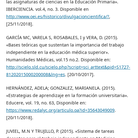
las asignaturas de ciencias en la Educación Primaria».
IBERCIENCIA. vol.4, no. 3. Disponible en
http://www.oei.es/historico/divulgacioncientifica/?
,
[25/11/2018].
GARCÍA MC, VARELA S, ROSABALES, I y VERA, D. (2015).
«Bases teóricas que sustentan la importancia del trabajo
independiente en la educación médica superior».
Humanidades Médicas, vol.15 no.2. Disponible en:
http://scielo.sld.cu/scielo.php?script=sci_arttext&pid=S1727-
81202015000200008&lng=es
. [20/10/2017].
HERNÁNDEZ, ADELA; GONZALEZ, MARIANELA. (2015).
«Estrategias de aprendizaje en la formación universitaria».
Educere, vol. 19, no. 63, Disponible en:
https://www.redalyc.org/articulo.oa?id=35643049009
.
[20/11/2018].
JUVIEL, M.N Y TRUJILLO, P. (2015). «Sistema de tareas