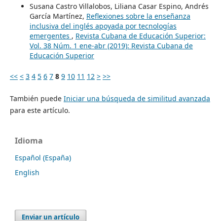
Susana Castro Villalobos, Liliana Casar Espino, Andrés
García Martínez,
Reflexiones sobre la enseñanza
inclusiva del inglés apoyada por tecnologías
emergentes
,
Revista Cubana de Educación Superior:
Vol. 38 Núm. 1 ene-abr (2019): Revista Cubana de
Educación Superior
<<
<
3
4
5
6
7
8
9
10
11
12
>
>>
También puede
Iniciar una búsqueda de similitud avanzada
para este artículo.
Idioma
Español (España)
English
Enviar un artículo