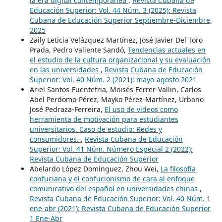
la era digital contemporánea
,
Revista Cubana de
Educación Superior: Vol. 44 Núm. 3 (2025): Revista
Cubana de Educación Superior Septiembre-Diciembre,
2025
Zaily Leticia Velázquez Martínez, José Javier Del Toro
Prada, Pedro Valiente Sandó,
Tendencias actuales en
el estudio de la cultura organizacional y su evaluación
en las universidades
,
Revista Cubana de Educación
Superior: Vol. 40 Núm. 2 (2021): mayo-agosto 2021
Ariel Santos-Fuentefria, Moisés Ferrer-Vallin, Carlos
Abel Perdomo-Pérez, Mayko Pérez-Martínez, Urbano
José Pedraza-Ferreira,
El uso de videos como
herramienta de motivación para estudiantes
universitarios. Caso de estudio: Redes y
consumidores.
,
Revista Cubana de Educación
Superior: Vol. 41 Núm. Número Especial 2 (2022):
Revista Cubana de Educación Superior
Abelardo López Domínguez, Zhou Wei,
La filosofía
confuciana y el confucionismo de cara al enfoque
comunicativo del español en universidades chinas
,
Revista Cubana de Educación Superior: Vol. 40 Núm. 1
ene-abr (2021): Revista Cubana de Educación Superior
1 Ene-Abr