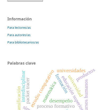
Información
Para lectores/as
Para autores/as
Para bibliotecarios/as
Palabras clave
productos
universidades
estudio comparativo
interdisciplinar
formación
universidad
educación superior
packet tracer
recursos humanos
matemática
, gamificación
desempeño
proceso formativo