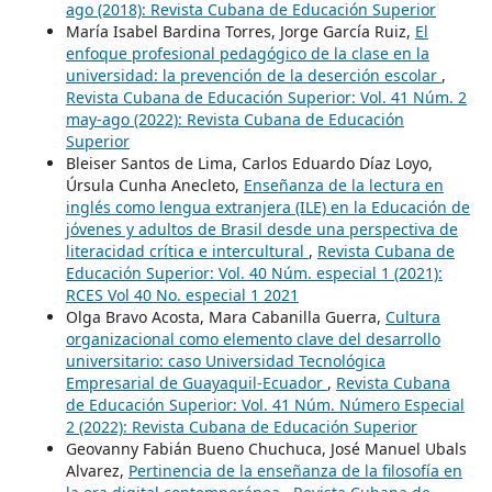
ago (2018): Revista Cubana de Educación Superior
María Isabel Bardina Torres, Jorge García Ruiz,
El
enfoque profesional pedagógico de la clase en la
universidad: la prevención de la deserción escolar
,
Revista Cubana de Educación Superior: Vol. 41 Núm. 2
may-ago (2022): Revista Cubana de Educación
Superior
Bleiser Santos de Lima, Carlos Eduardo Díaz Loyo,
Úrsula Cunha Anecleto,
Enseñanza de la lectura en
inglés como lengua extranjera (ILE) en la Educación de
jóvenes y adultos de Brasil desde una perspectiva de
literacidad crítica e intercultural
,
Revista Cubana de
Educación Superior: Vol. 40 Núm. especial 1 (2021):
RCES Vol 40 No. especial 1 2021
Olga Bravo Acosta, Mara Cabanilla Guerra,
Cultura
organizacional como elemento clave del desarrollo
universitario: caso Universidad Tecnológica
Empresarial de Guayaquil-Ecuador
,
Revista Cubana
de Educación Superior: Vol. 41 Núm. Número Especial
2 (2022): Revista Cubana de Educación Superior
Geovanny Fabián Bueno Chuchuca, José Manuel Ubals
Alvarez,
Pertinencia de la enseñanza de la filosofía en