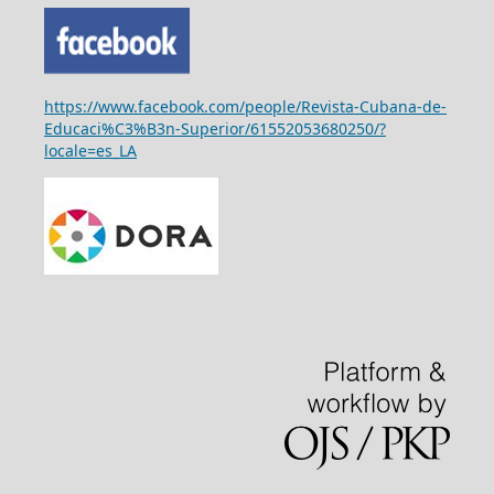
https://www.facebook.com/people/Revista-Cubana-de-
Educaci%C3%B3n-Superior/61552053680250/?
locale=es_LA