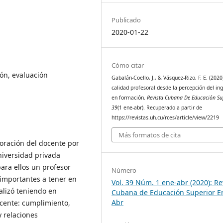
Publicado
2020-01-22
Cómo citar
ón, evaluación
Gabalán-Coello, J., & Vásquez-Rizo, F. E. (2020
calidad profesoral desde la percepción del in
en formación.
Revista Cubana De Educación Su
39
(1 ene-abr). Recuperado a partir de
https://revistas.uh.cu/rces/article/view/2219
Más formatos de cita
loración del docente por
niversidad privada
para ellos un profesor
Número
 importantes a tener en
Vol. 39 Núm. 1 ene-abr (2020): Re
ealizó teniendo en
Cubana de Educación Superior E
Abr
ocente: cumplimiento,
 relaciones