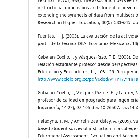
Feldman, K. A. (1989). The association between s
instructional dimensions and student achieveme
extending the synthesis of data from multisection
Research in Higher Education, 30(6), 583-645. d
Fuentes, H. J. (2003). La evaluación de la activid
partir de la técnica DEA. Economía Mexicana, 13(
Gabalán-Coello, J. y Vásquez-Rizo, F. E. (2008). De
relación estudiante profesor desde perspectivas 
Educación y Educadores, 11, 103-126. Recupera
http://www.scielo.org.co/pdf/eded/v11n1/v11n1
Gabalán-Coello, J., Vásquez-Rizo, F. E. y Laurier,
profesor de calidad en posgrado para ingenierí
Ingeniería, 14(27), 97-105.doi: 10.26507/rei.v14
Haladyna, T. M. y Amrein-Beardsley, A. (2009). Va
based student survey of instruction in a college 
Educational Assessment, Evaluation and Accountab