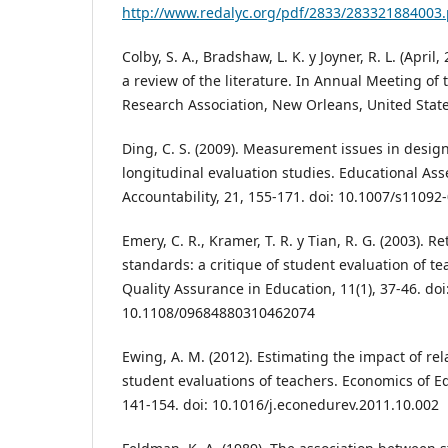
http://www.redalyc.org/pdf/2833/283321884003.
Colby, S. A., Bradshaw, L. K. y Joyner, R. L. (April
a review of the literature. In Annual Meeting of
Research Association, New Orleans, United State
Ding, C. S. (2009). Measurement issues in desi
longitudinal evaluation studies. Educational As
Accountability, 21, 155-171. doi: 10.1007/s11092
Emery, C. R., Kramer, T. R. y Tian, R. G. (2003). 
standards: a critique of student evaluation of te
Quality Assurance in Education, 11(1), 37-46. doi
10.1108/09684880310462074
Ewing, A. M. (2012). Estimating the impact of re
student evaluations of teachers. Economics of Ed
141-154. doi: 10.1016/j.econedurev.2011.10.002