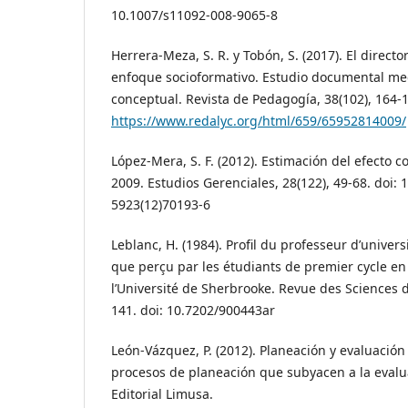
10.1007/s11092-008-9065-8
Herrera-Meza, S. R. y Tobón, S. (2017). El directo
enfoque socioformativo. Estudio documental med
conceptual. Revista de Pedagogía, 38(102), 164
https://www.redalyc.org/html/659/65952814009/
López-Mera, S. F. (2012). Estimación del efecto 
2009. Estudios Gerenciales, 28(122), 49-68. doi:
5923(12)70193-6
Leblanc, H. (1984). Profil du professeur d’université
que perçu par les étudiants de premier cycle e
l’Université de Sherbrooke. Revue des Sciences d
141. doi: 10.7202/900443ar
León-Vázquez, P. (2012). Planeación y evaluación
procesos de planeación que subyacen a la evalua
Editorial Limusa.