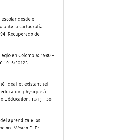
r escolar desde el
iante la cartografía
-194. Recuperado de
colegio en Colombia: 1980 –
 10.1016/S0123-
 ‘idéal’ et ‘existant’ tel
n éducation physique à
e L´éducation, 10(1), 138-
 del aprendizaje los
ción. México D. F.: