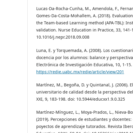
Lucas-Da-Rocha-Cunha, M., Amendola, F., Ferna
Gomes-Da-Costa-Mohallem, A. (2018). Evaluation
the Team-based Learning method (APA-TBL): Ins
validation. Nurse Education in Practice, 33, 141-1
10.1016/j.nepr.2018.09.008
Luna, E. y Torquemada, A. (2008). Los cuestionar
docencia por los alumnos: balance y perspectiva
Electrónica de Investigación Educativa, 10, 1-1
https://redie.uabc.mx/redie/article/view/201
Martínez, M., Begoña, D. y Quintanal, J. (2006). El
universitario de calidad desde la perspectiva d
XXI, 9, 183-198. doi: 10.5944/educxx1.9.0.325
Martínez-Mínguez, L., Moya-Prados, L., Nieva-Boz
(2019). Percepciones de estudiantes y docentes:
poyectos de aprendizaje tutorados. Revista Ibe