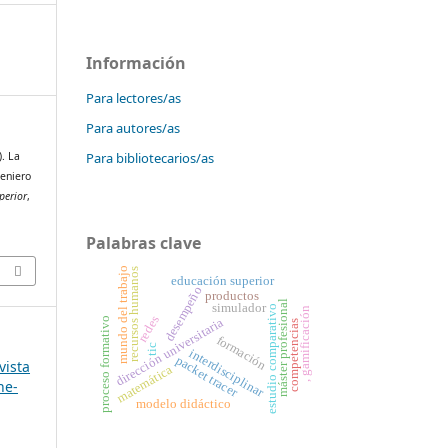
Información
Para lectores/as
Para autores/as
Para bibliotecarios/as
). La
geniero
perior
,
Palabras clave
mundo del trabajo
recursos humanos
educación superior
desempeño
productos
máster profesional
simulador
estudio comparativo
, gamificación
redes
proceso formativo
dirección universitaria
competencias
formación
tic
interdisciplinar
packet tracer
vista
matemática
ne-
modelo didáctico