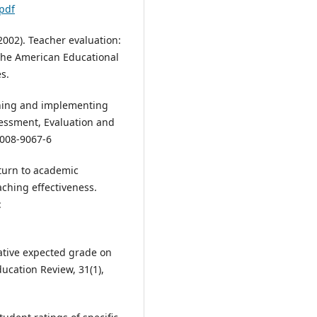
pdf
, 2002). Teacher evaluation:
 the American Educational
s.
gning and implementing
sessment, Evaluation and
-008-9067-6
Return to academic
aching effectiveness.
:
lative expected grade on
ucation Review, 31(1),