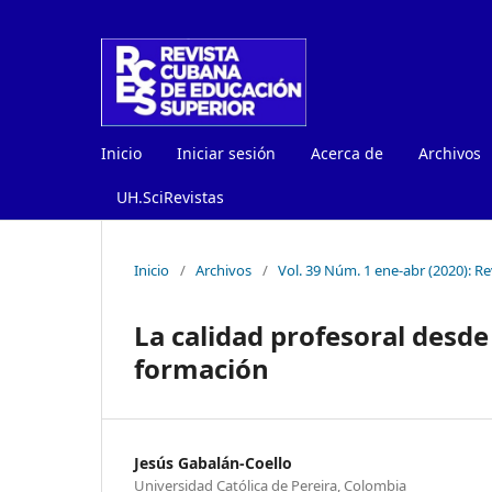
Inicio
Iniciar sesión
Acerca de
Archivos
UH.SciRevistas
Inicio
/
Archivos
/
Vol. 39 Núm. 1 ene-abr (2020): R
La calidad profesoral desde
formación
Jesús Gabalán-Coello
Universidad Católica de Pereira, Colombia