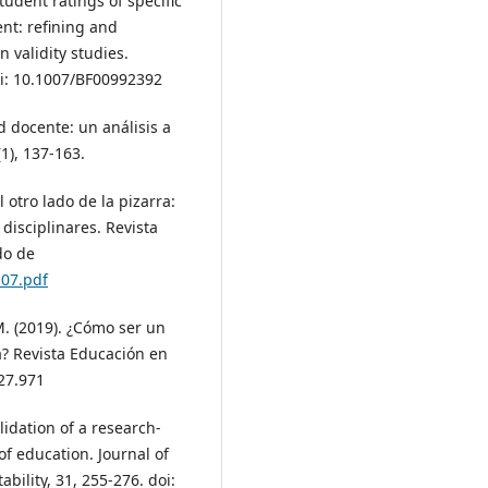
tudent ratings of specific
nt: refining and
 validity studies.
oi: 10.1007/BF00992392
ad docente: un análisis a
1), 137-163.
l otro lado de la pizarra:
disciplinares. Revista
do de
a07.pdf
 M. (2019). ¿Cómo ser un
a? Revista Educación en
n27.971
lidation of a research-
of education. Journal of
ility, 31, 255-276. doi: