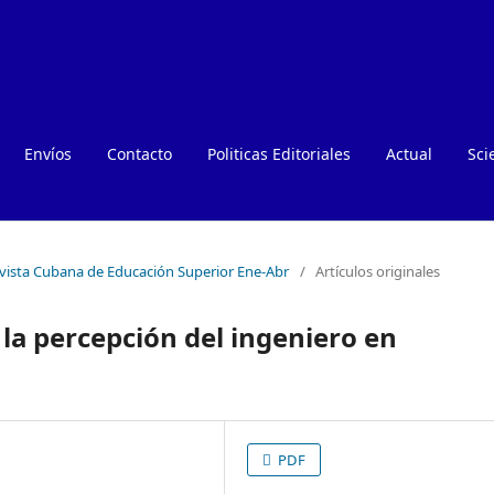
Envíos
Contacto
Politicas Editoriales
Actual
Sci
evista Cubana de Educación Superior Ene-Abr
/
Artículos originales
 la percepción del ingeniero en
PDF