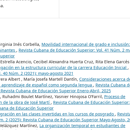
a.
irginia Inés Corbella,
Movilidad internacional de grado e inclusión:
minantes
,
Revista Cubana de Educación Superior: Vol. 41 Núm. 2 m
Superior
Estrella Acencio, Cecibel Alexandra Huerta Cruz, Rita Elena Garcés
gación en la estructura curricular de la carrera Educación Inicial
,
l. 40 Núm. 2 (2021): mayo-agosto 2021
era Albert , María Josefa Martell Dantín,
Consideraciones acerca d
el aprendizaje de español como segunda lengua
,
Revista Cubana d
: Revista Cubana de Educación Superior Enero-Abril, 2025
, Ruhadmi Boulet Martínez, Yasnier Hinojosa O’Farril,
Proceso de
n de la obra de José Martí
,
Revista Cubana de Educación Superior:
ubana de Educación Superior
tegración en las clases invertidas en los cursos de posgrado
,
Revist
m. 2 (2025): Revista Cubana de Educación Superior Mayo-Agosto, 
 Velázquez Martínez,
La organización temporal en estudiantes de