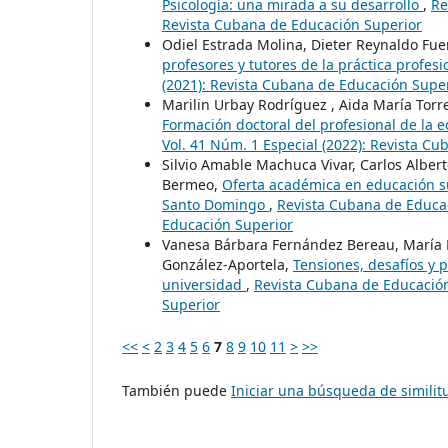
Psicología: una mirada a su desarrollo
,
Re
Revista Cubana de Educación Superior
Odiel Estrada Molina, Dieter Reynaldo Fue
profesores y tutores de la práctica profes
(2021): Revista Cubana de Educación Supe
Marilin Urbay Rodríguez , Aida María Torr
Formación doctoral del profesional de la 
Vol. 41 Núm. 1 Especial (2022): Revista C
Silvio Amable Machuca Vivar, Carlos Alber
Bermeo,
Oferta académica en educación s
Santo Domingo
,
Revista Cubana de Educac
Educación Superior
Vanesa Bárbara Fernández Bereau, María 
González-Aportela,
Tensiones, desafíos y p
universidad
,
Revista Cubana de Educación 
Superior
<<
<
2
3
4
5
6
7
8
9
10
11
>
>>
También puede
Iniciar una búsqueda de simili