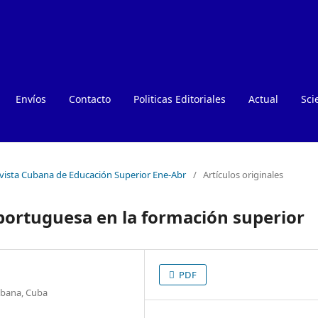
Envíos
Contacto
Politicas Editoriales
Actual
Sci
evista Cubana de Educación Superior Ene-Abr
/
Artículos originales
portuguesa en la formación superior
PDF
abana, Cuba