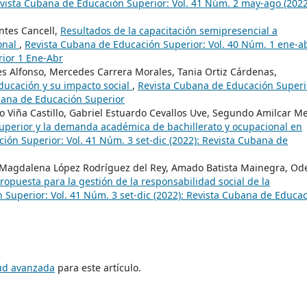
vista Cubana de Educación Superior: Vol. 41 Núm. 2 may-ago (2022
ntes Cancell,
Resultados de la capacitación semipresencial a
ional
,
Revista Cubana de Educación Superior: Vol. 40 Núm. 1 ene-a
rior 1 Ene-Abr
es Alfonso, Mercedes Carrera Morales, Tania Ortiz Cárdenas,
educación y su impacto social
,
Revista Cubana de Educación Superi
ubana de Educación Superior
to Viña Castillo, Gabriel Estuardo Cevallos Uve, Segundo Amilcar M
uperior y la demanda académica de bachillerato y ocupacional en
ión Superior: Vol. 41 Núm. 3 set-dic (2022): Revista Cubana de
Magdalena López Rodríguez del Rey, Amado Batista Mainegra, Od
ropuesta para la gestión de la responsabilidad social de la
Superior: Vol. 41 Núm. 3 set-dic (2022): Revista Cubana de Educa
tud avanzada
para este artículo.