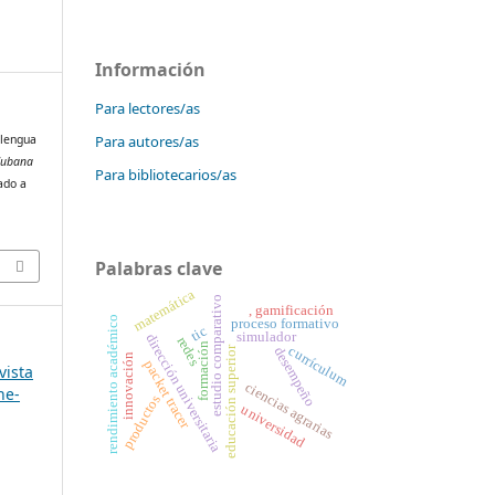
Información
Para lectores/as
Para autores/as
 lengua
Cubana
Para bibliotecarios/as
ado a
Palabras clave
matemática
estudio comparativo
, gamificación
rendimiento académico
proceso formativo
tic
simulador
dirección universitaria
redes
formación
currículum
desempeño
educación superior
innovación
packet tracer
vista
ciencias agrarias
ne-
productos
universidad