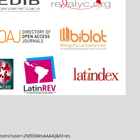
itations?user=2Nf0GWoAAAAJ&hl=es