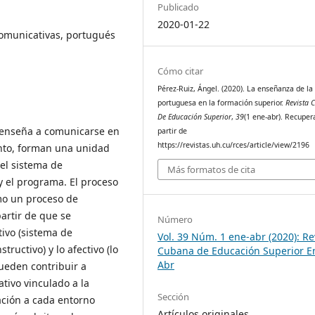
Publicado
2020-01-22
comunicativas, portugués
Cómo citar
Pérez-Ruiz, Ángel. (2020). La enseñanza de la
portuguesa en la formación superior.
Revista 
De Educación Superior
,
39
(1 ene-abr). Recuper
e enseña a comunicarse en
partir de
https://revistas.uh.cu/rces/article/view/2196
unto, forman una unidad
 el sistema de
Más formatos de cita
 y el programa. El proceso
mo un proceso de
artir de que se
Número
itivo (sistema de
Vol. 39 Núm. 1 ene-abr (2020): Re
tructivo) y lo afectivo (lo
Cubana de Educación Superior E
Abr
ueden contribuir a
tivo vinculado a la
Sección
ción a cada entorno
Artículos originales