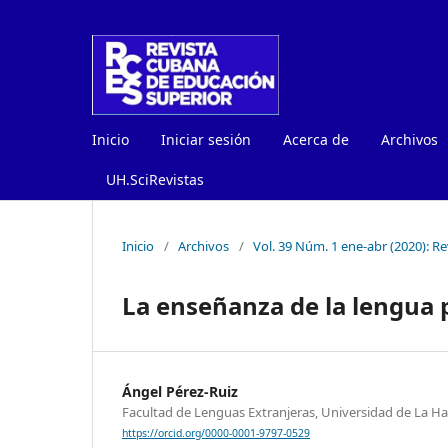
Inicio
Iniciar sesión
Acerca de
Archivos
UH.SciRevistas
Inicio
/
Archivos
/
Vol. 39 Núm. 1 ene-abr (2020): R
La enseñanza de la lengua 
Ángel Pérez-Ruiz
Facultad de Lenguas Extranjeras, Universidad de La H
https://orcid.org/0000-0001-9797-0529