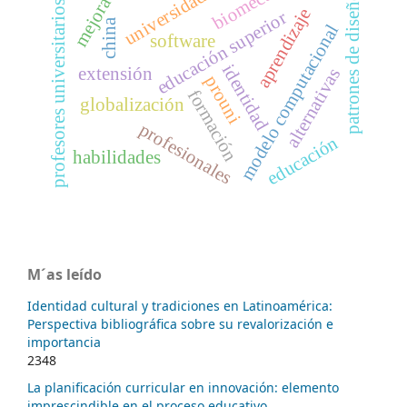
biomecánica
universidad
patrones de diseño
mejora
profesores universitarios
aprendizaje
educación superior
china
modelo computacional
software
identidad
extensión
alternativas
prouni
formación
globalización
profesionales
educación
habilidades
M´as leído
Identidad cultural y tradiciones en Latinoamérica:
Perspectiva bibliográfica sobre su revalorización e
importancia
2348
La planificación curricular en innovación: elemento
imprescindible en el proceso educativo