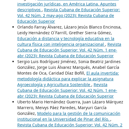
investigación jurídicas, en América Latina. Apuntes
descriptivos
,
Revista Cubana de Educación Superior:
Vol. 42 Núm. 2 may-ago (2023): Revista Cubana de
Educación Superior
Orlando Farray Álvarez, Lázaro Jesús Blanco Encinosa,
Leidy Hernández O´Farrill, Grether Sierra Gómez,
Educación a distancia y tecnología educativa en la
cultura física con inteligencia organizacional
,
Revista
Cubana de Educación Superior: Vol. 42 Núm. 1 ene-
abr (2023): Revista Cubana de Educación Superior
Sergio Luis Rodríguez Jiménez, Sonia Beatriz Jardines
González, Jorge Luis Álvarez Marqués, Anabel García
Montes de Oca, Caridad Díaz Bofill,
El aula invertida:
metodología didáctica para explicar la asignatura
Agroecología y Agricultura Sostenible
,
Revista
Cubana de Educación Superior: Vol. 42 Núm. 1 ene-
abr (2023): Revista Cubana de Educación Superior
Uberto Mario Hernández Guerra, Juan Lázaro Márquez
Marrero, Meivys Páez Paredes, Maryuri García
González,
Modelo para la gestión de la comunicación
institucional en la Universidad de Pinar del Río.
,
Revista Cubana de Educación Superior: Vol. 42 Núm. 2