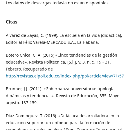
Los datos de descargas todavía no están disponibles.
Citas
Álvarez de Zayas, C. (1999). La escuela en la vida (didáctica),
Editorial Félix Varela-MERCADU S.A., La Habana.
Botero Chica, C. A. (2015) «Cinco tendencias de la gestión
educativa». Revista Politécnica, [S.l.], v. 3, n. 5, 19 - 31.
Febrero. Recuperado de
http://revistas.elpoli.edu.co/index.php/pol/article/view/71/57
Brunner, J.J. (2011). «Gobernanza universitaria: tipología,
dinámicas y tendencias». Revista de Educación, 355. Mayo-
agosto. 137-159.
Díaz Domínguez, T. (2016). «Didáctica desarrolladora en la
educación superior: un enfoque para la formación de
competencias profesionales».10mo. Congreso Internacional