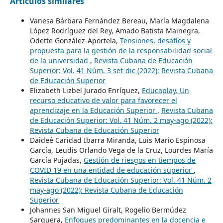
Artículos similares
Vanesa Bárbara Fernández Bereau, María Magdalena
López Rodríguez del Rey, Amado Batista Mainegra,
Odette González-Aportela,
Tensiones, desafíos y
propuesta para la gestión de la responsabilidad social
de la universidad
,
Revista Cubana de Educación
Superior: Vol. 41 Núm. 3 set-dic (2022): Revista Cubana
de Educación Superior
Elizabeth Lizbel Jurado Enríquez,
Educaplay. Un
recurso educativo de valor para favorecer el
aprendizaje en la Educación Superior
,
Revista Cubana
de Educación Superior: Vol. 41 Núm. 2 may-ago (2022):
Revista Cubana de Educación Superior
Daideé Caridad Ibarra Miranda, Luis Mario Espinosa
García, Leudis Orlando Vega de la Cruz, Lourdes María
García Pujadas,
Gestión de riesgos en tiempos de
COVID 19 en una entidad de educación superior
,
Revista Cubana de Educación Superior: Vol. 41 Núm. 2
may-ago (2022): Revista Cubana de Educación
Superior
Johannes San Miguel Giralt, Rogelio Bermúdez
Sarguera,
Enfoques predominantes en la docencia e