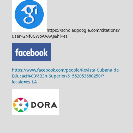
https://scholar.google.com/citations?
user=2Nf0GWoAAAAJ&hl=es
https://www.facebook.com/people/Revista-Cubana-de-
Educaci%C3%B3n-Superior/61552053680250/?
locale=es_LA