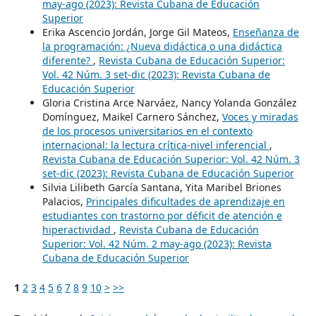
may-ago (2023): Revista Cubana de Educación
Superior
Erika Ascencio Jordán, Jorge Gil Mateos,
Enseñanza de
la programación: ¿Nueva didáctica o una didáctica
diferente?
,
Revista Cubana de Educación Superior:
Vol. 42 Núm. 3 set-dic (2023): Revista Cubana de
Educación Superior
Gloria Cristina Arce Narváez, Nancy Yolanda González
Domínguez, Maikel Carnero Sánchez,
Voces y miradas
de los procesos universitarios en el contexto
internacional: la lectura crítica-nivel inferencial
,
Revista Cubana de Educación Superior: Vol. 42 Núm. 3
set-dic (2023): Revista Cubana de Educación Superior
Silvia Lilibeth García Santana, Yita Maribel Briones
Palacios,
Principales dificultades de aprendizaje en
estudiantes con trastorno por déficit de atención e
hiperactividad
,
Revista Cubana de Educación
Superior: Vol. 42 Núm. 2 may-ago (2023): Revista
Cubana de Educación Superior
1
2
3
4
5
6
7
8
9
10
>
>>