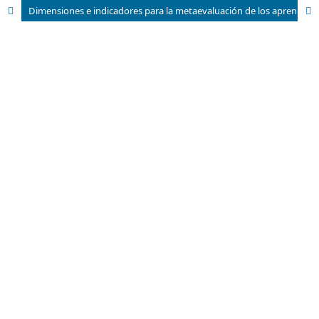
Dimensiones e indicadores para la metaevaluación de los aprendizajes: reflexión y propuesta del campo teórico de la evaluación en educación superior