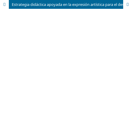
Estrategia didáctica apoyada en la expresión artística para el desarrollo de la motricidad fina en niños de 3 a 4 años