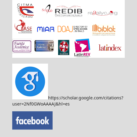
https://scholar.google.com/citations?
user=2Nf0GWoAAAAJ&hl=es