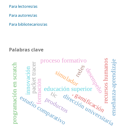
Para lectores/as
Para autores/as
Para bibliotecarios/as
Palabras clave
proceso formativo
recursos humanos
enseñanza-aprendizaje
packet tracer
programación en scratch
redes
innovación
desempeño
simulador
formación
educación superior
, gamificación
tic
dirección universitaria
estudio comparativo
productos