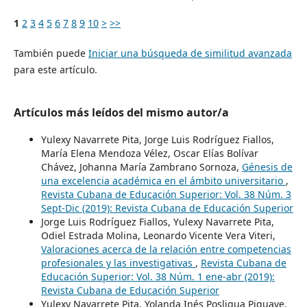
1
2
3
4
5
6
7
8
9
10
>
>>
También puede
Iniciar una búsqueda de similitud avanzada
para este artículo.
Artículos más leídos del mismo autor/a
Yulexy Navarrete Pita, Jorge Luis Rodríguez Fiallos,
María Elena Mendoza Vélez, Oscar Elías Bolívar
Chávez, Johanna María Zambrano Sornoza,
Génesis de
una excelencia académica en el ámbito universitario
,
Revista Cubana de Educación Superior: Vol. 38 Núm. 3
Sept-Dic (2019): Revista Cubana de Educación Superior
Jorge Luis Rodríguez Fiallos, Yulexy Navarrete Pita,
Odiel Estrada Molina, Leonardo Vicente Vera Viteri,
Valoraciones acerca de la relación entre competencias
profesionales y las investigativas
,
Revista Cubana de
Educación Superior: Vol. 38 Núm. 1 ene-abr (2019):
Revista Cubana de Educación Superior
Yulexy Navarrete Pita, Yolanda Inés Posligua Piguave,