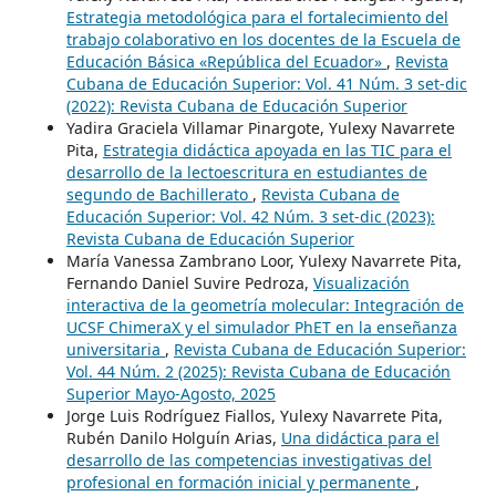
Estrategia metodológica para el fortalecimiento del
trabajo colaborativo en los docentes de la Escuela de
Educación Básica «República del Ecuador»
,
Revista
Cubana de Educación Superior: Vol. 41 Núm. 3 set-dic
(2022): Revista Cubana de Educación Superior
Yadira Graciela Villamar Pinargote, Yulexy Navarrete
Pita,
Estrategia didáctica apoyada en las TIC para el
desarrollo de la lectoescritura en estudiantes de
segundo de Bachillerato
,
Revista Cubana de
Educación Superior: Vol. 42 Núm. 3 set-dic (2023):
Revista Cubana de Educación Superior
María Vanessa Zambrano Loor, Yulexy Navarrete Pita,
Fernando Daniel Suvire Pedroza,
Visualización
interactiva de la geometría molecular: Integración de
UCSF ChimeraX y el simulador PhET en la enseñanza
universitaria
,
Revista Cubana de Educación Superior:
Vol. 44 Núm. 2 (2025): Revista Cubana de Educación
Superior Mayo-Agosto, 2025
Jorge Luis Rodríguez Fiallos, Yulexy Navarrete Pita,
Rubén Danilo Holguín Arias,
Una didáctica para el
desarrollo de las competencias investigativas del
profesional en formación inicial y permanente
,