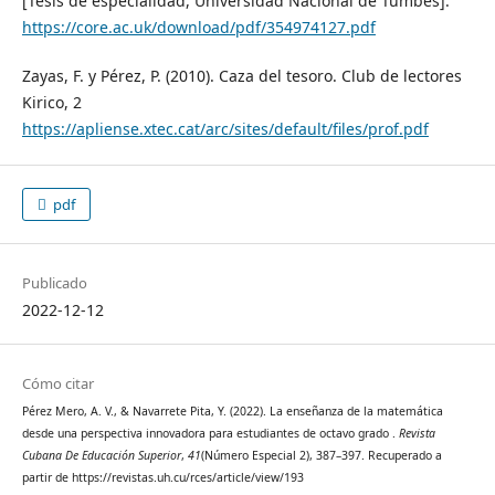
[Tesis de especialidad, Universidad Nacional de Tumbes].
https://core.ac.uk/download/pdf/354974127.pdf
Zayas, F. y Pérez, P. (2010). Caza del tesoro. Club de lectores
Kirico, 2
https://apliense.xtec.cat/arc/sites/default/files/prof.pdf
pdf
Publicado
2022-12-12
Cómo citar
Pérez Mero, A. V., & Navarrete Pita, Y. (2022). La enseñanza de la matemática
desde una perspectiva innovadora para estudiantes de octavo grado .
Revista
Cubana De Educación Superior
,
41
(Número Especial 2), 387–397. Recuperado a
partir de https://revistas.uh.cu/rces/article/view/193