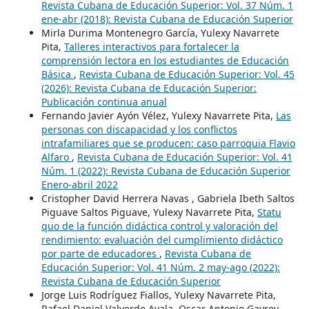
Revista Cubana de Educación Superior: Vol. 37 Núm. 1
ene-abr (2018): Revista Cubana de Educación Superior
Mirla Durima Montenegro García, Yulexy Navarrete
Pita,
Talleres interactivos para fortalecer la
comprensión lectora en los estudiantes de Educación
Básica
,
Revista Cubana de Educación Superior: Vol. 45
(2026): Revista Cubana de Educación Superior:
Publicación continua anual
Fernando Javier Ayón Vélez, Yulexy Navarrete Pita,
Las
personas con discapacidad y los conflictos
intrafamiliares que se producen: caso parroquia Flavio
Alfaro
,
Revista Cubana de Educación Superior: Vol. 41
Núm. 1 (2022): Revista Cubana de Educación Superior
Enero-abril 2022
Cristopher David Herrera Navas , Gabriela Ibeth Saltos
Piguave Saltos Piguave, Yulexy Navarrete Pita,
Statu
quo de la función didáctica control y valoración del
rendimiento: evaluación del cumplimiento didáctico
por parte de educadores
,
Revista Cubana de
Educación Superior: Vol. 41 Núm. 2 may-ago (2022):
Revista Cubana de Educación Superior
Jorge Luis Rodríguez Fiallos, Yulexy Navarrete Pita,
Rafael Daniel Valverde Ayala, Oscar Antonio Gayrey