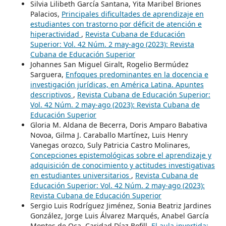
Silvia Lilibeth García Santana, Yita Maribel Briones
Palacios,
Principales dificultades de aprendizaje en
estudiantes con trastorno por déficit de atención e
hiperactividad
,
Revista Cubana de Educación
Superior: Vol. 42 Núm. 2 may-ago (2023): Revista
Cubana de Educación Superior
Johannes San Miguel Giralt, Rogelio Bermúdez
Sarguera,
Enfoques predominantes en la docencia e
investigación jurídicas, en América Latina. Apuntes
descriptivos
,
Revista Cubana de Educación Superior:
Vol. 42 Núm. 2 may-ago (2023): Revista Cubana de
Educación Superior
Gloria M. Aldana de Becerra, Doris Amparo Babativa
Novoa, Gilma J. Caraballo Martínez, Luis Henry
Vanegas orozco, Suly Patricia Castro Molinares,
Concepciones epistemológicas sobre el aprendizaje y
adquisición de conocimiento y actitudes investigativas
en estudiantes universitarios
,
Revista Cubana de
Educación Superior: Vol. 42 Núm. 2 may-ago (2023):
Revista Cubana de Educación Superior
Sergio Luis Rodríguez Jiménez, Sonia Beatriz Jardines
González, Jorge Luis Álvarez Marqués, Anabel García
Montes de Oca, Caridad Díaz Bofill,
El aula invertida: