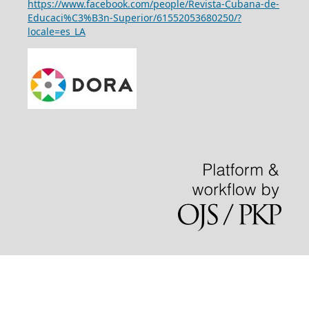
https://www.facebook.com/people/Revista-Cubana-de-
Educaci%C3%B3n-Superior/61552053680250/?
locale=es_LA