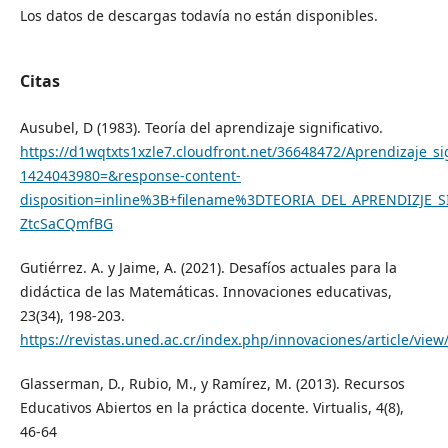
Los datos de descargas todavía no están disponibles.
Citas
Ausubel, D (1983). Teoría del aprendizaje significativo.
https://d1wqtxts1xzle7.cloudfront.net/36648472/Aprendizaje_sig
1424043980=&response-content-
disposition=inline%3B+filename%3DTEORIA_DEL_APRENDIZJE_
ZtcSaCQmfBG
Gutiérrez. A. y Jaime, A. (2021). Desafíos actuales para la
didáctica de las Matemáticas. Innovaciones educativas,
23(34), 198-203.
https://revistas.uned.ac.cr/index.php/innovaciones/article/view
Glasserman, D., Rubio, M., y Ramírez, M. (2013). Recursos
Educativos Abiertos en la práctica docente. Virtualis, 4(8),
46-64