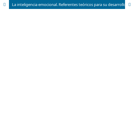
La inteligencia emocional. Referentes teóricos para su desarrollo en el profesional de Pedagogía-Psicología en la formación inicial.