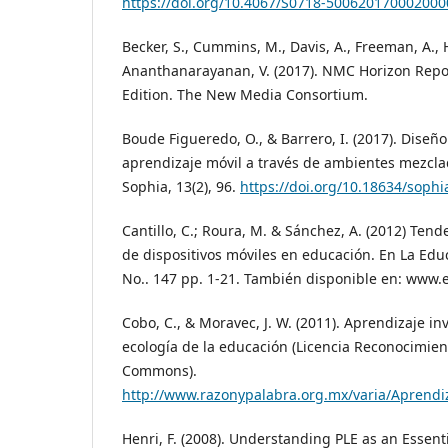
https://doi.org/10.4067/S0718-500620170002000
Becker, S., Cummins, M., Davis, A., Freeman, A., H
Ananthanarayanan, V. (2017). NMC Horizon Repo
Edition. The New Media Consortium.
Boude Figueredo, O., & Barrero, I. (2017). Diseñ
aprendizaje móvil a través de ambientes mezcla
Sophia, 13(2), 96.
https://doi.org/10.18634/sophia
Cantillo, C.; Roura, M. & Sánchez, A. (2012) Tend
de dispositivos móviles en educación. En La Edu
No.. 147 pp. 1-21. También disponible en: www.
Cobo, C., & Moravec, J. W. (2011). Aprendizaje in
ecología de la educación (Licencia Reconocimien
Commons).
http://www.razonypalabra.org.mx/varia/Aprendiz
Henri, F. (2008). Understanding PLE as an Essen