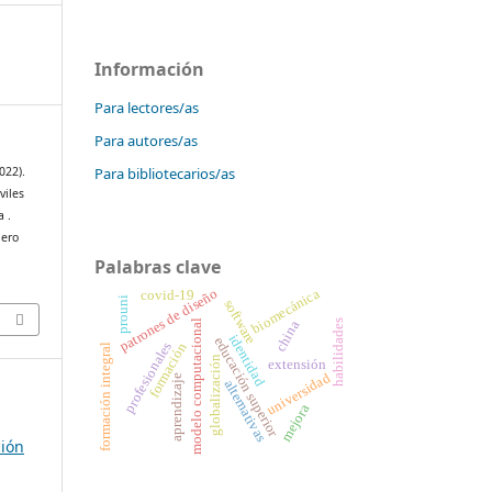
Información
Para lectores/as
Para autores/as
Para bibliotecarios/as
022).
viles
a .
ero
Palabras clave
patrones de diseño
biomecánica
covid-19
prouni
software
modelo computacional
habilidades
china
identidad
educación superior
profesionales
formación
formación integral
globalización
extensión
universidad
aprendizaje
alternativas
mejora
ción