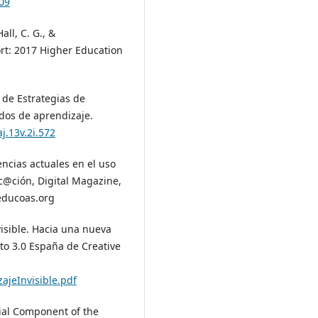
09
all, C. G., &
rt: 2017 Higher Education
o de Estrategias de
dos de aprendizaje.
j.13v.2i.572
encias actuales en el uso
c@ción, Digital Magazine,
educoas.org
visible. Hacia una nueva
to 3.0 España de Creative
ajeInvisible.pdf
tial Component of the