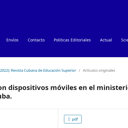
Envíos
Contacto
Politicas Editoriales
Actual
Sci
(2022): Revista Cubana de Educación Superior
/
Artículos originales
on dispositivos móviles en el minister
uba.
pdf