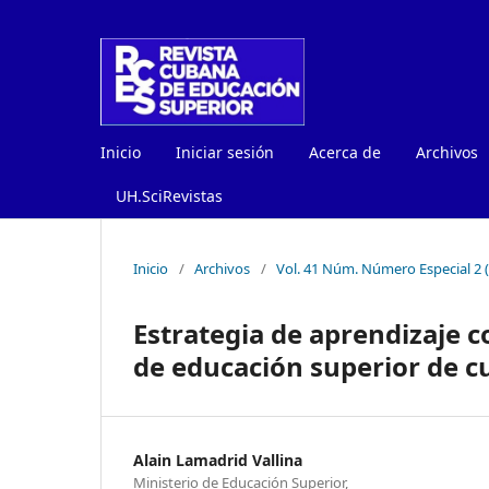
Inicio
Iniciar sesión
Acerca de
Archivos
UH.SciRevistas
Inicio
/
Archivos
/
Vol. 41 Núm. Número Especial 2 
Estrategia de aprendizaje c
de educación superior de c
Alain Lamadrid Vallina
Ministerio de Educación Superior,