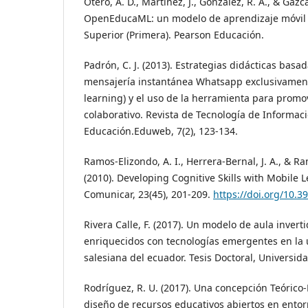
Otero, A. D., Martínez, J., González, R. A., & Gazca
OpenEducaML: un modelo de aprendizaje móvil a
Superior (Primera). Pearson Educación.
Padrón, C. J. (2013). Estrategias didácticas basa
mensajería instantánea Whatsapp exclusivament
learning) y el uso de la herramienta para promo
colaborativo. Revista de Tecnología de Informa
Educación.Eduweb, 7(2), 123-134.
Ramos-Elizondo, A. I., Herrera-Bernal, J. A., & R
(2010). Developing Cognitive Skills with Mobile 
Comunicar, 23(45), 201-209.
https://doi.org/10.
Rivera Calle, F. (2017). Un modelo de aula invert
enriquecidos con tecnologías emergentes en la 
salesiana del ecuador. Tesis Doctoral, Universid
Rodríguez, R. U. (2017). Una concepción Teórico
diseño de recursos educativos abiertos en entorn