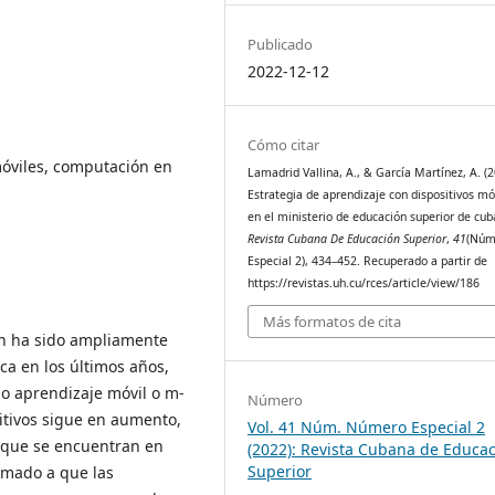
Publicado
2022-12-12
Cómo citar
móviles, computación en
Lamadrid Vallina, A., & García Martínez, A. (2
Estrategia de aprendizaje con dispositivos mó
en el ministerio de educación superior de cub
Revista Cubana De Educación Superior
,
41
(Núm
Especial 2), 434–452. Recuperado a partir de
https://revistas.uh.cu/rces/article/view/186
Más formatos de cita
ión ha sido ampliamente
ca en los últimos años,
o aprendizaje móvil o m-
Número
sitivos sigue en aumento,
Vol. 41 Núm. Número Especial 2
 que se encuentran en
(2022): Revista Cubana de Educa
Superior
sumado a que las