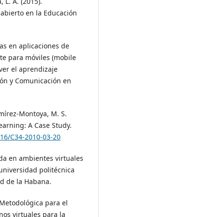
, L. A. (2015).
bierto en la Educación
das en aplicaciones de
e para móviles (mobile
ver el aprendizaje
ción y Comunicación en
amírez-Montoya, M. S.
Learning: A Case Study.
3916/C34-2010-03-20
ida en ambientes virtuales
universidad politécnica
ad de la Habana.
-Metodológica para el
os virtuales para la