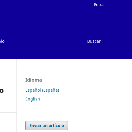
Entrar
elo
Buscar
Idioma
io
Español (España)
English
Enviar un artículo