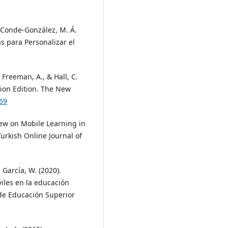
& Conde-González, M. Á.
s para Personalizar el
 Freeman, A., & Hall, C.
ion Edition. The New
169
view on Mobile Learning in
urkish Online Journal of
 García, W. (2020).
viles en la educación
de Educación Superior