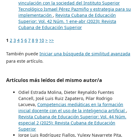
vinculación con la sociedad del Instituto Superior
Tecnológico Ismael Pérez Pazmiño y estrategia para su
implementación
,
Revista Cubana de Educación
Superior: Vol. 42 Núm. 1 ene-abr (2023): Revista
Cubana de Educación Superior
1
2
3
4
5
6
7
8
9
10
>
>>
También puede
Iniciar una búsqueda de similitud avanzada
para este artículo.
Artículos más leídos del mismo autor/a
Odiel Estrada Molina, Dieter Reynaldo Fuentes
Cancell, José Luis Ruiz Zapatero, Pilar Rodrigo
Lacueva,
Competencias mediáticas en la formación
inicial docente con el uso de la inteligencia artificial
,
Revista Cubana de Educación Superior: Vol. 44 Núm.
especial 2 (2025): Revista Cubana de Educación
Superior
Jorge Luis Rodríguez Fiallos, Yulexy Navarrete Pita,