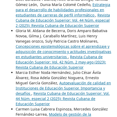
Gómez León, Dunia María Colomé Cedeño,
Estrategia
para el desarrollo de habilidades profesionales en
estudiantes de carreras de perfil informático
,
Revista
Cubana de Educación Superior: Vol. 44 Núm. especial
2 (2025): Revista Cubana de Educación Superior
Gloria M. Aldana de Becerra, Doris Amparo Babativa
Novoa, Gilma J. Caraballo Martínez, Luis Henry
Vanegas orozco, Suly Patricia Castro Molinares,
Concepciones epistemológicas sobre el aprendizaje y
adquisición de conocimiento y actitudes investigativas
en estudiantes universitarios
,
Revista Cubana de
Educación Superior: Vol. 42 Núm. 2 may-ago (2023):
Revista Cubana de Educación Superior
Marcia Esther Noda Hernández, Julio César Ávila
Álvarez, Rosa Adela González Noguera, Ernesto
Miguel García González,
Autoevaluación de calidad en
Instituciones de Educación Superior. Importancia y
desafíos
,
Revista Cubana de Educación Superior: Vol.
44 Núm. especial 2 (2025): Revista Cubana de
Educación Superior
Carmen Luisa Cabrera Espinoza, Mercedes González
Fernández-Larrea,
Modelo de gestión de la