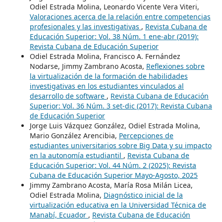
Odiel Estrada Molina, Leonardo Vicente Vera Viteri,
Valoraciones acerca de la relación entre competencias
profesionales y las investigativas
,
Revista Cubana de
Educación Superior: Vol. 38 Núm. 1 ene-abr (2019):
Revista Cubana de Educación Superior
Odiel Estrada Molina, Francisco A. Fernández
Nodarse, Jimmy Zambrano Acosta,
Reflexiones sobre
la virtualización de la formación de habilidades
investigativas en los estudiantes vinculados al
desarrollo de software
,
Revista Cubana de Educación
Superior: Vol. 36 Núm. 3 set-dic (2017): Revista Cubana
de Educación Superior
Jorge Luis Vázquez González, Odiel Estrada Molina,
Mario González Arencibia,
Percepciones de
estudiantes universitarios sobre Big Data y su impacto
en la autonomía estudiantil
,
Revista Cubana de
Educación Superior: Vol. 44 Núm. 2 (2025): Revista
Cubana de Educación Superior Mayo-Agosto, 2025
Jimmy Zambrano Acosta, María Rosa Milán Licea,
Odiel Estrada Molina,
Diagnóstico inicial de la
virtualización educativa en la Universidad Técnica de
Manabí, Ecuador
,
Revista Cubana de Educación