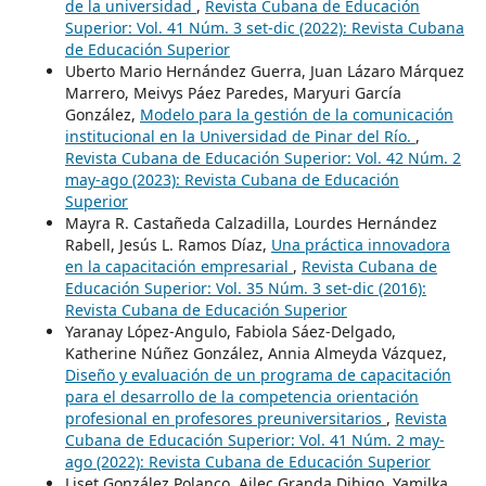
de la universidad
,
Revista Cubana de Educación
Superior: Vol. 41 Núm. 3 set-dic (2022): Revista Cubana
de Educación Superior
Uberto Mario Hernández Guerra, Juan Lázaro Márquez
Marrero, Meivys Páez Paredes, Maryuri García
González,
Modelo para la gestión de la comunicación
institucional en la Universidad de Pinar del Río.
,
Revista Cubana de Educación Superior: Vol. 42 Núm. 2
may-ago (2023): Revista Cubana de Educación
Superior
Mayra R. Castañeda Calzadilla, Lourdes Hernández
Rabell, Jesús L. Ramos Díaz,
Una práctica innovadora
en la capacitación empresarial
,
Revista Cubana de
Educación Superior: Vol. 35 Núm. 3 set-dic (2016):
Revista Cubana de Educación Superior
Yaranay López-Angulo, Fabiola Sáez-Delgado,
Katherine Núñez González, Annia Almeyda Vázquez,
Diseño y evaluación de un programa de capacitación
para el desarrollo de la competencia orientación
profesional en profesores preuniversitarios
,
Revista
Cubana de Educación Superior: Vol. 41 Núm. 2 may-
ago (2022): Revista Cubana de Educación Superior
Liset González Polanco, Ailec Granda Dihigo, Yamilka