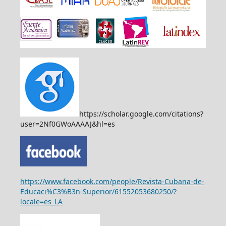
https://scholar.google.com/citations?
user=2Nf0GWoAAAAJ&hl=es
https://www.facebook.com/people/Revista-Cubana-de-
Educaci%C3%B3n-Superior/61552053680250/?
locale=es_LA