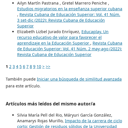
Ailyn Martín Pastrana , Gretel Marrero Peniche ,
Estudios migratorios en la enseñanza superior cubana
,
Revista Cubana de Educación Superior: Vol. 41 Núm.
3 set-dic (2022): Revista Cubana de Educación
Superior
Elizabeth Lizbel Jurado Enríquez,
Educaplay. Un
recurso educativo de valor para favorecer el
aprendizaje en la Educación Superior
,
Revista Cubana
de Educación Superior: Vol. 41 Núm. 2 may-ago (2022):
Revista Cubana de Educación Superior
1
2
3
4
5
6
7
8
9
10
>
>>
También puede
Iniciar una búsqueda de similitud avanzada
para este artículo.
Artículos más leídos del mismo autor/a
Silvia María Pell del Rio, Máryuri García González,
Anamarys Rojas Murillo,
Impacto de la carrera de ciclo
corto: Gestión de residuos sólidos de la Universidad