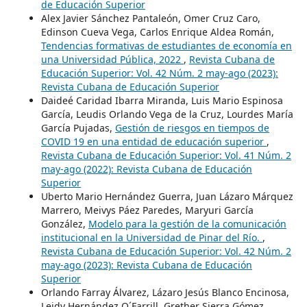
de Educación Superior
Alex Javier Sánchez Pantaleón, Omer Cruz Caro,
Edinson Cueva Vega, Carlos Enrique Aldea Román,
Tendencias formativas de estudiantes de economía en
una Universidad Pública, 2022
,
Revista Cubana de
Educación Superior: Vol. 42 Núm. 2 may-ago (2023):
Revista Cubana de Educación Superior
Daideé Caridad Ibarra Miranda, Luis Mario Espinosa
García, Leudis Orlando Vega de la Cruz, Lourdes María
García Pujadas,
Gestión de riesgos en tiempos de
COVID 19 en una entidad de educación superior
,
Revista Cubana de Educación Superior: Vol. 41 Núm. 2
may-ago (2022): Revista Cubana de Educación
Superior
Uberto Mario Hernández Guerra, Juan Lázaro Márquez
Marrero, Meivys Páez Paredes, Maryuri García
González,
Modelo para la gestión de la comunicación
institucional en la Universidad de Pinar del Río.
,
Revista Cubana de Educación Superior: Vol. 42 Núm. 2
may-ago (2023): Revista Cubana de Educación
Superior
Orlando Farray Álvarez, Lázaro Jesús Blanco Encinosa,
Leidy Hernández O´Farrill, Grether Sierra Gómez,