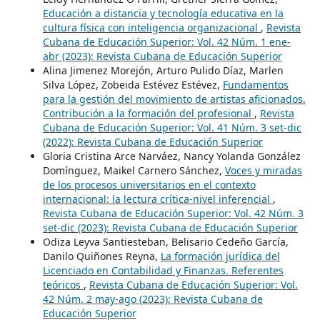
Educación a distancia y tecnología educativa en la
cultura física con inteligencia organizacional
,
Revista
Cubana de Educación Superior: Vol. 42 Núm. 1 ene-
abr (2023): Revista Cubana de Educación Superior
Alina Jimenez Morejón, Arturo Pulido Díaz, Marlen
Silva López, Zobeida Estévez Estévez,
Fundamentos
para la gestión del movimiento de artistas aficionados.
Contribución a la formación del profesional
,
Revista
Cubana de Educación Superior: Vol. 41 Núm. 3 set-dic
(2022): Revista Cubana de Educación Superior
Gloria Cristina Arce Narváez, Nancy Yolanda González
Domínguez, Maikel Carnero Sánchez,
Voces y miradas
de los procesos universitarios en el contexto
internacional: la lectura crítica-nivel inferencial
,
Revista Cubana de Educación Superior: Vol. 42 Núm. 3
set-dic (2023): Revista Cubana de Educación Superior
Odiza Leyva Santiesteban, Belisario Cedeño García,
Danilo Quiñones Reyna,
La formación jurídica del
Licenciado en Contabilidad y Finanzas. Referentes
teóricos
,
Revista Cubana de Educación Superior: Vol.
42 Núm. 2 may-ago (2023): Revista Cubana de
Educación Superior