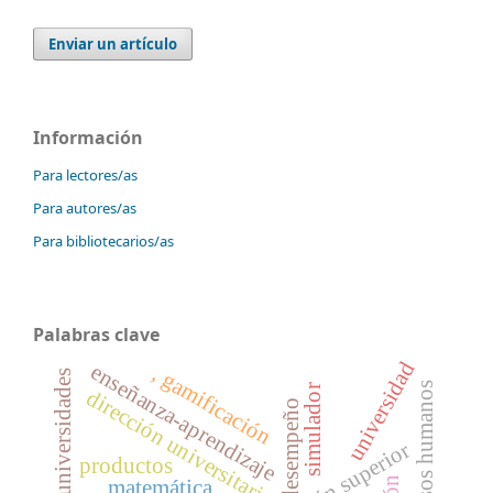
Enviar un artículo
Información
Para lectores/as
Para autores/as
Para bibliotecarios/as
Palabras clave
universidad
enseñanza-aprendizaje
, gamificación
universidades
recursos humanos
simulador
dirección universitaria
desempeño
educación superior
productos
matemática