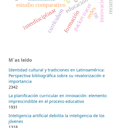
innovación
estudio comparativo
packet tracer
redes
interdisciplinar
currículum
formación
tic
M´as leído
Identidad cultural y tradiciones en Latinoamérica:
Perspectiva bibliográfica sobre su revalorización e
importancia
2342
La planificación curricular en innovación: elemento
imprescindible en el proceso educativo
1931
Inteligencia artificial debilita la inteligencia de los
jóvenes
1318