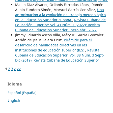
Mailin Díaz Álvarez, Orlianis Farradas López, Ramón
Alipio Fundora Simón, Maryuri García González,
Una
aproximación a la evolución del trabajo metodológico
en la Educación Superior cubana
,
Revista Cubana de
Educación Superior: Vol. 41 Núm. 1 (2022): Revista
Cubana de Educación Superior Enero-abril 2022
Jimmy Eduardo Ascón Villa, Máryuri García González,
Adrián de Jesús Lajara Cruz,
Pirámide para el
desarrollo de habilidades directivas en las
instituciones de educación superior (IES)
,
Revista
Cubana de Educación Superior: Vol. 38 Núm. 3 Sept-
Dic (2019): Revista Cubana de Educación Superior
1
2
3
>
>>
Idioma
Español (España)
English