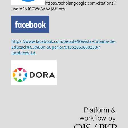
https://scholar.google.com/citations?
user=2Nf0GWoAAAAJ&hl=es
https://www.facebook.com/people/Revista-Cubana-de-
Educaci%C3%B3n-Superior/61552053680250/?
locale=es_LA