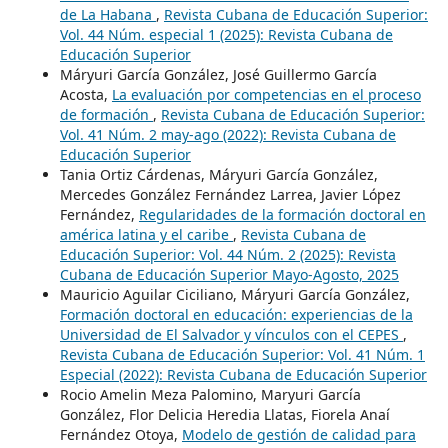
de La Habana
,
Revista Cubana de Educación Superior:
Vol. 44 Núm. especial 1 (2025): Revista Cubana de
Educación Superior
Máryuri García González, José Guillermo García
Acosta,
La evaluación por competencias en el proceso
de formación
,
Revista Cubana de Educación Superior:
Vol. 41 Núm. 2 may-ago (2022): Revista Cubana de
Educación Superior
Tania Ortiz Cárdenas, Máryuri García González,
Mercedes González Fernández Larrea, Javier López
Fernández,
Regularidades de la formación doctoral en
américa latina y el caribe
,
Revista Cubana de
Educación Superior: Vol. 44 Núm. 2 (2025): Revista
Cubana de Educación Superior Mayo-Agosto, 2025
Mauricio Aguilar Ciciliano, Máryuri García González,
Formación doctoral en educación: experiencias de la
Universidad de El Salvador y vínculos con el CEPES
,
Revista Cubana de Educación Superior: Vol. 41 Núm. 1
Especial (2022): Revista Cubana de Educación Superior
Rocio Amelin Meza Palomino, Maryuri García
González, Flor Delicia Heredia Llatas, Fiorela Anaí
Fernández Otoya,
Modelo de gestión de calidad para