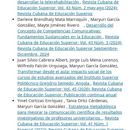
desarrollar la telerehabilitación
,
Revista Cubana de
Educación Superior: Vol. 43 Núm. 2 may-ago (2024):
Revista Cubana de Educación Superior
Darlene Brendhaly Mata Marroquín , Maryuri García
González, Mayte Jiménez Rivero ,
Desarrollo del
Concepto de Competencias Comunicativas:
Fundamentos Sustanciales en la Educación
,
Revista
Cubana de Educación Superior: Vol. 43 Núm. 3 (2024):
Revista Cubana de Educación Superior Septiembre-
Diciembre, 2024
Juan Silvio Cabrera Albert, Jorge Luís Mena Lorenzo,
Wilfredo Falcón Urquiaga, Maryuri García González,
Transformar desde el aula: impacto social de los
cursos de estudios avanzados del Instituto Superior
Politécnico Gregório Semedo, Angola
,
Revista Cubana
de Educación Superior: Vol. 45 (2026): Revista Cubana
de Educación Superior: Publicación continua anual
Yinet Cortizas Enríquez , Tania Ortiz Cárdenas,
Maryuri García González ,
Estrategia metodológica
para mejorar la comunicación científica de resultados
investigativos de profesores universitarios.
,
Revista
Cubana de Educación Superior: Vol. 41 Núm. 1
Especial (2022): Revista Cubana de Educación Superior