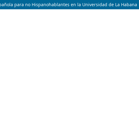
spañola para no Hispanohablantes en la Universidad de La Habana