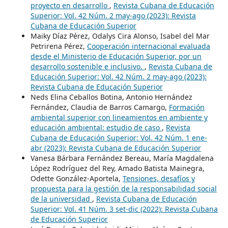
proyecto en desarrollo
,
Revista Cubana de Educación
Superior: Vol. 42 Núm. 2 may-ago (2023): Revista
Cubana de Educación Superior
Maiky Díaz Pérez, Odalys Cira Alonso, Isabel del Mar
Petrirena Pérez,
Cooperación internacional evaluada
desde el Ministerio de Educación Superior, por un
desarrollo sostenible e inclusivo.
,
Revista Cubana de
Educación Superior: Vol. 42 Núm. 2 may-ago (2023):
Revista Cubana de Educación Superior
Neds Elina Ceballos Botina, Antonio Hernández
Fernández, Claudia de Barros Camargo,
Formación
ambiental superior con lineamientos en ambiente y
educación ambiental: estudio de caso
,
Revista
Cubana de Educación Superior: Vol. 42 Núm. 1 ene-
abr (2023): Revista Cubana de Educación Superior
Vanesa Bárbara Fernández Bereau, María Magdalena
López Rodríguez del Rey, Amado Batista Mainegra,
Odette González-Aportela,
Tensiones, desafíos y
propuesta para la gestión de la responsabilidad social
de la universidad
,
Revista Cubana de Educación
Superior: Vol. 41 Núm. 3 set-dic (2022): Revista Cubana
de Educación Superior