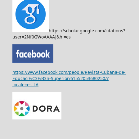
https://scholar.google.com/citations?
user=2Nf0GWoAAAAJ&hl=es
https://www.facebook.com/people/Revista-Cubana-de-
Educaci%C3%B3n-Superior/61552053680250/?
locale=es_LA