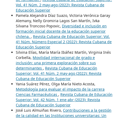
Vol. 41 Núm. 2 may-ago (2022): Revista Cubana de
Educación Superior
Pamela Alejandra Díaz Suazo, Victoria Verónica Garay
Alemany, Nelly Gromiria Lagos San Martín, Ivka
Silvana Troncoso Popovic,
Diversidad e inclusión en
formación inicial docente de la educación superior
chilena.
,
Revista Cubana de Educación Superior: Vol.
41 Núm. Número Especial 2 (2022): Revista Cubana de
Educación Superior
Silvina Elías, María María Ibáñez Martín, Virginia Inés
Corbella,
Movilidad internacional de grado e
inclusión: una primera exploración sobre sus
determinantes
,
Revista Cubana de Educación
Superior: Vol. 41 Núm. 2 may-ago (2022): Revista
Cubana de Educación Superior
Yania Suárez Pérez, Olga María Nieto Acosta,
Metodología para evaluar el impacto de la carrera
Ciencias Farmacéuticas
,
Revista Cubana de Educación
Superior: Vol. 42 Núm. 1 ene-abr (2023): Revista
Cubana de Educación Superior
José Luis Almuiñas Rivero,
Contribuciones a la gestión
de la calidad en las Instituciones universitarias: Un