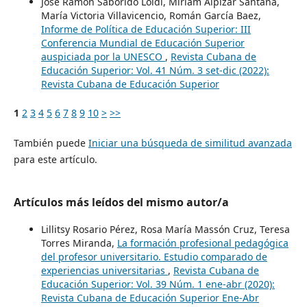
José Ramón Saborido Loidi, Miriam Alpízar Santana,
María Victoria Villavicencio, Román García Baez,
Informe de Política de Educación Superior: III
Conferencia Mundial de Educación Superior
auspiciada por la UNESCO
,
Revista Cubana de
Educación Superior: Vol. 41 Núm. 3 set-dic (2022):
Revista Cubana de Educación Superior
1
2
3
4
5
6
7
8
9
10
>
>>
También puede
Iniciar una búsqueda de similitud avanzada
para este artículo.
Artículos más leídos del mismo autor/a
Lillitsy Rosario Pérez, Rosa María Massón Cruz, Teresa
Torres Miranda,
La formación profesional pedagógica
del profesor universitario. Estudio comparado de
experiencias universitarias
,
Revista Cubana de
Educación Superior: Vol. 39 Núm. 1 ene-abr (2020):
Revista Cubana de Educación Superior Ene-Abr