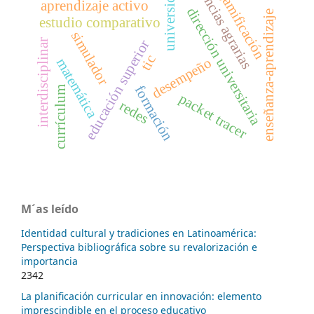
ciencias agrarias
universidad
, gamificación
aprendizaje activo
dirección universitaria
enseñanza-aprendizaje
estudio comparativo
simulador
interdisciplinar
educación superior
tic
desempeño
matemática
formación
currículum
packet tracer
redes
M´as leído
Identidad cultural y tradiciones en Latinoamérica:
Perspectiva bibliográfica sobre su revalorización e
importancia
2342
La planificación curricular en innovación: elemento
imprescindible en el proceso educativo