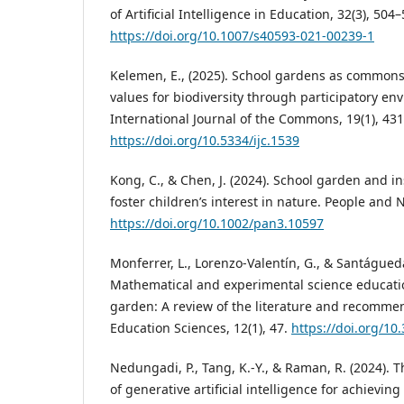
of Artificial Intelligence in Education, 32(3), 504–
https://doi.org/10.1007/s40593-021-00239-1
Kelemen, E., (2025). School gardens as commons:
values for biodiversity through participatory en
International Journal of the Commons, 19(1), 43
https://doi.org/10.5334/ijc.1539
Kong, C., & Chen, J. (2024). School garden and in
foster children’s interest in nature. People and 
https://doi.org/10.1002/pan3.10597
Monferrer, L., Lorenzo-Valentín, G., & Santágueda
Mathematical and experimental science educati
garden: A review of the literature and recommen
Education Sciences, 12(1), 47.
https://doi.org/1
Nedungadi, P., Tang, K.-Y., & Raman, R. (2024). 
of generative artificial intelligence for achievin