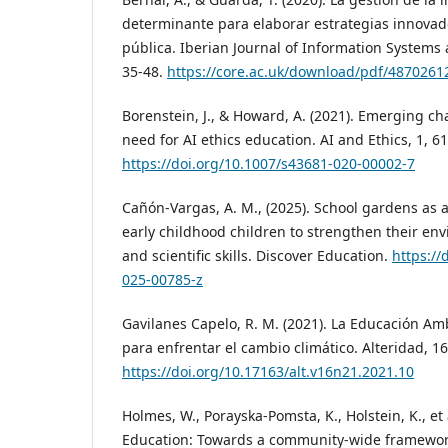
determinante para elaborar estrategias innovado
pública. Iberian Journal of Information Systems 
35-48.
https://core.ac.uk/download/pdf/487026
Borenstein, J., & Howard, A. (2021). Emerging ch
need for AI ethics education. AI and Ethics, 1, 6
https://doi.org/10.1007/s43681-020-00002-7
Cañón-Vargas, A. M., (2025). School gardens as a
early childhood children to strengthen their e
and scientific skills. Discover Education.
https://
025-00785-z
Gavilanes Capelo, R. M. (2021). La Educación Am
para enfrentar el cambio climático. Alteridad, 16
https://doi.org/10.17163/alt.v16n21.2021.10
Holmes, W., Porayska-Pomsta, K., Holstein, K., et a
Education: Towards a community-wide framework