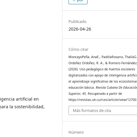
Publicado
2026-04-26
Cómo citar
MoncayoPeña, AnaE., PadillaRosario, ThalíaG.
Ordoñez Ordoñez, R. A., & Romero Fernández, 
(2026). Uso pedagógico de huertos escolares
digitalizados con apoyo de inteligencia artific
el aprendizaje significativo de los ecosistema
educación básica.
Revista Cubana De Educació
Superior
,
45
. Recuperado a partir de
igencia artificial en
https://revistas.uh.cu/rces/article/view/12700
ara la sostenibilidad,
Más formatos de cita
Número