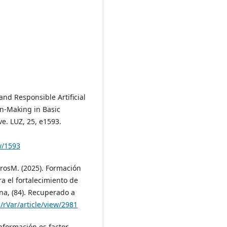
 and Responsible Artificial
on-Making in Basic
e. LUZ, 25, e1593.
w/1593
erosM. (2025). Formación
 el fortalecimiento de
na, (84). Recuperado a
/rVar/article/view/2981
información es factor