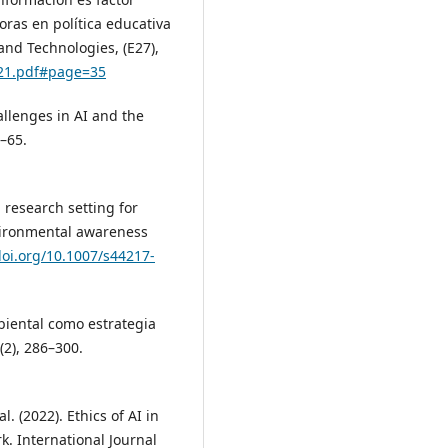
ras en política educativa
and Technologies, (E27),
121.pdf#page=35
allenges in AI and the
1–65.
 research setting for
nvironmental awareness
doi.org/10.1007/s44217-
biental como estrategia
(2), 286–300.
l. (2022). Ethics of AI in
. International Journal