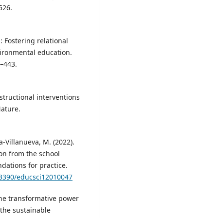
526.
 Fostering relational
vironmental education.
1–443.
structional interventions
Nature.
-Villanueva, M. (2022).
on from the school
dations for practice.
0.3390/educsci12010047
The transformative power
g the sustainable