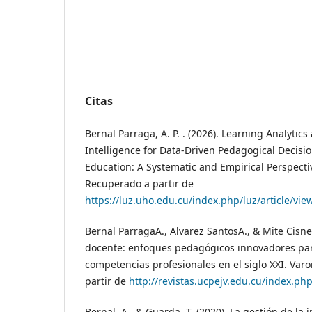
Citas
Bernal Parraga, A. P. . (2026). Learning Analytics
Intelligence for Data-Driven Pedagogical Decisi
Education: A Systematic and Empirical Perspectiv
Recuperado a partir de
https://luz.uho.edu.cu/index.php/luz/article/vie
Bernal ParragaA., Alvarez SantosA., & Mite Cisn
docente: enfoques pedagógicos innovadores para
competencias profesionales en el siglo XXI. Varo
partir de
http://revistas.ucpejv.edu.cu/index.php
Bernal, A., & Guarda, T. (2020). La gestión de la 