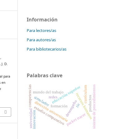
Información
Para lectores/as
Para autores/as
Para bibliotecarios/as
,
J. D.
Palabras clave
ial para
s en
sistema de procedimientos
competencias
educación superior
currículum
n
mundo del trabajo
recursos humanos
redes
productos
simulador
desempeño
dirección universitaria
tic
formación
estudio comparativo
universidad
innovación
packet tracer