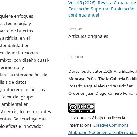
Vol. 45 (2026): Revista Cubana de
Educación Superior: Publicación
continua anual
equiere enfoques
s, tecnología y
Sección
pacto de huertos
Artículos originales
artificial en el
stenibilidad en
r de instituciones
Licencia
mixto, con diseño cuasi-
perimental y
Derechos de autor 2026 Ana Elizabet
es. La intervención, de
Moncayo Peña, Thalía Gabriela Padill
isis de datos
Rosario, Raquel Alexandra Ordoñez
y autorregulación. Los
Ordoñez, Juan Diego Romero Fernán
a favor del grupo
n ambiental en
. Además, los estudiantes
Esta obra está bajo una licencia
ientas. Se concluye que
internacional
Creative Commons
lo eficaz e innovador
Atribución-NoComercial-SinDerivadas