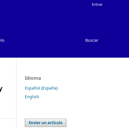
Entrar
elo
Buscar
Idioma
y
Español (España)
English
Enviar un artículo