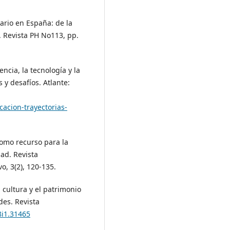
tario en España: de la
. Revista PH No113, pp.
encia, la tecnología y la
 y desafíos. Atlante:
acion-trayectorias-
como recurso para la
dad. Revista
o, 3(2), 120-135.
a cultura y el patrimonio
des. Revista
8i1.31465