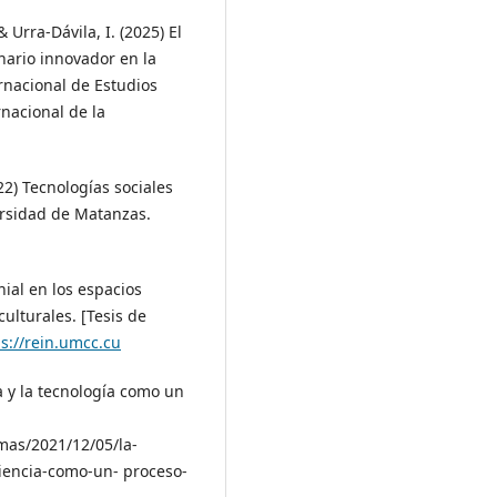
Urra-Dávila, I. (2025) El
enario innovador en la
ernacional de Estudios
rnacional de la
22) Tecnologías sociales
versidad de Matanzas.
ial en los espacios
ulturales. [Tesis de
ps://rein.umcc.cu
a y la tecnología como un
as/2021/12/05/la-
iencia-como-un- proceso-