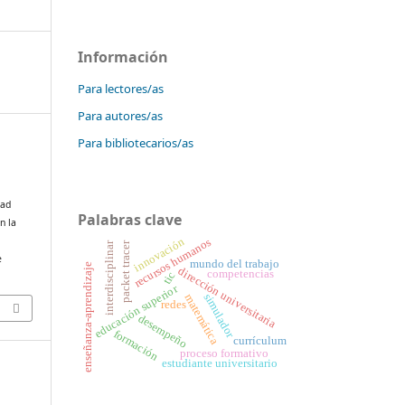
Información
Para lectores/as
Para autores/as
Para bibliotecarios/as
dad
Palabras clave
n la
innovación
recursos humanos
packet tracer
interdisciplinar
e
mundo del trabajo
enseñanza-aprendizaje
dirección universitaria
competencias
tic
educación superior
simulador
matemática
redes
desempeño
formación
currículum
proceso formativo
estudiante universitario