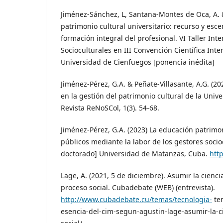
Jiménez-Sánchez, L, Santana-Montes de Oca, A. & 
patrimonio cultural universitario: recurso y esc
formación integral del profesional. VI Taller Int
Socioculturales en III Convención Científica Inte
Universidad de Cienfuegos [ponencia inédita]
Jiménez-Pérez, G.A. & Peñate-Villasante, A.G. (20
en la gestión del patrimonio cultural de la Uni
Revista ReNoSCol, 1(3). 54-68.
Jiménez-Pérez, G.A. (2023) La educación patrimon
públicos mediante la labor de los gestores socioc
doctorado] Universidad de Matanzas, Cuba.
htt
Lage, A. (2021, 5 de diciembre). Asumir la cienci
proceso social. Cubadebate (WEB) (entrevista).
http://www.cubadebate.cu/temas/tecnologia-
tem
esencia-del-cim-segun-agustin-lage-asumir-la-c