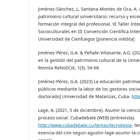
Jiménez-Sánchez, L, Santana-Montes de Oca, A. & 
patrimonio cultural universitario: recurso y esc
formación integral del profesional. VI Taller Int
Socioculturales en III Convención Científica Inte
Universidad de Cienfuegos [ponencia inédita]
Jiménez-Pérez, G.A. & Peñate-Villasante, A.G. (20
en la gestión del patrimonio cultural de la Uni
Revista ReNoSCol, 1(3). 54-68.
Jiménez-Pérez, G.A. (2023) La educación patrimon
públicos mediante la labor de los gestores socioc
doctorado] Universidad de Matanzas, Cuba.
htt
Lage, A. (2021, 5 de diciembre). Asumir la cienci
proceso social. Cubadebate (WEB) (entrevista).
http://www.cubadebate.cu/temas/tecnologia-
tem
esencia-del-cim-segun-agustin-lage-asumir-la-c