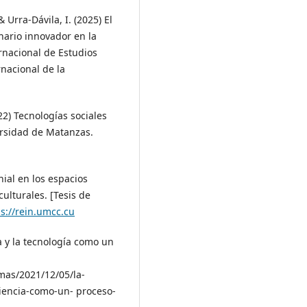
Urra-Dávila, I. (2025) El
enario innovador en la
ernacional de Estudios
rnacional de la
22) Tecnologías sociales
versidad de Matanzas.
ial en los espacios
ulturales. [Tesis de
ps://rein.umcc.cu
a y la tecnología como un
as/2021/12/05/la-
iencia-como-un- proceso-