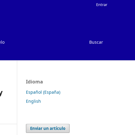
Entrar
elo
Buscar
Idioma
y
Español (España)
English
Enviar un artículo