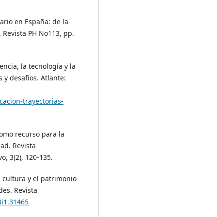
tario en España: de la
. Revista PH No113, pp.
encia, la tecnología y la
 y desafíos. Atlante:
acion-trayectorias-
como recurso para la
dad. Revista
o, 3(2), 120-135.
a cultura y el patrimonio
des. Revista
8i1.31465