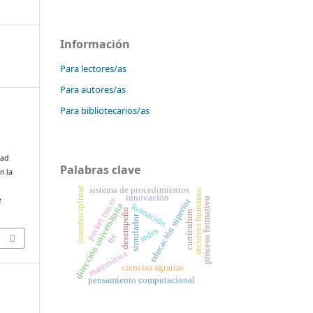
Información
Para lectores/as
Para autores/as
Para bibliotecarios/as
dad
Palabras clave
n la
sistema de procedimientos
interdisciplinar
recursos humanos
innovación
packet tracer
e
educación superior
proceso formativo
formación
dirección universitaria
desempeño
currículum
simulador
redes
tic
matemática
ciencias agrarias
pensamiento computacional