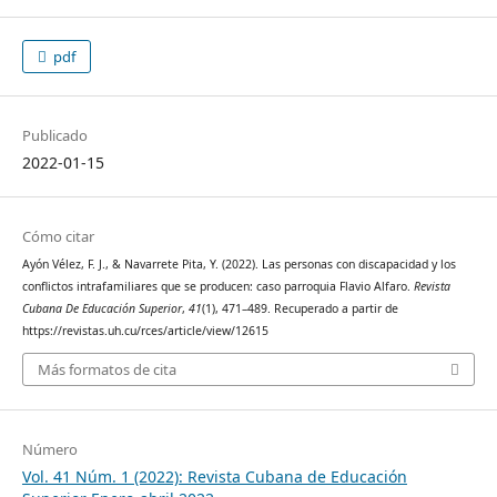
pdf
Publicado
2022-01-15
Cómo citar
Ayón Vélez, F. J., & Navarrete Pita, Y. (2022). Las personas con discapacidad y los
conflictos intrafamiliares que se producen: caso parroquia Flavio Alfaro.
Revista
Cubana De Educación Superior
,
41
(1), 471–489. Recuperado a partir de
https://revistas.uh.cu/rces/article/view/12615
Más formatos de cita
Número
Vol. 41 Núm. 1 (2022): Revista Cubana de Educación