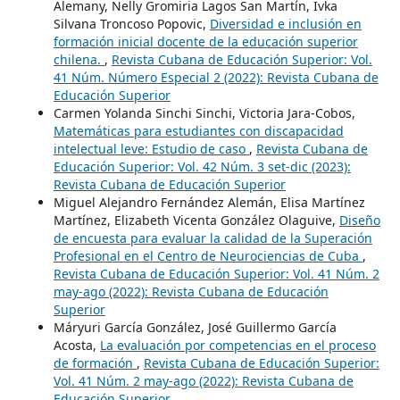
Alemany, Nelly Gromiria Lagos San Martín, Ivka
Silvana Troncoso Popovic,
Diversidad e inclusión en
formación inicial docente de la educación superior
chilena.
,
Revista Cubana de Educación Superior: Vol.
41 Núm. Número Especial 2 (2022): Revista Cubana de
Educación Superior
Carmen Yolanda Sinchi Sinchi, Victoria Jara-Cobos,
Matemáticas para estudiantes con discapacidad
intelectual leve: Estudio de caso
,
Revista Cubana de
Educación Superior: Vol. 42 Núm. 3 set-dic (2023):
Revista Cubana de Educación Superior
Miguel Alejandro Fernández Alemán, Elisa Martínez
Martínez, Elizabeth Vicenta González Olaguive,
Diseño
de encuesta para evaluar la calidad de la Superación
Profesional en el Centro de Neurociencias de Cuba
,
Revista Cubana de Educación Superior: Vol. 41 Núm. 2
may-ago (2022): Revista Cubana de Educación
Superior
Máryuri García González, José Guillermo García
Acosta,
La evaluación por competencias en el proceso
de formación
,
Revista Cubana de Educación Superior:
Vol. 41 Núm. 2 may-ago (2022): Revista Cubana de
Educación Superior