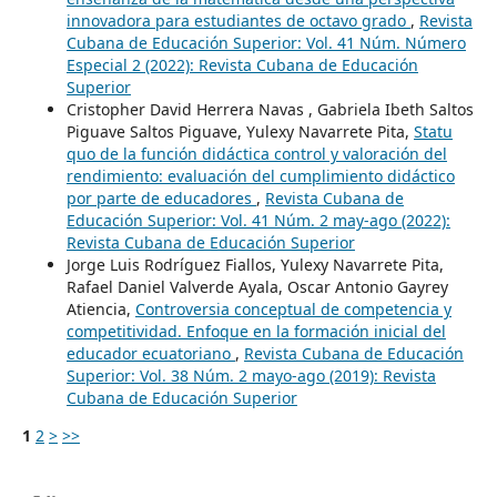
innovadora para estudiantes de octavo grado
,
Revista
Cubana de Educación Superior: Vol. 41 Núm. Número
Especial 2 (2022): Revista Cubana de Educación
Superior
Cristopher David Herrera Navas , Gabriela Ibeth Saltos
Piguave Saltos Piguave, Yulexy Navarrete Pita,
Statu
quo de la función didáctica control y valoración del
rendimiento: evaluación del cumplimiento didáctico
por parte de educadores
,
Revista Cubana de
Educación Superior: Vol. 41 Núm. 2 may-ago (2022):
Revista Cubana de Educación Superior
Jorge Luis Rodríguez Fiallos, Yulexy Navarrete Pita,
Rafael Daniel Valverde Ayala, Oscar Antonio Gayrey
Atiencia,
Controversia conceptual de competencia y
competitividad. Enfoque en la formación inicial del
educador ecuatoriano
,
Revista Cubana de Educación
Superior: Vol. 38 Núm. 2 mayo-ago (2019): Revista
Cubana de Educación Superior
1
2
>
>>