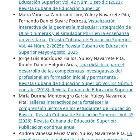
Educación Superior: Vol. 42 Núm. 3 set-dic (2023):
Revista Cubana de Educación Superior
María Vanessa Zambrano Loor, Yulexy Navarrete Pita,
Fernando Daniel Suvire Pedroza,
Visualización
interactiva de la geometría molecular: Integración de
UCSF ChimeraX y el simulador PhET en la enseñanza
universitaria
,
Revista Cubana de Educación Superior:
Vol. 44 Núm. 2 (2025): Revista Cubana de Educación
Superior Mayo-Agosto, 2025
Jorge Luis Rodríguez Fiallos, Yulexy Navarrete Pita,
Rubén Danilo Holguín Arias,
Una didáctica para el
desarrollo de las competencias investigativas del
profesional en formación inicial y permanente
,
Revista Cubana de Educación Superior: Vol. 37 Núm. 1
ene-abr (2018): Revista Cubana de Educación Superior
Mirla Durima Montenegro García, Yulexy Navarrete
Pita,
Talleres interactivos para fortalecer la
comprensión lectora en los estudiantes de Educación
Básica
,
Revista Cubana de Educación Superior: Vol. 45
(2026): Revista Cubana de Educación Superior:
Publicación continua anual
Andrea Vanessa Pérez Mero, Yulexy Navarrete Pita,
La
enseñanza de la matemática desde una perspectiva