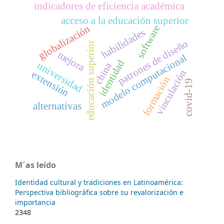
indicadores de eficiencia académica
acceso a la educación superior
globalización
software
habilidades
patrones de diseño
educación superior
mejora
modelo computacional
identidad
universidad
china
vinculación
extensión
formación
covid-19
alternativas
M´as leído
Identidad cultural y tradiciones en Latinoamérica:
Perspectiva bibliográfica sobre su revalorización e
importancia
2348