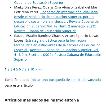
Cubana de Educación Superior
Maiky Díaz Pérez, Odalys Cira Alonso, Isabel del Mar
Petrirena Pérez,
Cooperación internacional evaluada
desde el Ministerio de Educación Superior, por un
desarrollo sostenible e inclusivo.
,
Revista Cubana de
Educación Superior: Vol. 42 Núm. 2 may-ago (2023):
Revista Cubana de Educación Superior
Raudel Estalin Ramírez Chávez, Arturo Ignacio Navas-
López,
Estrategia didáctica para la formación
terapéutica en estudiantes de la carrera de Educación
Especial
,
Revista Cubana de Educación Superior: Vol.
41 Núm. 3 set-dic (2022): Revista Cubana de Educación
Superior
1
2
3
4
5
6
7
8
9
10
>
>>
También puede
Iniciar una búsqueda de similitud avanzada
para este artículo.
Artículos más leídos del mismo autor/a