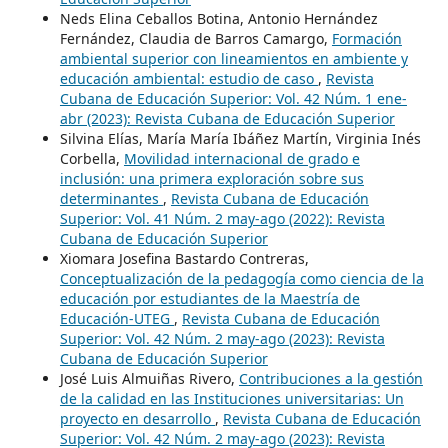
Neds Elina Ceballos Botina, Antonio Hernández
Fernández, Claudia de Barros Camargo,
Formación
ambiental superior con lineamientos en ambiente y
educación ambiental: estudio de caso
,
Revista
Cubana de Educación Superior: Vol. 42 Núm. 1 ene-
abr (2023): Revista Cubana de Educación Superior
Silvina Elías, María María Ibáñez Martín, Virginia Inés
Corbella,
Movilidad internacional de grado e
inclusión: una primera exploración sobre sus
determinantes
,
Revista Cubana de Educación
Superior: Vol. 41 Núm. 2 may-ago (2022): Revista
Cubana de Educación Superior
Xiomara Josefina Bastardo Contreras,
Conceptualización de la pedagogía como ciencia de la
educación por estudiantes de la Maestría de
Educación-UTEG
,
Revista Cubana de Educación
Superior: Vol. 42 Núm. 2 may-ago (2023): Revista
Cubana de Educación Superior
José Luis Almuiñas Rivero,
Contribuciones a la gestión
de la calidad en las Instituciones universitarias: Un
proyecto en desarrollo
,
Revista Cubana de Educación
Superior: Vol. 42 Núm. 2 may-ago (2023): Revista