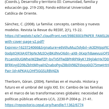
(Coords.), Desarrollo y territorio III: Comunidad, familia y
educación (pp. 219-230). Fondo editorial Universidad
Católica de Oriente.
Sánchez, C. (2008). La familia: concepto, cambios y nuevos
modelos. Revista la Revue du REDIF, 2(1), 15-22.
https://d1wqtxts1xzle7.cloudfront.net/39803003/PAPER_FAMIL
with-cover-page-v2.pdf?
Expires=1623724066&Signature=e6VdJuMuz5dybil~iA3DNJpp
0odptQJKXAJ0T9pNcMzIOvjBKdNvQ6dn~aX8~IKxqrh8awvusiQF
Pccaml0UGWheiWZBwPZP~bvTVSFFwIBPHRPXkyK139glxkrHx7D
BFRKvyjED9bZbhtMhyalHZnaboPgvZ8b0V98ZFdxqo0iD75mwJr
Pair-Id=APKAJLOHF5GGSLRBV4ZA
Therborn, Göran. (2004). Familias en el mundo. Historia y
futuro en el umbral del siglo XXI. En: Cambio de las familias
en el marco de las transformaciones globales: necesidad de
políticas públicas eficaces-LC/L. 2230-P-2004-p. 21-41.
https://repositorio.cepal.org/handle/11362/6774