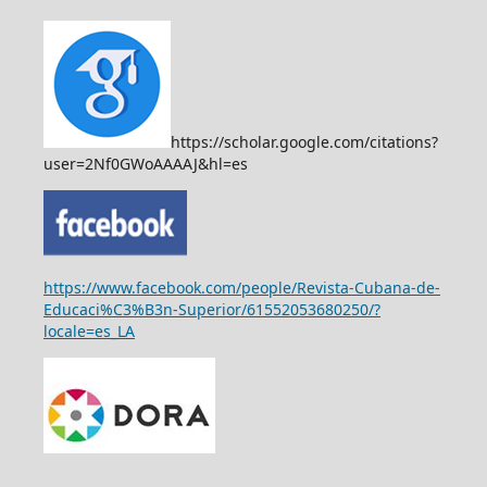
https://scholar.google.com/citations?
user=2Nf0GWoAAAAJ&hl=es
https://www.facebook.com/people/Revista-Cubana-de-
Educaci%C3%B3n-Superior/61552053680250/?
locale=es_LA