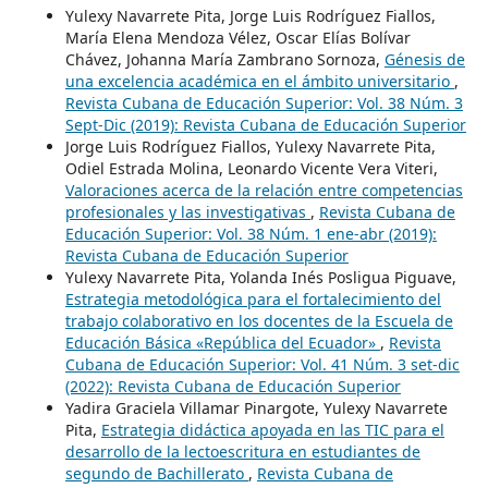
Yulexy Navarrete Pita, Jorge Luis Rodríguez Fiallos,
María Elena Mendoza Vélez, Oscar Elías Bolívar
Chávez, Johanna María Zambrano Sornoza,
Génesis de
una excelencia académica en el ámbito universitario
,
Revista Cubana de Educación Superior: Vol. 38 Núm. 3
Sept-Dic (2019): Revista Cubana de Educación Superior
Jorge Luis Rodríguez Fiallos, Yulexy Navarrete Pita,
Odiel Estrada Molina, Leonardo Vicente Vera Viteri,
Valoraciones acerca de la relación entre competencias
profesionales y las investigativas
,
Revista Cubana de
Educación Superior: Vol. 38 Núm. 1 ene-abr (2019):
Revista Cubana de Educación Superior
Yulexy Navarrete Pita, Yolanda Inés Posligua Piguave,
Estrategia metodológica para el fortalecimiento del
trabajo colaborativo en los docentes de la Escuela de
Educación Básica «República del Ecuador»
,
Revista
Cubana de Educación Superior: Vol. 41 Núm. 3 set-dic
(2022): Revista Cubana de Educación Superior
Yadira Graciela Villamar Pinargote, Yulexy Navarrete
Pita,
Estrategia didáctica apoyada en las TIC para el
desarrollo de la lectoescritura en estudiantes de
segundo de Bachillerato
,
Revista Cubana de