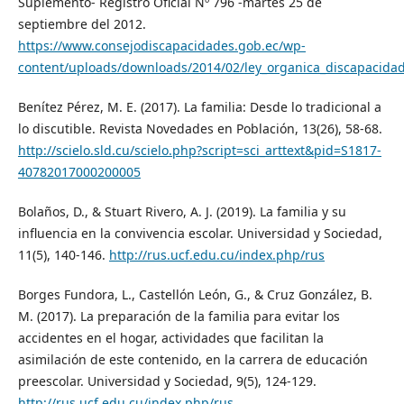
Suplemento- Registro Oficial Nº 796 -martes 25 de
septiembre del 2012.
https://www.consejodiscapacidades.gob.ec/wp-
content/uploads/downloads/2014/02/ley_organica_discapacida
Benítez Pérez, M. E. (2017). La familia: Desde lo tradicional a
lo discutible. Revista Novedades en Población, 13(26), 58-68.
http://scielo.sld.cu/scielo.php?script=sci_arttext&pid=S1817-
40782017000200005
Bolaños, D., & Stuart Rivero, A. J. (2019). La familia y su
influencia en la convivencia escolar. Universidad y Sociedad,
11(5), 140-146.
http://rus.ucf.edu.cu/index.php/rus
Borges Fundora, L., Castellón León, G., & Cruz González, B.
M. (2017). La preparación de la familia para evitar los
accidentes en el hogar, actividades que facilitan la
asimilación de este contenido, en la carrera de educación
preescolar. Universidad y Sociedad, 9(5), 124-129.
http://rus.ucf.edu.cu/index.php/rus