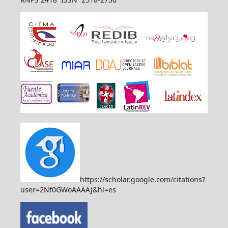
https://scholar.google.com/citations?
user=2Nf0GWoAAAAJ&hl=es