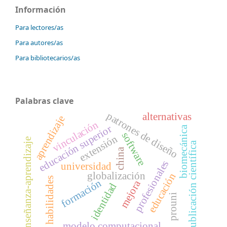
Información
Para lectores/as
Para autores/as
Para bibliotecarios/as
Palabras clave
patrones de diseño
alternativas
aprendizaje
vinculación
educación superior
biomecánica
software
extensión
enseñanza‑aprendizaje
publicación científica
china
profesionales
universidad
globalización
educación
habilidades
formación
mejora
identidad
prouni
modelo computacional