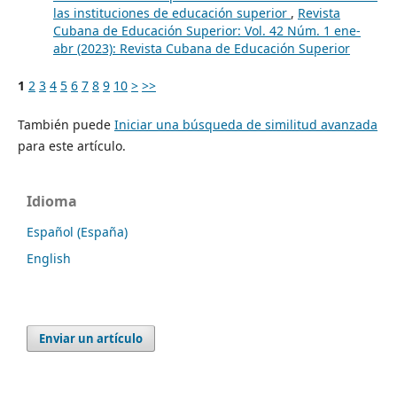
las instituciones de educación superior
,
Revista
Cubana de Educación Superior: Vol. 42 Núm. 1 ene-
abr (2023): Revista Cubana de Educación Superior
1
2
3
4
5
6
7
8
9
10
>
>>
También puede
Iniciar una búsqueda de similitud avanzada
para este artículo.
Idioma
Español (España)
English
Enviar un artículo