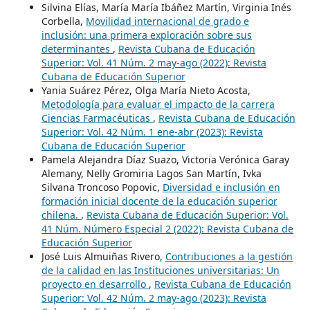
Silvina Elías, María María Ibáñez Martín, Virginia Inés
Corbella,
Movilidad internacional de grado e
inclusión: una primera exploración sobre sus
determinantes
,
Revista Cubana de Educación
Superior: Vol. 41 Núm. 2 may-ago (2022): Revista
Cubana de Educación Superior
Yania Suárez Pérez, Olga María Nieto Acosta,
Metodología para evaluar el impacto de la carrera
Ciencias Farmacéuticas
,
Revista Cubana de Educación
Superior: Vol. 42 Núm. 1 ene-abr (2023): Revista
Cubana de Educación Superior
Pamela Alejandra Díaz Suazo, Victoria Verónica Garay
Alemany, Nelly Gromiria Lagos San Martín, Ivka
Silvana Troncoso Popovic,
Diversidad e inclusión en
formación inicial docente de la educación superior
chilena.
,
Revista Cubana de Educación Superior: Vol.
41 Núm. Número Especial 2 (2022): Revista Cubana de
Educación Superior
José Luis Almuiñas Rivero,
Contribuciones a la gestión
de la calidad en las Instituciones universitarias: Un
proyecto en desarrollo
,
Revista Cubana de Educación
Superior: Vol. 42 Núm. 2 may-ago (2023): Revista