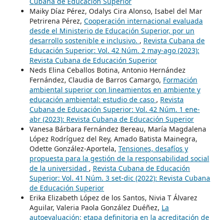
Cubana de Educación Superior
Maiky Díaz Pérez, Odalys Cira Alonso, Isabel del Mar
Petrirena Pérez,
Cooperación internacional evaluada
desde el Ministerio de Educación Superior, por un
desarrollo sostenible e inclusivo.
,
Revista Cubana de
Educación Superior: Vol. 42 Núm. 2 may-ago (2023):
Revista Cubana de Educación Superior
Neds Elina Ceballos Botina, Antonio Hernández
Fernández, Claudia de Barros Camargo,
Formación
ambiental superior con lineamientos en ambiente y
educación ambiental: estudio de caso
,
Revista
Cubana de Educación Superior: Vol. 42 Núm. 1 ene-
abr (2023): Revista Cubana de Educación Superior
Vanesa Bárbara Fernández Bereau, María Magdalena
López Rodríguez del Rey, Amado Batista Mainegra,
Odette González-Aportela,
Tensiones, desafíos y
propuesta para la gestión de la responsabilidad social
de la universidad
,
Revista Cubana de Educación
Superior: Vol. 41 Núm. 3 set-dic (2022): Revista Cubana
de Educación Superior
Erika Elizabeth López de los Santos, Nivia T Álvarez
Aguilar, Valeria Paola González Duéñez,
La
autoevaluación: etapa definitoria en la acreditación de