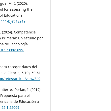
güe, M. I. (2020).
ol for assessing the
 of Educational
.1111/bjet.12919
 J. (2024). Competencia
 y Primaria: Un estudio por
na de Tecnología
/10.17398/1695-
 para recoger datos del
e la Ciencia, 5(10), 50-61.
p/retos/article/view/349
tiérrez Porlán, I. (2019).
 Propuesta para el
mericana de Educación a
d.22.1.22069