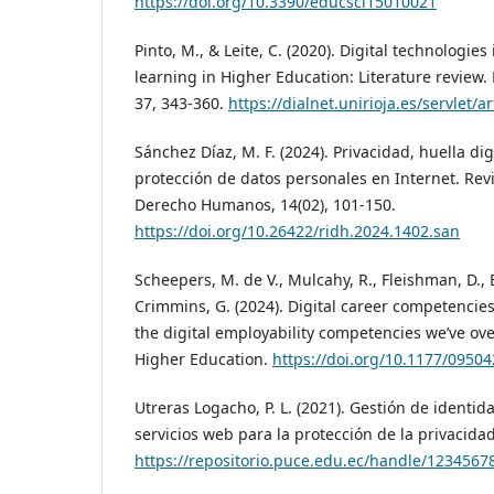
https://doi.org/10.3390/educsci15010021
Pinto, M., & Leite, C. (2020). Digital technologie
learning in Higher Education: Literature review.
37, 343-360.
https://dialnet.unirioja.es/servlet/
Sánchez Díaz, M. F. (2024). Privacidad, huella dig
protección de datos personales en Internet. Rev
Derecho Humanos, 14(02), 101-150.
https://doi.org/10.26422/ridh.2024.1402.san
Scheepers, M. de V., Mulcahy, R., Fleishman, D., E
Crimmins, G. (2024). Digital career competencies
the digital employability competencies we’ve ov
Higher Education.
https://doi.org/10.1177/095
Utreras Logacho, P. L. (2021). Gestión de identid
servicios web para la protección de la privacida
https://repositorio.puce.edu.ec/handle/1234567