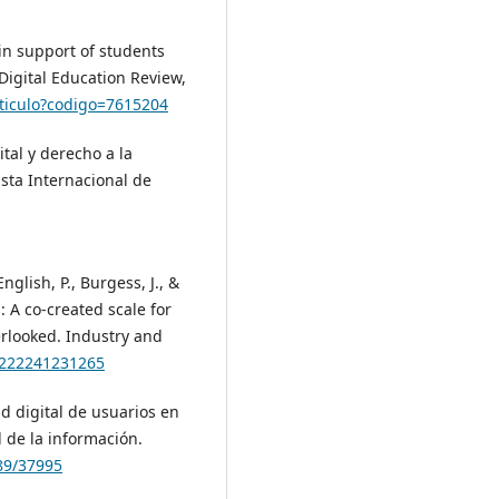
s in support of students
 Digital Education Review,
articulo?codigo=7615204
ital y derecho a la
ista Internacional de
nglish, P., Burgess, J., &
: A co-created scale for
erlooked. Industry and
04222241231265
ad digital de usuarios en
d de la información.
89/37995