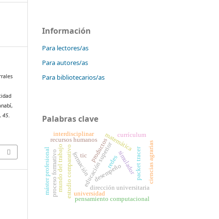
Información
Para lectores/as
Para autores/as
Para bibliotecarios/as
rrales
tidad
anabí,
,
45
.
Palabras clave
interdisciplinar
matemática
currículum
recursos humanos
productos
educación superior
ciencias agrarias
mundo del trabajo
estudio comparativo
packet tracer
máster profesional
proceso formativo
simulador
formación
tic
redes
desempeño
dirección universitaria
universidad
pensamiento computacional