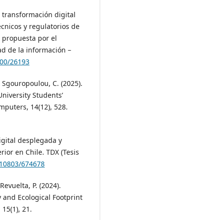
e transformación digital
écnicos y regulatorios de
 propuesta por el
ad de la información –
000/26193
& Sgouropoulou, C. (2025).
University Students’
puters, 14(12), 528.
igital desplegada y
ior en Chile. TDX (Tesis
/10803/674678
evuelta, P. (2024).
y and Ecological Footprint
 15(1), 21.