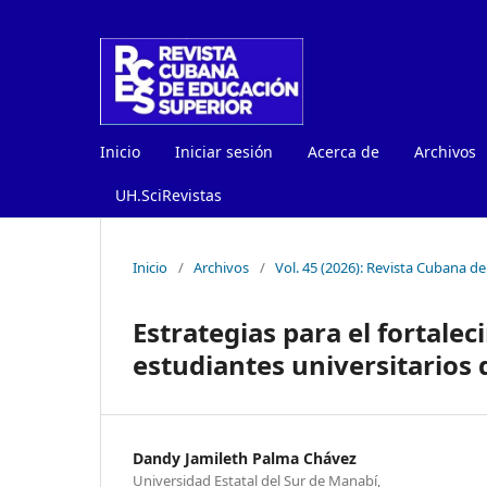
Inicio
Iniciar sesión
Acerca de
Archivos
UH.SciRevistas
Inicio
/
Archivos
/
Vol. 45 (2026): Revista Cubana d
Estrategias para el fortalec
estudiantes universitarios
Dandy Jamileth Palma Chávez
Universidad Estatal del Sur de Manabí,