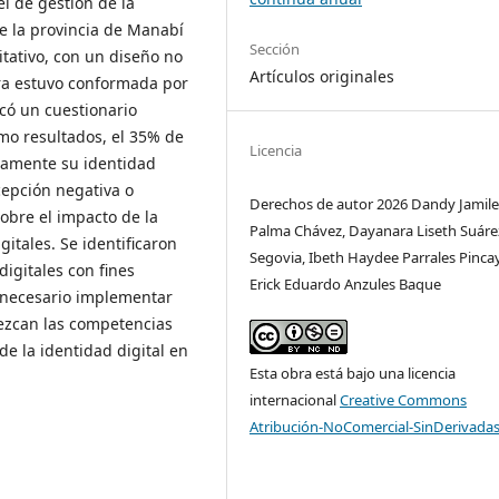
el de gestión de la
de la provincia de Manabí
Sección
tativo, con un diseño no
Artículos originales
ra estuvo conformada por
icó un cuestionario
omo resultados, el 35% de
Licencia
damente su identidad
cepción negativa o
Derechos de autor 2026 Dandy Jamil
sobre el impacto de la
Palma Chávez, Dayanara Liseth Suáre
itales. Se identificaron
Segovia, Ibeth Haydee Parrales Pincay
digitales con fines
Erick Eduardo Anzules Baque
 necesario implementar
lezcan las competencias
e la identidad digital en
Esta obra está bajo una licencia
internacional
Creative Commons
Atribución-NoComercial-SinDerivadas