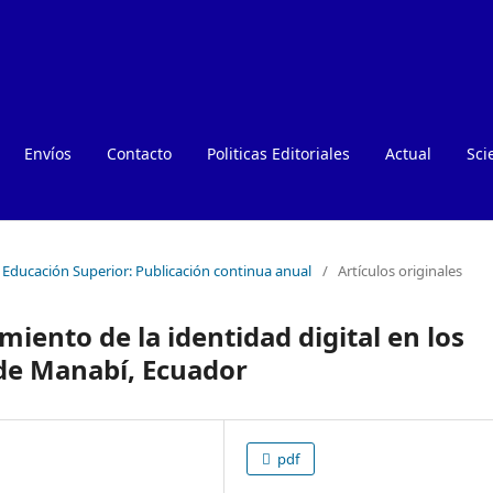
Envíos
Contacto
Politicas Editoriales
Actual
Sci
e Educación Superior: Publicación continua anual
/
Artículos originales
imiento de la identidad digital en los
 de Manabí, Ecuador
pdf