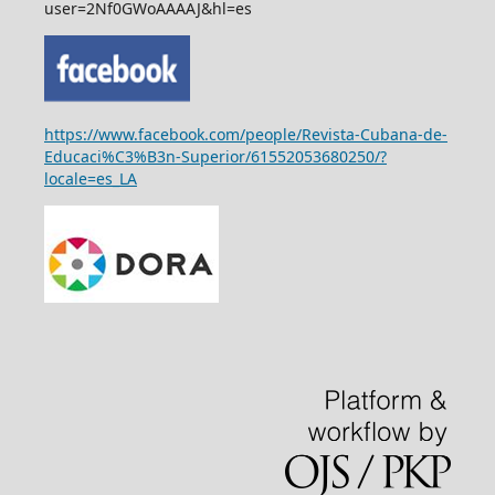
user=2Nf0GWoAAAAJ&hl=es
https://www.facebook.com/people/Revista-Cubana-de-
Educaci%C3%B3n-Superior/61552053680250/?
locale=es_LA