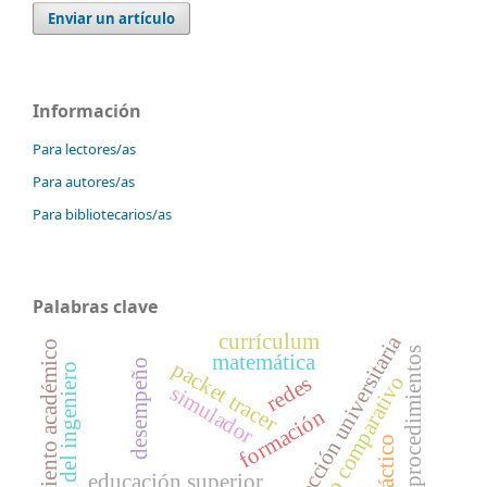
Enviar un artículo
Información
Para lectores/as
Para autores/as
Para bibliotecarios/as
Palabras clave
currículum
dirección universitaria
rendimiento académico
sistema de procedimientos
matemática
packet tracer
desempeño
formación del ingeniero
estudio comparativo
redes
simulador
formación
educación superior