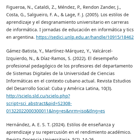
Figueroa, N., Cataldi, Z., Méndez, P., Rendon Zander, J.,
Costa, G., Salgueiro, F. A., & Lage, F. J. (2005). Los estilos de
aprendizaje y el desgranamiento universitario en carreras
de informática. I jornadas de educación en informática y tics
en argentina.
https://sedici.unlp.edu.ar/handle/10915/18462
Gámez-Batista, Y., Martínez-Márquez, Y., Valcárcel-
Izquierdo, N., & Díaz-Ramos, S. (2022). El desempeño
profesional pedagógico de los profesores del departamento
de Sistemas Digitales de la Universidad de Ciencias
Informáticas en el contexto cubano actual. Revista Estudios
del Desarrollo Social: Cuba y América Latina, 10(3).
http://scielo.sld.cu/scielo.php?
script=sci_abstract&pid=S2308-
01322022000300011&lng=es&nrm=iso&tlng=es
Hernández, A. E. S. T. (2024). Estilos de enseñanza y
aprendizaje y su repercusión en el rendimiento académico.
Revista Docencia Universitaria, 5(2), 14-26.