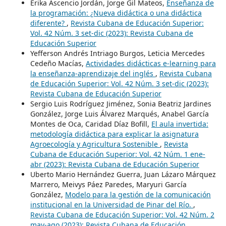
Erika Ascencio Jordán, Jorge Gil Mateos,
Enseñanza de
la programación: ¿Nueva didáctica o una didáctica
diferente?
,
Revista Cubana de Educación Superior:
Vol. 42 Núm. 3 set-dic (2023): Revista Cubana de
Educación Superior
Yefferson Andrés Intriago Burgos, Leticia Mercedes
Cedeño Macías,
Actividades didácticas e-learning para
la enseñanza-aprendizaje del inglés
,
Revista Cubana
de Educación Superior: Vol. 42 Núm. 3 set-dic (2023):
Revista Cubana de Educación Superior
Sergio Luis Rodríguez Jiménez, Sonia Beatriz Jardines
González, Jorge Luis Álvarez Marqués, Anabel García
Montes de Oca, Caridad Díaz Bofill,
El aula invertida:
metodología didáctica para explicar la asignatura
Agroecología y Agricultura Sostenible
,
Revista
Cubana de Educación Superior: Vol. 42 Núm. 1 ene-
abr (2023): Revista Cubana de Educación Superior
Uberto Mario Hernández Guerra, Juan Lázaro Márquez
Marrero, Meivys Páez Paredes, Maryuri García
González,
Modelo para la gestión de la comunicación
institucional en la Universidad de Pinar del Río.
,
Revista Cubana de Educación Superior: Vol. 42 Núm. 2
may-ago (2023): Revista Cubana de Educación