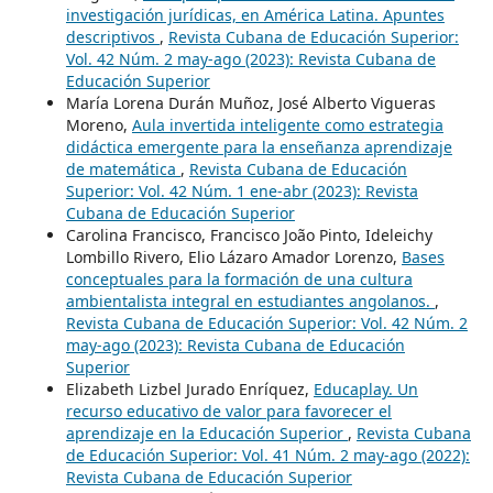
investigación jurídicas, en América Latina. Apuntes
descriptivos
,
Revista Cubana de Educación Superior:
Vol. 42 Núm. 2 may-ago (2023): Revista Cubana de
Educación Superior
María Lorena Durán Muñoz, José Alberto Vigueras
Moreno,
Aula invertida inteligente como estrategia
didáctica emergente para la enseñanza aprendizaje
de matemática
,
Revista Cubana de Educación
Superior: Vol. 42 Núm. 1 ene-abr (2023): Revista
Cubana de Educación Superior
Carolina Francisco, Francisco João Pinto, Ideleichy
Lombillo Rivero, Elio Lázaro Amador Lorenzo,
Bases
conceptuales para la formación de una cultura
ambientalista integral en estudiantes angolanos.
,
Revista Cubana de Educación Superior: Vol. 42 Núm. 2
may-ago (2023): Revista Cubana de Educación
Superior
Elizabeth Lizbel Jurado Enríquez,
Educaplay. Un
recurso educativo de valor para favorecer el
aprendizaje en la Educación Superior
,
Revista Cubana
de Educación Superior: Vol. 41 Núm. 2 may-ago (2022):
Revista Cubana de Educación Superior