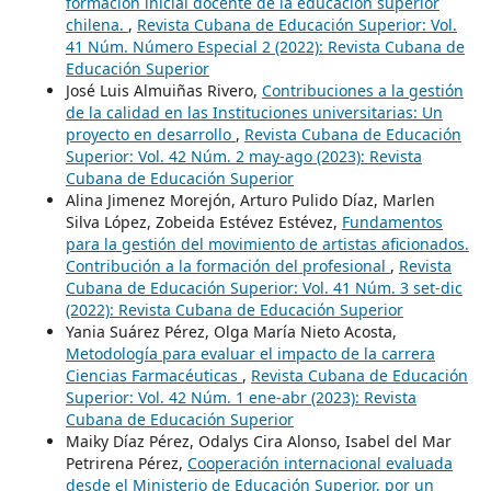
formación inicial docente de la educación superior
chilena.
,
Revista Cubana de Educación Superior: Vol.
41 Núm. Número Especial 2 (2022): Revista Cubana de
Educación Superior
José Luis Almuiñas Rivero,
Contribuciones a la gestión
de la calidad en las Instituciones universitarias: Un
proyecto en desarrollo
,
Revista Cubana de Educación
Superior: Vol. 42 Núm. 2 may-ago (2023): Revista
Cubana de Educación Superior
Alina Jimenez Morejón, Arturo Pulido Díaz, Marlen
Silva López, Zobeida Estévez Estévez,
Fundamentos
para la gestión del movimiento de artistas aficionados.
Contribución a la formación del profesional
,
Revista
Cubana de Educación Superior: Vol. 41 Núm. 3 set-dic
(2022): Revista Cubana de Educación Superior
Yania Suárez Pérez, Olga María Nieto Acosta,
Metodología para evaluar el impacto de la carrera
Ciencias Farmacéuticas
,
Revista Cubana de Educación
Superior: Vol. 42 Núm. 1 ene-abr (2023): Revista
Cubana de Educación Superior
Maiky Díaz Pérez, Odalys Cira Alonso, Isabel del Mar
Petrirena Pérez,
Cooperación internacional evaluada
desde el Ministerio de Educación Superior, por un