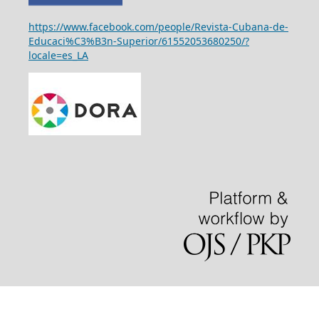
https://www.facebook.com/people/Revista-Cubana-de-
Educaci%C3%B3n-Superior/61552053680250/?
locale=es_LA