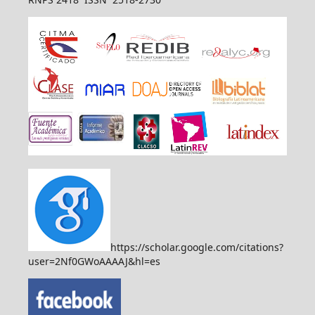
https://scholar.google.com/citations?
user=2Nf0GWoAAAAJ&hl=es