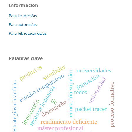
Información
Para lectores/as
Para autores/as
Para bibliotecarios/as
Palabras clave
simulador
productos
universidades
educación superior
estudio comparativo
formación
universidad
estrategias didácticas
proceso formativo
recursos humanos
redes
tic
innovación
desempeño
packet tracer
rendimiento deficiente
máster profesional