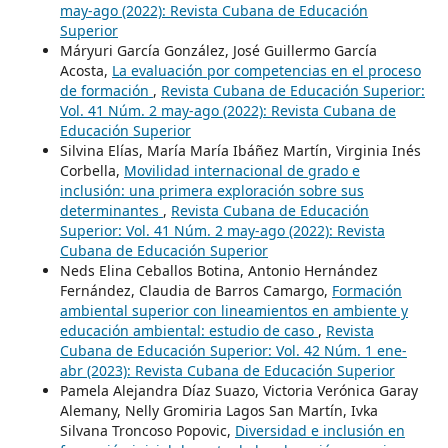
may-ago (2022): Revista Cubana de Educación
Superior
Máryuri García González, José Guillermo García
Acosta,
La evaluación por competencias en el proceso
de formación
,
Revista Cubana de Educación Superior:
Vol. 41 Núm. 2 may-ago (2022): Revista Cubana de
Educación Superior
Silvina Elías, María María Ibáñez Martín, Virginia Inés
Corbella,
Movilidad internacional de grado e
inclusión: una primera exploración sobre sus
determinantes
,
Revista Cubana de Educación
Superior: Vol. 41 Núm. 2 may-ago (2022): Revista
Cubana de Educación Superior
Neds Elina Ceballos Botina, Antonio Hernández
Fernández, Claudia de Barros Camargo,
Formación
ambiental superior con lineamientos en ambiente y
educación ambiental: estudio de caso
,
Revista
Cubana de Educación Superior: Vol. 42 Núm. 1 ene-
abr (2023): Revista Cubana de Educación Superior
Pamela Alejandra Díaz Suazo, Victoria Verónica Garay
Alemany, Nelly Gromiria Lagos San Martín, Ivka
Silvana Troncoso Popovic,
Diversidad e inclusión en