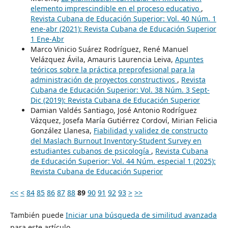
elemento imprescindible en el proceso educativo
,
Revista Cubana de Educación Superior: Vol. 40 Núm. 1
ene-abr (2021): Revista Cubana de Educación Superior
1 Ene-Abr
Marco Vinicio Suárez Rodríguez, René Manuel
Velázquez Ávila, Amauris Laurencia Leiva,
Apuntes
teóricos sobre la práctica preprofesional para la
administración de proyectos constructivos
,
Revista
Cubana de Educación Superior: Vol. 38 Núm. 3 Sept-
Dic (2019): Revista Cubana de Educación Superior
Damian Valdés Santiago, José Antonio Rodríguez
Vázquez, Josefa María Gutiérrez Cordoví, Mirian Felicia
González Llanesa,
Fiabilidad y validez de constructo
del Maslach Burnout Inventory-Student Survey en
estudiantes cubanos de psicología
,
Revista Cubana
de Educación Superior: Vol. 44 Núm. especial 1 (2025):
Revista Cubana de Educación Superior
<<
<
84
85
86
87
88
89
90
91
92
93
>
>>
También puede
Iniciar una búsqueda de similitud avanzada
para este artículo.