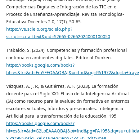
Competencias Digitales e Integración de las TIC en el
Proceso de Enseñanza-Aprendizaje. Revista Tecnológica-
Educativa Docentes 2.0, 17(1), 50-65.
https://ve.scielo.org/scielo.php?
script=sci_arttext&pid=S2665-02662024000100050
Trabaldo, S. (2024). Competencias y formación profesional
continua en ambientes digitales. Editorial Dunken.
https://books.google.com/books?
hl=es&lr=&id=FmYFEQAAQBAJ&oi=fnd&pg=PA1972&dq=la+trayecto
Vázquez, A. J. P., & Gutiérrez, A. F. (2023). La formación
docente para el Siglo XXI: El uso de la Inteligencia Artificial
(IA) como recurso para la evaluación formativa en entornos
escolares virtuales, híbridos y presenciales. Inteligencia
Artificial para la transformación de la educación, 195.
https://books.google.com/books?
hl=es&lr=&id=G2LoEAAAQBAJ&oi=fnd&pg=PA195&dq=su+utilidad
x5zO9VG&sig=ZelKTB4eqQPnx71oCE0L2dQSmHI