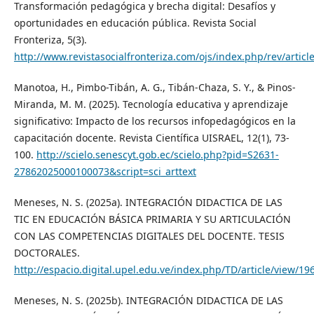
Transformación pedagógica y brecha digital: Desafíos y
oportunidades en educación pública. Revista Social
Fronteriza, 5(3).
http://www.revistasocialfronteriza.com/ojs/index.php/rev/articl
Manotoa, H., Pimbo-Tibán, A. G., Tibán-Chaza, S. Y., & Pinos-
Miranda, M. M. (2025). Tecnología educativa y aprendizaje
significativo: Impacto de los recursos infopedagógicos en la
capacitación docente. Revista Científica UISRAEL, 12(1), 73-
100.
http://scielo.senescyt.gob.ec/scielo.php?pid=S2631-
27862025000100073&script=sci_arttext
Meneses, N. S. (2025a). INTEGRACIÓN DIDACTICA DE LAS
TIC EN EDUCACIÓN BÁSICA PRIMARIA Y SU ARTICULACIÓN
CON LAS COMPETENCIAS DIGITALES DEL DOCENTE. TESIS
DOCTORALES.
http://espacio.digital.upel.edu.ve/index.php/TD/article/view/19
Meneses, N. S. (2025b). INTEGRACIÓN DIDACTICA DE LAS