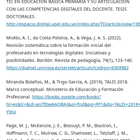
TIC EN EDUCACIÓN BÁSICA PRIMARIA Y SU ARTICULACIÓN
CON LAS COMPETENCIAS DIGITALES DEL DOCENTE. TESIS
DOCTORALES.
http://espacio.digital.upel.edu.ve/index.php/TD/article/view/19
Miotto, A. I., da Costa Polonia, A., & Vega, J. A. S. (2022).
Revisión sistemática sobre la formación inicial del
profesorado en tecnologías digitales: Iniciativas y
posibilidades. Bordón: Revista de pedagogía, 74(1), 123-140.
https://dialnet.unirioja.es/servlet/articulo?codigo=8369982
Miranda Bolaños, M., & Trigo García, A. (2019). TALIS 2018.
Marco conceptual. Ministerio de Educación y Formación
Profesional.
https://books.google.com/books?
hl=es&lr=&id=ao7fDwAAQBAJ&oi=fnd&pg=PP1&dq=TALIS+2018
YVso
Page, M. J., McKenzie, J. E., Bossuyt, P. M., Boutron, I.,
Hoffmann, T. C., Mulrow, C. D., Shamseer, L., Tetzlaff, J. M.,