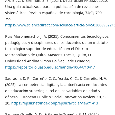
Akl, E. A., & Brennan, S. E. (2021). Declaración PRISMA 2020:
Una guía actualizada para la publicación de revisiones
sistemáticas. Revista española de cardiología, 74(9), 790-
799.
https://www.sciencedirect.com/science/article/pii/S030089322
Ruiz Moromenacho, J. A. (2025). Conocimientos tecnológicos,
pedagógicos y disciplinares de los docentes de un instituto
tecnológico superior de educación en el Distrito
Metropolitano de Quito [Master’s Thesis, Quito, EC:
Universidad Andina Simón Bolívar, Sede Ecuador].
https://repositorio.uasb.edu.ec/handle/10644/10417
Sadradín, D. R., Carreño, C. C., Yordá, C. C., & Carreño, H. V.
(2025). La competencia digital y la autoeficacia en docentes
de educación superior, el rol de las variables de edad y
género. European Public & Social Innovation Review, 10, 1-
20.
https://epsir.net/index.php/epsir/article/view/1413
Santiago-Trujillo, Y. D., & Garvich-Ormeño, R. M. (2024).