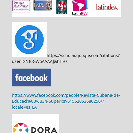
https://scholar.google.com/citations?
user=2Nf0GWoAAAAJ&hl=es
https://www.facebook.com/people/Revista-Cubana-de-
Educaci%C3%B3n-Superior/61552053680250/?
locale=es_LA