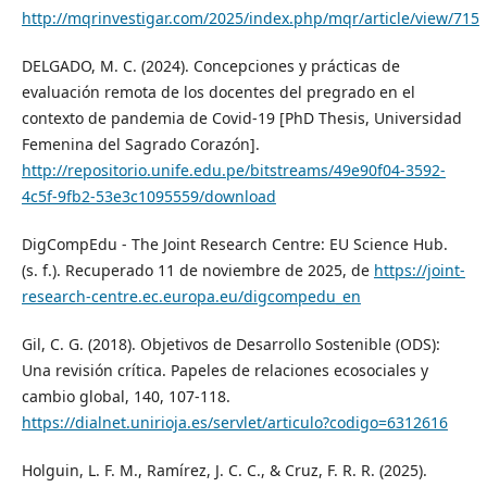
http://mqrinvestigar.com/2025/index.php/mqr/article/view/715
DELGADO, M. C. (2024). Concepciones y prácticas de
evaluación remota de los docentes del pregrado en el
contexto de pandemia de Covid-19 [PhD Thesis, Universidad
Femenina del Sagrado Corazón].
http://repositorio.unife.edu.pe/bitstreams/49e90f04-3592-
4c5f-9fb2-53e3c1095559/download
DigCompEdu - The Joint Research Centre: EU Science Hub.
(s. f.). Recuperado 11 de noviembre de 2025, de
https://joint-
research-centre.ec.europa.eu/digcompedu_en
Gil, C. G. (2018). Objetivos de Desarrollo Sostenible (ODS):
Una revisión crítica. Papeles de relaciones ecosociales y
cambio global, 140, 107-118.
https://dialnet.unirioja.es/servlet/articulo?codigo=6312616
Holguin, L. F. M., Ramírez, J. C. C., & Cruz, F. R. R. (2025).