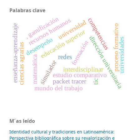
Palabras clave
, gamificación
competencias
recursos humanos
universidad
proceso formativo
enseñanza-aprendizaje
educación superior
dirección universitaria
desempeño
universidades
formación
ciencias agrarias
redes
matemática
simulador
interdisciplinar
estudio comparativo
packet tracer
tic
mundo del trabajo
M´as leído
Identidad cultural y tradiciones en Latinoamérica:
Perspectiva bibliográfica sobre su revalorización e