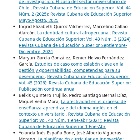
de investigación: El caso del sector universitario de
Chile
,
Revista Cubana de Educación Superior: Vol. 44
Núm. 2 (2025): Revista Cubana de Educación Superior
Mayo-Agosto, 2025
Ingrid Elizabeth Quiroz Vilcherrez, Marcelino Callao
Alarcón,
La identidad cultural afroperuana
,
Revista
Cubana de Educación Superior: Vol. 43 Núm. 3 (2024):
Revista Cubana de Educación Superior Septiembre-
Diciembre, 2024
Maryuri García González, Renier Helvio Fernández
García,
Estudios de caso como eslabón clave en la
gestión y gobernabilidad, competencias para su
desempeño
,
Revista Cubana de Educación Superior:
Vol. 45 (2026): Revista Cubana de Educación Superior:
Publicación continua anual
Belkis Quintero Trujillo, Pedro Santiago Bernal Díaz,
Miguel Veitia Mora,
La afectividad en el proceso de
enseñanza-aprendizaje del idioma inglés en el
contexto universitario
,
Revista Cubana de Educación
Superior: Vol. 40 Núm. 1 ene-abr (2021): Revista
Cubana de Educación Superior 1 Ene-Abr
Yolanda Inés España Bone, José Alberto Vigueras
Moreno,
La planificación curricular en innovación: