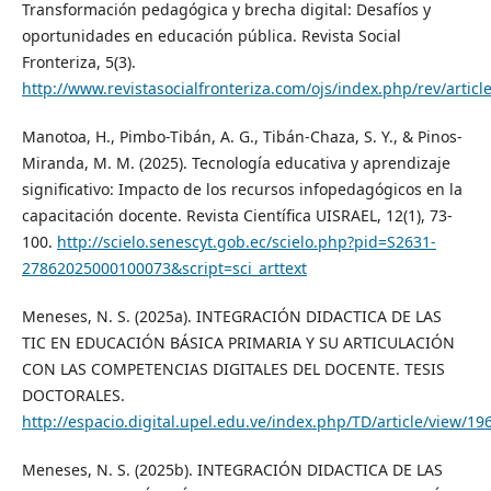
Transformación pedagógica y brecha digital: Desafíos y
oportunidades en educación pública. Revista Social
Fronteriza, 5(3).
http://www.revistasocialfronteriza.com/ojs/index.php/rev/articl
Manotoa, H., Pimbo-Tibán, A. G., Tibán-Chaza, S. Y., & Pinos-
Miranda, M. M. (2025). Tecnología educativa y aprendizaje
significativo: Impacto de los recursos infopedagógicos en la
capacitación docente. Revista Científica UISRAEL, 12(1), 73-
100.
http://scielo.senescyt.gob.ec/scielo.php?pid=S2631-
27862025000100073&script=sci_arttext
Meneses, N. S. (2025a). INTEGRACIÓN DIDACTICA DE LAS
TIC EN EDUCACIÓN BÁSICA PRIMARIA Y SU ARTICULACIÓN
CON LAS COMPETENCIAS DIGITALES DEL DOCENTE. TESIS
DOCTORALES.
http://espacio.digital.upel.edu.ve/index.php/TD/article/view/19
Meneses, N. S. (2025b). INTEGRACIÓN DIDACTICA DE LAS