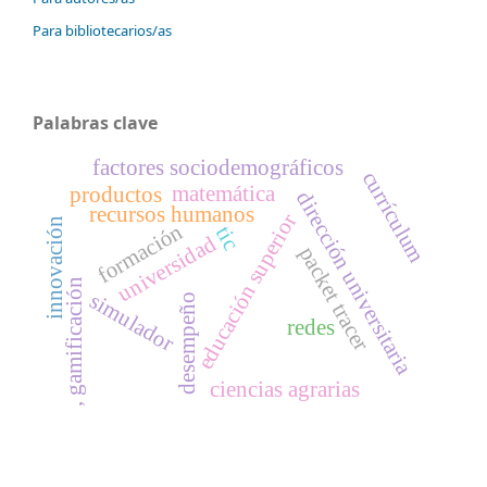
Para bibliotecarios/as
Palabras clave
factores sociodemográficos
currículum
matemática
productos
dirección universitaria
recursos humanos
educación superior
innovación
formación
tic
universidad
packet tracer
, gamificación
simulador
desempeño
redes
ciencias agrarias