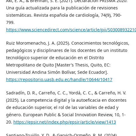
Akl, E. A., & Brennan, S. E. (2021). Declaración PRISMA 2020:
Una guía actualizada para la publicación de revisiones
sistemáticas. Revista española de cardiología, 74(9), 790-
799.
https://www.sciencedirect.com/science/article/pii/S030089322
Ruiz Moromenacho, J. A. (2025). Conocimientos tecnológicos,
pedagógicos y disciplinares de los docentes de un instituto
tecnológico superior de educación en el Distrito
Metropolitano de Quito [Master’s Thesis, Quito, EC:
Universidad Andina Simón Bolívar, Sede Ecuador].
https://repositorio.uasb.edu.ec/handle/10644/10417
Sadradín, D. R., Carreño, C. C., Yordá, C. C., & Carreño, H. V.
(2025). La competencia digital y la autoeficacia en docentes
de educación superior, el rol de las variables de edad y
género. European Public & Social Innovation Review, 10, 1-
20.
https://epsir.net/index.php/epsir/article/view/1413
Santiago-Trujillo, Y. D., & Garvich-Ormeño, R. M. (2024).