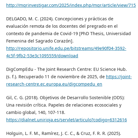
http://mqrinvestigar.com/2025/index.php/mqr/article/view/715
DELGADO, M. C. (2024). Concepciones y prácticas de
evaluación remota de los docentes del pregrado en el
contexto de pandemia de Covid-19 [PhD Thesis, Universidad
Femenina del Sagrado Corazón].
http://repositorio.unife.edu.pe/bitstreams/49e90f04-3592-
4c5f-9fb2-53e3c1095559/download
DigCompEdu - The Joint Research Centre: EU Science Hub.
(s. f.). Recuperado 11 de noviembre de 2025, de
https://joint-
research-centre.ec.europa.eu/digcompedu_en
Gil, C. G. (2018). Objetivos de Desarrollo Sostenible (ODS):
Una revisión crítica. Papeles de relaciones ecosociales y
cambio global, 140, 107-118.
https://dialnet.unirioja.es/servlet/articulo?codigo=6312616
Holguin, L. F. M., Ramírez, J. C. C., & Cruz, F. R. R. (2025).