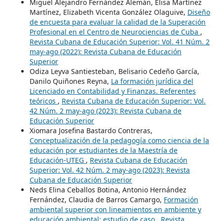
Miguel Alejandro Fernández Alemán, Elisa Martínez
Martínez, Elizabeth Vicenta González Olaguive,
Diseño
de encuesta para evaluar la calidad de la Superación
Profesional en el Centro de Neurociencias de Cuba
,
Revista Cubana de Educación Superior: Vol. 41 Núm. 2
may-ago (2022): Revista Cubana de Educación
Superior
Odiza Leyva Santiesteban, Belisario Cedeño García,
Danilo Quiñones Reyna,
La formación jurídica del
Licenciado en Contabilidad y Finanzas. Referentes
teóricos
,
Revista Cubana de Educación Superior: Vol.
42 Núm. 2 may-ago (2023): Revista Cubana de
Educación Superior
Xiomara Josefina Bastardo Contreras,
Conceptualización de la pedagogía como ciencia de la
educación por estudiantes de la Maestría de
Educación-UTEG
,
Revista Cubana de Educación
Superior: Vol. 42 Núm. 2 may-ago (2023): Revista
Cubana de Educación Superior
Neds Elina Ceballos Botina, Antonio Hernández
Fernández, Claudia de Barros Camargo,
Formación
ambiental superior con lineamientos en ambiente y
educación ambiental: estudio de caso
,
Revista