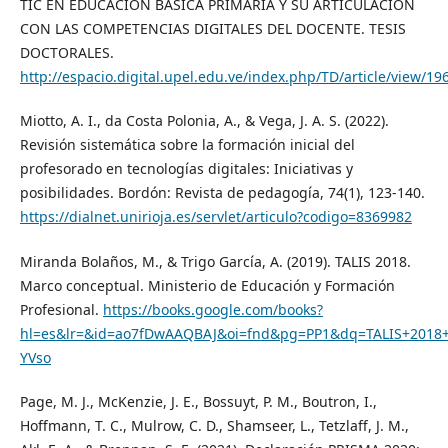
TIC EN EDUCACIÓN BÁSICA PRIMARIA Y SU ARTICULACIÓN
CON LAS COMPETENCIAS DIGITALES DEL DOCENTE. TESIS
DOCTORALES.
http://espacio.digital.upel.edu.ve/index.php/TD/article/view/19
Miotto, A. I., da Costa Polonia, A., & Vega, J. A. S. (2022).
Revisión sistemática sobre la formación inicial del
profesorado en tecnologías digitales: Iniciativas y
posibilidades. Bordón: Revista de pedagogía, 74(1), 123-140.
https://dialnet.unirioja.es/servlet/articulo?codigo=8369982
Miranda Bolaños, M., & Trigo García, A. (2019). TALIS 2018.
Marco conceptual. Ministerio de Educación y Formación
Profesional.
https://books.google.com/books?
hl=es&lr=&id=ao7fDwAAQBAJ&oi=fnd&pg=PP1&dq=TALIS+2018
YVso
Page, M. J., McKenzie, J. E., Bossuyt, P. M., Boutron, I.,
Hoffmann, T. C., Mulrow, C. D., Shamseer, L., Tetzlaff, J. M.,