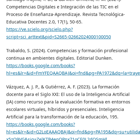
Competencias Digitales e Integración de las TIC en el
Proceso de Enseñanza-Aprendizaje. Revista Tecnológica-
Educativa Docentes 2.0, 17(1), 50-65.
https://ve.scielo.org/scielo.php?
script=sci_arttext&pid=S2665-02662024000100050
Trabaldo, S. (2024). Competencias y formación profesional
continua en ambientes digitales. Editorial Dunken.
https://books.google.com/books?
hl=es&lr=&id=FmYFEQAAQBAJ&oi=fnd&pg=PA1972&dq=la+trayecto
Vázquez, A. J. P., & Gutiérrez, A. F. (2023). La formación
docente para el Siglo XXI: El uso de la Inteligencia Artificial
(IA) como recurso para la evaluación formativa en entornos
escolares virtuales, híbridos y presenciales. Inteligencia
Artificial para la transformación de la educación, 195.
https://books.google.com/books?
hl=es&lr=&id=G2LoEAAAQBAJ&oi=fnd&pg=PA195&dq=su+utilidad
x5zO9VG&sig=ZelKTB4eqQPnx71oCE0L2dQSmHI