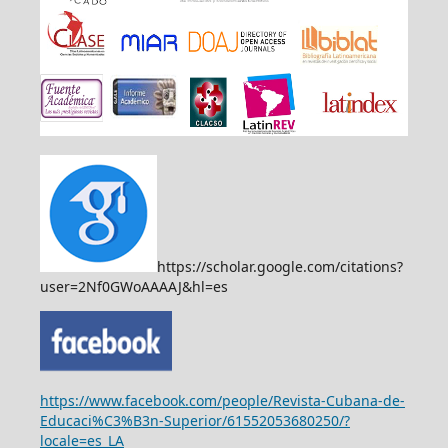
https://scholar.google.com/citations?
user=2Nf0GWoAAAAJ&hl=es
https://www.facebook.com/people/Revista-Cubana-de-
Educaci%C3%B3n-Superior/61552053680250/?
locale=es_LA