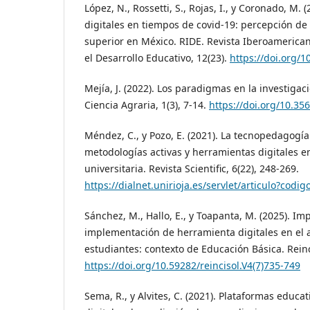
López, N., Rossetti, S., Rojas, I., y Coronado, M.
digitales en tiempos de covid-19: percepción d
superior en México. RIDE. Revista Iberoamerican
el Desarrollo Educativo, 12(23).
https://doi.org/1
Mejía, J. (2022). Los paradigmas en la investigaci
Ciencia Agraria, 1(3), 7-14.
https://doi.org/10.35
Méndez, C., y Pozo, E. (2021). La tecnopedagogía
metodologías activas y herramientas digitales e
universitaria. Revista Scientific, 6(22), 248-269.
https://dialnet.unirioja.es/servlet/articulo?codi
Sánchez, M., Hallo, E., y Toapanta, M. (2025). Im
implementación de herramienta digitales en el 
estudiantes: contexto de Educación Básica. Reinci
https://doi.org/10.59282/reincisol.V4(7)735-749
Sema, R., y Alvites, C. (2021). Plataformas educa