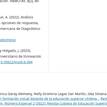
ción. HAMUTAY, 8(2), 66-
al, A. (2022). Análisis
n opciones de respuesta,
oamericana de Diagnóstico
6003/html/
y Holgado, J. (2023).
Universitario de Innovación
/10.35622/inudi.b.094
ónica Garay Alemany, Nelly Gromiria Lagos San Martín, Ivka Silvana
n formación inicial docente de la educación superior chilena.
,
Rev
m. Número Especial 2 (2022): Revista Cubana de Educación Superi