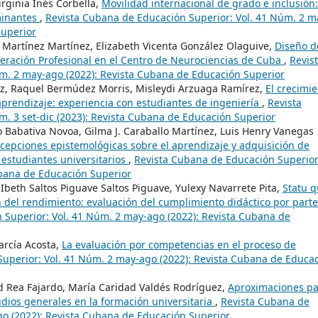
irginia Inés Corbella,
Movilidad internacional de grado e inclusión:
minantes
,
Revista Cubana de Educación Superior: Vol. 41 Núm. 2 m
Superior
 Martínez Martínez, Elizabeth Vicenta González Olaguive,
Diseño d
peración Profesional en el Centro de Neurociencias de Cuba
,
Revis
m. 2 may-ago (2022): Revista Cubana de Educación Superior
ez, Raquel Bermúdez Morris, Misleydi Arzuaga Ramírez,
El crecimi
prendizaje: experiencia con estudiantes de ingeniería
,
Revista
. 3 set-dic (2023): Revista Cubana de Educación Superior
 Babativa Novoa, Gilma J. Caraballo Martínez, Luis Henry Vanegas
cepciones epistemológicas sobre el aprendizaje y adquisición de
 estudiantes universitarios
,
Revista Cubana de Educación Superior
ubana de Educación Superior
Ibeth Saltos Piguave Saltos Piguave, Yulexy Navarrete Pita,
Statu 
ón del rendimiento: evaluación del cumplimiento didáctico por part
 Superior: Vol. 41 Núm. 2 may-ago (2022): Revista Cubana de
arcía Acosta,
La evaluación por competencias en el proceso de
uperior: Vol. 41 Núm. 2 may-ago (2022): Revista Cubana de Educa
d Rea Fajardo, María Caridad Valdés Rodríguez,
Aproximaciones p
tudios generales en la formación universitaria
,
Revista Cubana de
go (2022): Revista Cubana de Educación Superior