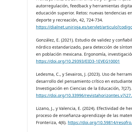
autorregulación, feedback y herramientas digita
educación superior. Retos: nuevas tendencias en
deporte y recreación, 42, 724-734.
https://dialnet.unirioja.es/servlet/articulo?codi
González, E. (2021). Estudio de validez y confiabi
nórdico estandarizado, para detección de sínt
en población mexicana. Ergonomía, investigación 
https://doi.org/10.29393/EID3-1EVEG10001
Ledesma, C., y Sevairos, J. (2023). Uso de herram
desarrollo del pensamiento crítico en estudiante
Investigación en Ciencias de la Educación, 7(27).
https://doi.org/10.33996/revistahorizontes.v7i27
Lizano, J., y Valencia, E. (2024). Efectividad de h
proceso de enseñanza-aprendizaje de las matemá
Fronteriza, 4(6).
https://doi.org/10.59814/resofro