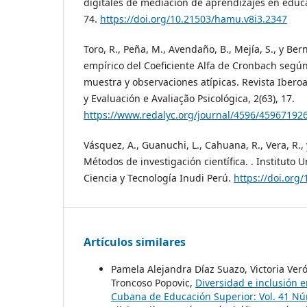
digitales de mediación de aprendizajes en educa
74.
https://doi.org/10.21503/hamu.v8i3.2347
Toro, R., Peña, M., Avendaño, B., Mejía, S., y Bern
empírico del Coeficiente Alfa de Cronbach segú
muestra y observaciones atípicas. Revista Iber
y Evaluación e Avaliação Psicológica, 2(63), 17.
https://www.redalyc.org/journal/4596/45967192
Vásquez, A., Guanuchi, L., Cahuana, R., Vera, R., 
Métodos de investigación científica. . Instituto 
Ciencia y Tecnología Inudi Perú.
https://doi.org
Artículos similares
Pamela Alejandra Díaz Suazo, Victoria Ver
Troncoso Popovic,
Diversidad e inclusión e
Cubana de Educación Superior: Vol. 41 Nú