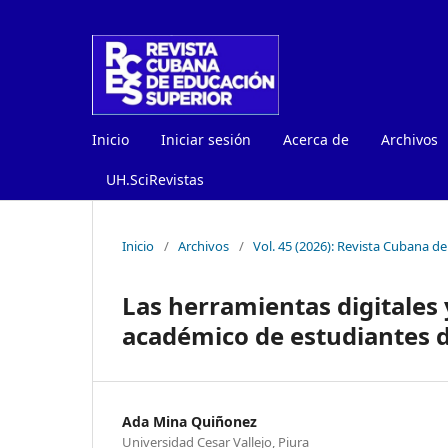
Inicio
Iniciar sesión
Acerca de
Archivos
UH.SciRevistas
Inicio
/
Archivos
/
Vol. 45 (2026): Revista Cubana d
Las herramientas digitales
académico de estudiantes d
Ada Mina Quiñonez
Universidad Cesar Vallejo, Piura