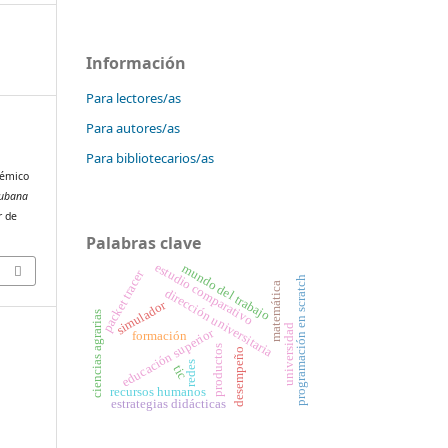
Información
Para lectores/as
Para autores/as
Para bibliotecarios/as
démico
Cubana
r de
Palabras clave
estudio comparativo
mundo del trabajo
packet tracer
programación en scratch
matemática
dirección universitaria
simulador
ciencias agrarias
universidad
educación superior
formación
productos
desempeño
redes
tic
recursos humanos
estrategias didácticas