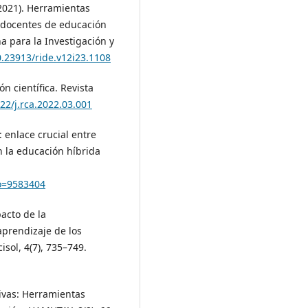
 (2021). Herramientas
e docentes de educación
a para la Investigación y
0.23913/ride.v12i23.1108
ón científica. Revista
622/j.rca.2022.03.001
: enlace crucial entre
n la educación híbrida
go=9583404
pacto de la
aprendizaje de los
sol, 4(7), 735–749.
tivas: Herramientas