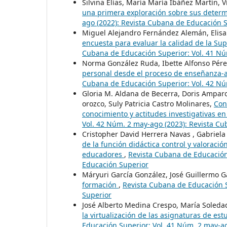
Silvina Elías, María María Ibáñez Martín, V
una primera exploración sobre sus deter
ago (2022): Revista Cubana de Educación 
Miguel Alejandro Fernández Alemán, Elisa
encuesta para evaluar la calidad de la Su
Cubana de Educación Superior: Vol. 41 Nú
Norma González Ruda, Ibette Alfonso Pér
personal desde el proceso de enseñanza-a
Cubana de Educación Superior: Vol. 42 Núm
Gloria M. Aldana de Becerra, Doris Amparo
orozco, Suly Patricia Castro Molinares,
Con
conocimiento y actitudes investigativas en
Vol. 42 Núm. 2 may-ago (2023): Revista C
Cristopher David Herrera Navas , Gabriela 
de la función didáctica control y valoraci
educadores
,
Revista Cubana de Educación
Educación Superior
Máryuri García González, José Guillermo G
formación
,
Revista Cubana de Educación S
Superior
José Alberto Medina Crespo, María Soleda
la virtualización de las asignaturas de es
Educación Superior: Vol. 41 Núm. 2 may-a