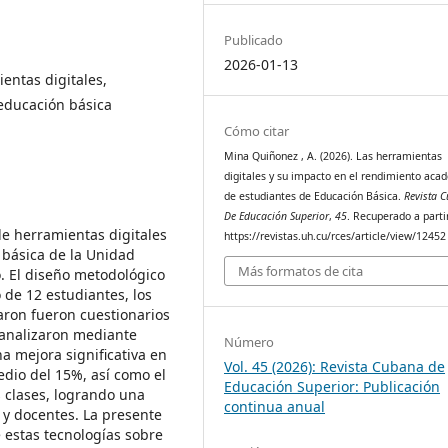
Publicado
2026-01-13
entas digitales,
 educación básica
Cómo citar
Mina Quiñonez , A. (2026). Las herramientas
digitales y su impacto en el rendimiento aca
de estudiantes de Educación Básica.
Revista 
De Educación Superior
,
45
. Recuperado a parti
 de herramientas digitales
https://revistas.uh.cu/rces/article/view/12452
 básica de la Unidad
Más formatos de cita
. El diseño metodológico
o de 12 estudiantes, los
aron fueron cuestionarios
 analizaron mediante
Número
na mejora significativa en
Vol. 45 (2026): Revista Cubana de
dio del 15%, así como el
Educación Superior: Publicación
 clases, logrando una
continua anual
 y docentes. La presente
e estas tecnologías sobre