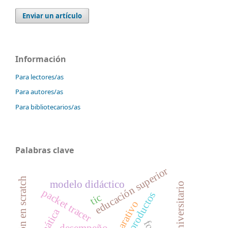
Enviar un artículo
Información
Para lectores/as
Para autores/as
Para bibliotecarios/as
Palabras clave
educación superior
modelo didáctico
packet tracer
productos
tic