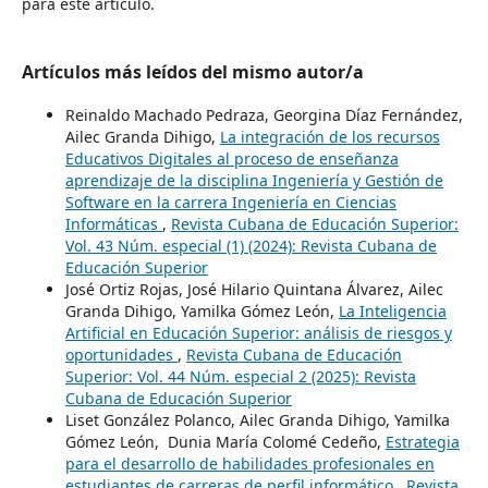
para este artículo.
Artículos más leídos del mismo autor/a
Reinaldo Machado Pedraza, Georgina Díaz Fernández,
Ailec Granda Dihigo,
La integración de los recursos
Educativos Digitales al proceso de enseñanza
aprendizaje de la disciplina Ingeniería y Gestión de
Software en la carrera Ingeniería en Ciencias
Informáticas
,
Revista Cubana de Educación Superior:
Vol. 43 Núm. especial (1) (2024): Revista Cubana de
Educación Superior
José Ortiz Rojas, José Hilario Quintana Álvarez, Ailec
Granda Dihigo, Yamilka Gómez León,
La Inteligencia
Artificial en Educación Superior: análisis de riesgos y
oportunidades
,
Revista Cubana de Educación
Superior: Vol. 44 Núm. especial 2 (2025): Revista
Cubana de Educación Superior
Liset González Polanco, Ailec Granda Dihigo, Yamilka
Gómez León, Dunia María Colomé Cedeño,
Estrategia
para el desarrollo de habilidades profesionales en
estudiantes de carreras de perfil informático
,
Revista