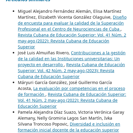
Miguel Alejandro Fernández Alemán, Elisa Martínez
Martínez, Elizabeth Vicenta González Olaguive,
Diseño
de encuesta para evaluar la calidad de la Superación
Profesional en el Centro de Neurociencias de Cuba
,
Revista Cubana de Educación Superior: Vol. 41 Núm. 2
may-ago (2022): Revista Cubana de Educación
Superior
José Luis Almuiñas Rivero,
Contribuciones a la gestión
de la calidad en las Instituciones universitarias: Un
proyecto en desarrollo
,
Revista Cubana de Educación
Superior: Vol. 42 Núm. 2 may-ago (2023): Revista
Cubana de Educación Superior
Máryuri García González, José Guillermo García
Acosta,
La evaluación por competencias en el proceso
de formación
,
Revista Cubana de Educación Superior:
Vol. 41 Núm. 2 may-ago (2022): Revista Cubana de
Educación Superior
Pamela Alejandra Díaz Suazo, Victoria Verónica Garay
Alemany, Nelly Gromiria Lagos San Martín, Ivka
Silvana Troncoso Popovic,
Diversidad e inclusión en
formación inicial docente de la educación superior