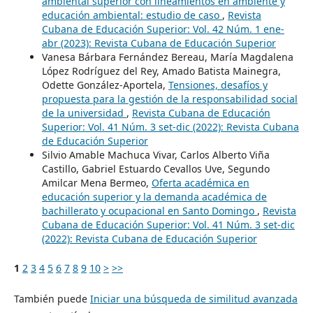
ambiental superior con lineamientos en ambiente y
educación ambiental: estudio de caso
,
Revista
Cubana de Educación Superior: Vol. 42 Núm. 1 ene-
abr (2023): Revista Cubana de Educación Superior
Vanesa Bárbara Fernández Bereau, María Magdalena
López Rodríguez del Rey, Amado Batista Mainegra,
Odette González-Aportela,
Tensiones, desafíos y
propuesta para la gestión de la responsabilidad social
de la universidad
,
Revista Cubana de Educación
Superior: Vol. 41 Núm. 3 set-dic (2022): Revista Cubana
de Educación Superior
Silvio Amable Machuca Vivar, Carlos Alberto Viña
Castillo, Gabriel Estuardo Cevallos Uve, Segundo
Amilcar Mena Bermeo,
Oferta académica en
educación superior y la demanda académica de
bachillerato y ocupacional en Santo Domingo
,
Revista
Cubana de Educación Superior: Vol. 41 Núm. 3 set-dic
(2022): Revista Cubana de Educación Superior
1
2
3
4
5
6
7
8
9
10
>
>>
También puede
Iniciar una búsqueda de similitud avanzada