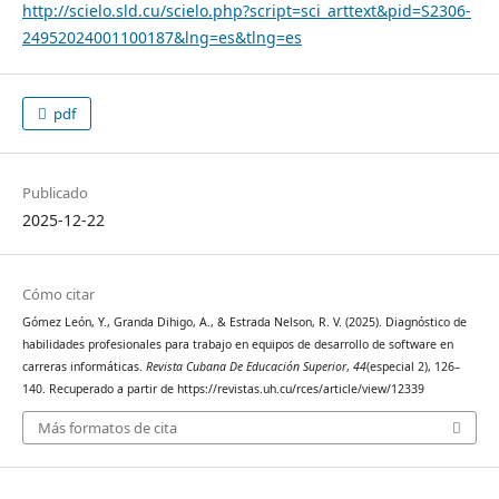
http://scielo.sld.cu/scielo.php?script=sci_arttext&pid=S2306-
24952024001100187&lng=es&tlng=es
pdf
Publicado
2025-12-22
Cómo citar
Gómez León, Y., Granda Dihigo, A., & Estrada Nelson, R. V. (2025). Diagnóstico de
habilidades profesionales para trabajo en equipos de desarrollo de software en
carreras informáticas.
Revista Cubana De Educación Superior
,
44
(especial 2), 126–
140. Recuperado a partir de https://revistas.uh.cu/rces/article/view/12339
Más formatos de cita