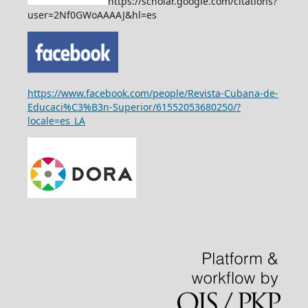
https://scholar.google.com/citations?
user=2Nf0GWoAAAAJ&hl=es
https://www.facebook.com/people/Revista-Cubana-de-
Educaci%C3%B3n-Superior/61552053680250/?
locale=es_LA