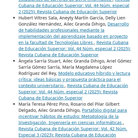
Cubana de Educación Superior: Vol. 44 Núm. especial
2 (2025): Revista Cubana de Educación Superior
Hubert Viltres Sala, Aneyty Martín García, Delly Lien
González Hernández, Ailec Granda Dihigo,
Desarrollo
de habilidades profesionales mediante la
implementación del aprendizaje basado en proyecto
en la facultad de Tecnologías Libres
,
Revista Cubana
de Educación Superior: Vol. 44 Núm. especial 2 (2025):
Revista Cubana de Educación Superior
Ángela Sarría Stuart, Ailec Granda Dihigo, Ariel Gómez
Sarría Gómez Sarría, María Magdalena López
Rodríguez del Rey,
Modelo educativo híbrido y lectura
crítica: ideas básicas y propuesta práctica para el
contexto universitario
,
Revista Cubana de Educación
Superior: Vol. 44 Núm. especial 2 (2025): Revista
Cubana de Educación Superior
María Teresa Pérez Pino, Rosario del Pilar Gilbert
Delgado, Ailec Granda Dihigo,
Portafolio digital para
incentivar hábitos de estudio: Metodología de la
Investigación, Ingeniería en ciencias informáticas
,
Revista Cubana de Educación Superior: Vol. 42 Núm.
Especial 3 (2023): Revista Cubana de Educación