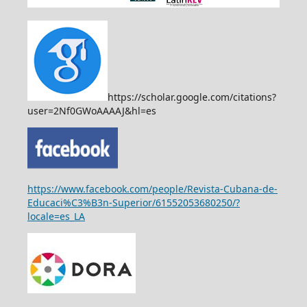
https://scholar.google.com/citations?
user=2Nf0GWoAAAAJ&hl=es
https://www.facebook.com/people/Revista-Cubana-de-
Educaci%C3%B3n-Superior/61552053680250/?
locale=es_LA