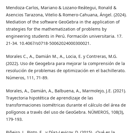
Mendoza-Carlos, Mariano & Lozano-Reátegui, Ronald &
Asencios Tarazona, Vitelio & Romero-Cahuana, Ángel. (2024).
Mediation of the software GeoGebra in the application of
strategies for the mathematization of problems by
engineering students in Perú. Formación universitaria. 17.
21-34. 10.4067/s0718-50062024000300021.
Morales C., A., Damián M., A., Locia, E. y Contreras, M.G.
(2022). Uso de Geogebra para mejorar la comprensión de la
resolución de problemas de optimización en el bachillerato.
Números, 111, 71-89.
Morales, A., Damián, A., Balbuena, A., Marmolejo, J.E. (2021).
Trayectoria hipotética de aprendizaje de las
transformaciones isométricas durante el cálculo del área de
polígonos a través del uso de GeoGebra. NÚMEROS, 108(3),
179-193.
Piñeiro, J., Pinto, E., y Díaz-Levicoy, D. (2015). ¿Qué es la