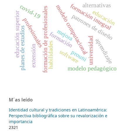
alternativas
formación integral
covid-19
modelo computacional
formación de profesionales
educación
educación superior
patrones de diseño
profesionales
planes de estudios
mejora
formación
universidad
aprendizaje
habilidades
extensión
software
prouni
modelo pedagógico
M´as leído
Identidad cultural y tradiciones en Latinoamérica:
Perspectiva bibliográfica sobre su revalorización e
importancia
2321