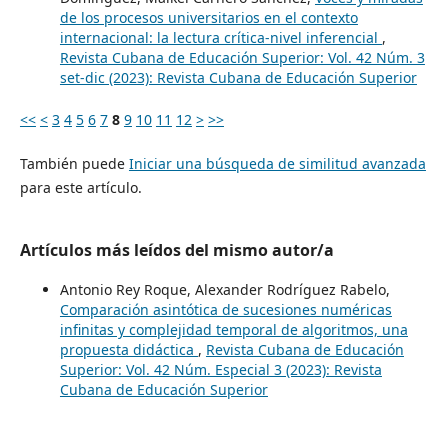
de los procesos universitarios en el contexto
internacional: la lectura crítica-nivel inferencial
,
Revista Cubana de Educación Superior: Vol. 42 Núm. 3
set-dic (2023): Revista Cubana de Educación Superior
<<
<
3
4
5
6
7
8
9
10
11
12
>
>>
También puede
Iniciar una búsqueda de similitud avanzada
para este artículo.
Artículos más leídos del mismo autor/a
Antonio Rey Roque, Alexander Rodríguez Rabelo,
Comparación asintótica de sucesiones numéricas
infinitas y complejidad temporal de algoritmos, una
propuesta didáctica
,
Revista Cubana de Educación
Superior: Vol. 42 Núm. Especial 3 (2023): Revista
Cubana de Educación Superior