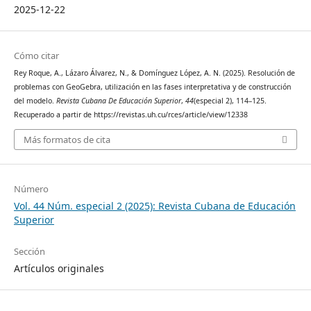
2025-12-22
Cómo citar
Rey Roque, A., Lázaro Álvarez, N., & Domínguez López, A. N. (2025). Resolución de
problemas con GeoGebra, utilización en las fases interpretativa y de construcción
del modelo.
Revista Cubana De Educación Superior
,
44
(especial 2), 114–125.
Recuperado a partir de https://revistas.uh.cu/rces/article/view/12338
Más formatos de cita
Número
Vol. 44 Núm. especial 2 (2025): Revista Cubana de Educación
Superior
Sección
Artículos originales