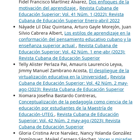
Fidel Francisco Martínez Álvarez,
Dos enfoques de la
motivación del aprendizaje
,
Revista Cubana de
Educación Superior: Vol. 41 Núm. 1 (2022): Revista
Cubana de Educación Superior Enero-abril 2022
Náyade Lil Díaz Quintana, Arturo Gayle Morejón, Juan
Silvio Cabrera Albert,
Los estilos de aprendizaje en la
conformación del pensamiento educativo cubano y la
enseñanza superior actual
,
Revista Cubana de
Educación Superior: Vol. 42 Núm. 1 ene-abr (2023):
Revista Cubana de Educación Superior
Telly Alister Perlaza Pai, Amauris Laurencio Leyva,
Jimmy Manuel Zambrano Acosta,
El despliegue de la
virtualización educativa en la Universidad
,
Revista
Cubana de Educación Superior: Vol. 42 Núm. 2 may-
ago (2023): Revista Cubana de Educación Superior
Xiomara Josefina Bastardo Contreras,
Conceptualización de la pedagogía como ciencia de la
educación por estudiantes de la Maestría de
Educación-UTEG
,
Revista Cubana de Educación
Superior: Vol. 42 Núm. 2 may-ago (2023): Revista
Cubana de Educación Superior
Gloria Cristina Arce Narváez, Nancy Yolanda González
Domínguez, Maikel Carnero Sánchez,
Voces y miradas