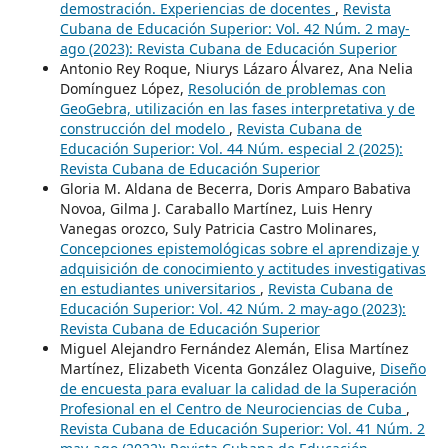
demostración. Experiencias de docentes
,
Revista
Cubana de Educación Superior: Vol. 42 Núm. 2 may-
ago (2023): Revista Cubana de Educación Superior
Antonio Rey Roque, Niurys Lázaro Álvarez, Ana Nelia
Domínguez López,
Resolución de problemas con
GeoGebra, utilización en las fases interpretativa y de
construcción del modelo
,
Revista Cubana de
Educación Superior: Vol. 44 Núm. especial 2 (2025):
Revista Cubana de Educación Superior
Gloria M. Aldana de Becerra, Doris Amparo Babativa
Novoa, Gilma J. Caraballo Martínez, Luis Henry
Vanegas orozco, Suly Patricia Castro Molinares,
Concepciones epistemológicas sobre el aprendizaje y
adquisición de conocimiento y actitudes investigativas
en estudiantes universitarios
,
Revista Cubana de
Educación Superior: Vol. 42 Núm. 2 may-ago (2023):
Revista Cubana de Educación Superior
Miguel Alejandro Fernández Alemán, Elisa Martínez
Martínez, Elizabeth Vicenta González Olaguive,
Diseño
de encuesta para evaluar la calidad de la Superación
Profesional en el Centro de Neurociencias de Cuba
,
Revista Cubana de Educación Superior: Vol. 41 Núm. 2