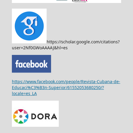
https://scholar.google.com/citations?
user=2Nf0GWoAAAAJ&hl=es
https://www.facebook.com/people/Revista-Cubana-de-
Educaci%C3%B3n-Superior/61552053680250/?
locale=es_LA