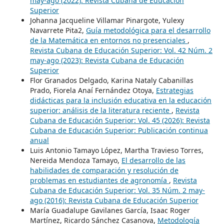
may-ago (2022): Revista Cubana de Educación
Superior
Johanna Jacqueline Villamar Pinargote, Yulexy
Navarrete Pita2,
Guía metodológica para el desarrollo
de la Matemática en entornos no presenciales
,
Revista Cubana de Educación Superior: Vol. 42 Núm. 2
may-ago (2023): Revista Cubana de Educación
Superior
Flor Granados Delgado, Karina Nataly Cabanillas
Prado, Fiorela Anaí Fernández Otoya,
Estrategias
didácticas para la inclusión educativa en la educación
superior: análisis de la literatura reciente
,
Revista
Cubana de Educación Superior: Vol. 45 (2026): Revista
Cubana de Educación Superior: Publicación continua
anual
Luis Antonio Tamayo López, Martha Travieso Torres,
Nereida Mendoza Tamayo,
El desarrollo de las
habilidades de comparación y resolución de
problemas en estudiantes de agronomía
,
Revista
Cubana de Educación Superior: Vol. 35 Núm. 2 may-
ago (2016): Revista Cubana de Educación Superior
María Guadalupe Gavilanes García, Isaac Roger
Martínez, Ricardo Sánchez Casanova,
Metodología