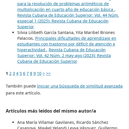
para la resolución de problemas aritméticos de
multiplicación en cuarto año de educación básica
,
Revista Cubana de Educación Superior: Vol. 44 Núm.
especial 1 (2025): Revista Cubana de Educación
Superior
Silvia Lilibeth García Santana, Yita Maribel Briones
Palacios,
Principales dificultades de aprendizaje en
estudiantes con trastorno por déficit de atención e
hiperactividad
,
Revista Cubana de Educación
Superior: Vol. 42 Núm. 2 may-ago (2023): Revista
Cubana de Educación Superior
1
2
3
4
5
6
7
8
9
10
>
>>
También puede
Iniciar una búsqueda de similitud avanzada
para este artículo.
Artículos más leídos del mismo autor/a
Ana María Villamar Gavilanes, Ricardo Sánchez
Casanova, Maykel Yelandi Leyva Vásquez, Guillermo