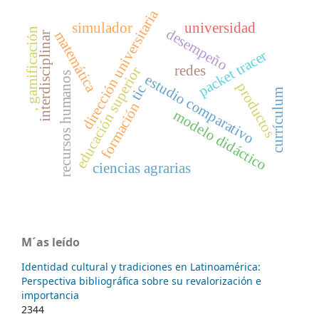
dirección universitaria
simulador
universidad
desempeño
, gamificación
matemática
interdisciplinar
packet tracer
redes
educación superior
recursos humanos
estudio comparativo
productos
tic
currículum
formación
modelo didáctico
ciencias agrarias
M´as leído
Identidad cultural y tradiciones en Latinoamérica:
Perspectiva bibliográfica sobre su revalorización e
importancia
2344