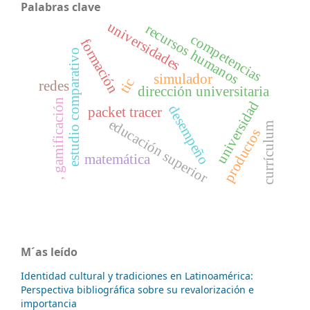
Palabras clave
universidades
recursos humanos
competencias
formación
estudio comparativo
simulador
tic
redes
dirección universitaria
, gamificación
universidad
desempeño
packet tracer
educación superior
currículum
productos
matemática
M´as leído
Identidad cultural y tradiciones en Latinoamérica:
Perspectiva bibliográfica sobre su revalorización e
importancia