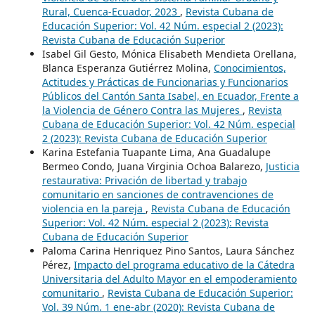
Rural, Cuenca-Ecuador, 2023
,
Revista Cubana de
Educación Superior: Vol. 42 Núm. especial 2 (2023):
Revista Cubana de Educación Superior
Isabel Gil Gesto, Mónica Elisabeth Mendieta Orellana,
Blanca Esperanza Gutiérrez Molina,
Conocimientos,
Actitudes y Prácticas de Funcionarias y Funcionarios
Públicos del Cantón Santa Isabel, en Ecuador, Frente a
la Violencia de Género Contra las Mujeres
,
Revista
Cubana de Educación Superior: Vol. 42 Núm. especial
2 (2023): Revista Cubana de Educación Superior
Karina Estefania Tuapante Lima, Ana Guadalupe
Bermeo Condo, Juana Virginia Ochoa Balarezo,
Justicia
restaurativa: Privación de libertad y trabajo
comunitario en sanciones de contravenciones de
violencia en la pareja
,
Revista Cubana de Educación
Superior: Vol. 42 Núm. especial 2 (2023): Revista
Cubana de Educación Superior
Paloma Carina Henriquez Pino Santos, Laura Sánchez
Pérez,
Impacto del programa educativo de la Cátedra
Universitaria del Adulto Mayor en el empoderamiento
comunitario
,
Revista Cubana de Educación Superior:
Vol. 39 Núm. 1 ene-abr (2020): Revista Cubana de