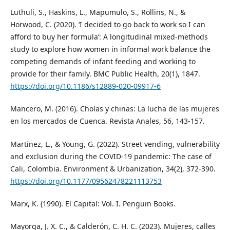
Luthuli, S., Haskins, L., Mapumulo, S., Rollins, N., &
Horwood, C. (2020). ‘I decided to go back to work so I can
afford to buy her formula’: A longitudinal mixed-methods
study to explore how women in informal work balance the
competing demands of infant feeding and working to
provide for their family. BMC Public Health, 20(1), 1847.
https://doi.org/10.1186/s12889-020-09917-6
Mancero, M. (2016). Cholas y chinas: La lucha de las mujeres
en los mercados de Cuenca. Revista Anales, 56, 143-157.
Martínez, L., & Young, G. (2022). Street vending, vulnerability
and exclusion during the COVID-19 pandemic: The case of
Cali, Colombia. Environment & Urbanization, 34(2), 372-390.
https://doi.org/10.1177/09562478221113753
Marx, K. (1990). El Capital: Vol. I. Penguin Books.
Mayorga, J. X. C., & Calderón, C. H. C. (2023). Mujeres, calles