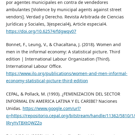
por agentes municipales en contra de vendedores
ambulantes [Violence by municipal agents against street
vendors]. Verdad y Derecho. Revista Arbitrada de Ciencias
Jurídicas y Sociales, 3(especial4), Article especial4.
https://doi.org/10.62574/fdgwqv07
Bonnet, F., Leung, V., & Chacaltana, J. (2018). Women and
men in the informal economy: A statistical picture. Third
edition | International Labour Organization (Third).
International Labour Office.
https://www.ilo.org/publications/women-and-men-informal-
economy-statistical-picture-third-edition
CEPAL, & Pollack, M. (1993). ¿FEMINIZACION DEL SECTOR
INFORMAL EN AMERICA LATINA Y EL CARIBE? Naciones
Unidas.
https://www.google.com/url?
q=https://repositorio.cepal.org/bitstream/handle/11362/58
lRryYvTBXtQWZZo