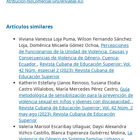
Atribución-NoComercial-SinDerivadas 4.0
.
Artículos similares
Viviana Vanessa Loja Puma, Wilson Fernando Sánchez
Loja, Doménica Micaela Gómez Ochoa,
Percepciones
de Funcionarios de la Unidad de Violencia. Causas y
Consecuencias de Violencia de Género, Cuenca-
Ecuador
,
Revista Cubana de Educación Superior: Vol.
42 Núm. especial 2 (2023): Revista Cubana de
Educación Superior
Katherin Estefany Llanos Reinoso, Susana Elodia
Castro Villalobos, María Mercedes Pérez Castro,
Guía
metodológica de sensibilización para la prevención de
violencia sexual en niños y jóvenes con discapacidad.
,
Revista Cubana de Educación Superior: Vol. 42 Núm. 2
may-ago (2023): Revista Cubana de Educación
Superior
Valeria Marisol Escaribay Ullaguar, Daysi Alexandra
Vizhco Castillo, Blanca Esperanza Gutiérrez Molina,
La
Violencia de Género en Sistema Familiar Urbano y