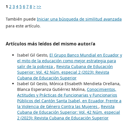
1
2
3
4
5
6
7
8
>
>>
También puede
Iniciar una búsqueda de similitud avanzada
para este artículo.
Artículos más leídos del mismo autor/a
Isabel Gil Gesto,
El Grupo Banco Mundial en Ecuador y
el mito de la educación como mejor estrategia para
salir de la pobreza
,
Revista Cubana de Educación
Superior: Vol. 42 Núm. especial 2 (2023): Revista
Cubana de Educación Superior
Isabel Gil Gesto, Mónica Elisabeth Mendieta Orellana,
Blanca Esperanza Gutiérrez Molina,
Conocimientos,
Actitudes y Prácticas de Funcionarias y Funcionarios
Públicos del Cantón Santa Isabel, en Ecuador, Frente a
la Violencia de Género Contra las Mujeres
,
Revista
Cubana de Educación Superior: Vol. 42 Núm. especial
2 (2023): Revista Cubana de Educación Superior