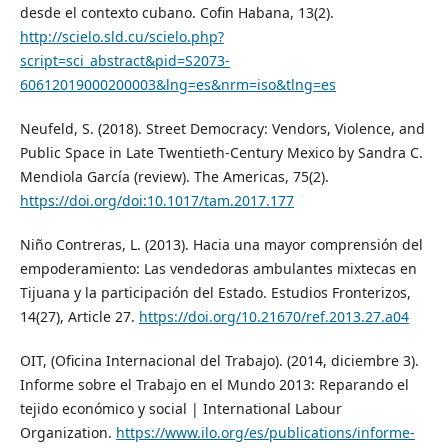
desde el contexto cubano. Cofin Habana, 13(2).
http://scielo.sld.cu/scielo.php?
script=sci_abstract&pid=S2073-
60612019000200003&lng=es&nrm=iso&tlng=es
Neufeld, S. (2018). Street Democracy: Vendors, Violence, and
Public Space in Late Twentieth-Century Mexico by Sandra C.
Mendiola García (review). The Americas, 75(2).
https://doi.org/doi:10.1017/tam.2017.177
Niño Contreras, L. (2013). Hacia una mayor comprensión del
empoderamiento: Las vendedoras ambulantes mixtecas en
Tijuana y la participación del Estado. Estudios Fronterizos,
14(27), Article 27.
https://doi.org/10.21670/ref.2013.27.a04
OIT, (Oficina Internacional del Trabajo). (2014, diciembre 3).
Informe sobre el Trabajo en el Mundo 2013: Reparando el
tejido económico y social | International Labour
Organization.
https://www.ilo.org/es/publications/informe-