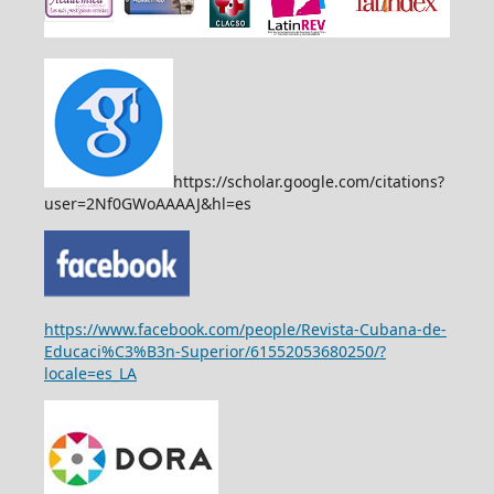
https://scholar.google.com/citations?
user=2Nf0GWoAAAAJ&hl=es
https://www.facebook.com/people/Revista-Cubana-de-
Educaci%C3%B3n-Superior/61552053680250/?
locale=es_LA