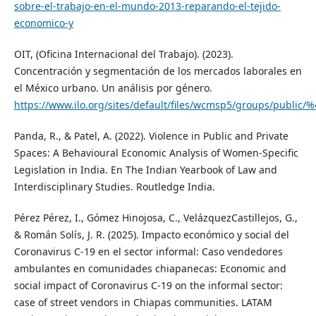
sobre-el-trabajo-en-el-mundo-2013-reparando-el-tejido-
economico-y
OIT, (Oficina Internacional del Trabajo). (2023).
Concentración y segmentación de los mercados laborales en
el México urbano. Un análisis por género.
https://www.ilo.org/sites/default/files/wcmsp5/groups/public
Panda, R., & Patel, A. (2022). Violence in Public and Private
Spaces: A Behavioural Economic Analysis of Women-Specific
Legislation in India. En The Indian Yearbook of Law and
Interdisciplinary Studies. Routledge India.
Pérez Pérez, I., Gómez Hinojosa, C., VelázquezCastillejos, G.,
& Román Solís, J. R. (2025). Impacto económico y social del
Coronavirus C-19 en el sector informal: Caso vendedores
ambulantes en comunidades chiapanecas: Economic and
social impact of Coronavirus C-19 on the informal sector:
case of street vendors in Chiapas communities. LATAM