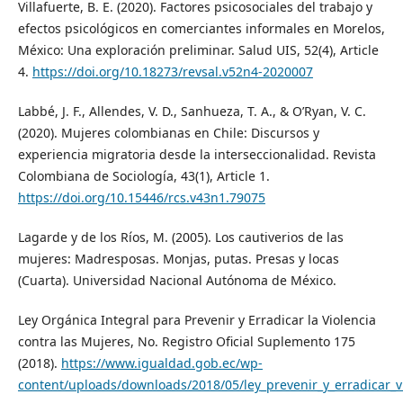
Villafuerte, B. E. (2020). Factores psicosociales del trabajo y
efectos psicológicos en comerciantes informales en Morelos,
México: Una exploración preliminar. Salud UIS, 52(4), Article
4.
https://doi.org/10.18273/revsal.v52n4-2020007
Labbé, J. F., Allendes, V. D., Sanhueza, T. A., & O’Ryan, V. C.
(2020). Mujeres colombianas en Chile: Discursos y
experiencia migratoria desde la interseccionalidad. Revista
Colombiana de Sociología, 43(1), Article 1.
https://doi.org/10.15446/rcs.v43n1.79075
Lagarde y de los Ríos, M. (2005). Los cautiverios de las
mujeres: Madresposas. Monjas, putas. Presas y locas
(Cuarta). Universidad Nacional Autónoma de México.
Ley Orgánica Integral para Prevenir y Erradicar la Violencia
contra las Mujeres, No. Registro Oficial Suplemento 175
(2018).
https://www.igualdad.gob.ec/wp-
content/uploads/downloads/2018/05/ley_prevenir_y_erradicar_v