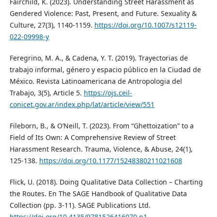
Fairchild, K. (2023). Understanding Street Harassment as
Gendered Violence: Past, Present, and Future. Sexuality &
Culture, 27(3), 1140-1159.
https://doi.org/10.1007/s12119-
022-09998-y
Feregrino, M. A., & Cadena, Y. T. (2019). Trayectorias de
trabajo informal, género y espacio público en la Ciudad de
México. Revista Latinoamericana de Antropologia del
Trabajo, 3(5), Article 5.
https://ojs.ceil-
conicet.gov.ar/index.php/lat/article/view/551
Fileborn, B., & O’Neill, T. (2023). From “Ghettoization” to a
Field of Its Own: A Comprehensive Review of Street
Harassment Research. Trauma, Violence, & Abuse, 24(1),
125-138.
https://doi.org/10.1177/15248380211021608
Flick, U. (2018). Doing Qualitative Data Collection – Charting
the Routes. En The SAGE Handbook of Qualitative Data
Collection (pp. 3-11). SAGE Publications Ltd.
https://doi.org/10.4135/9781526416070.n1