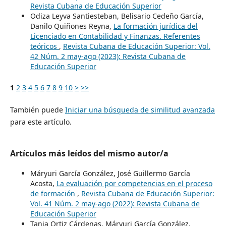
Revista Cubana de Educación Superior
Odiza Leyva Santiesteban, Belisario Cedeño García,
Danilo Quiñones Reyna,
La formación jurídica del
Licenciado en Contabilidad y Finanzas. Referentes
teóricos
,
Revista Cubana de Educación Superior: Vol.
42 Núm. 2 may-ago (2023): Revista Cubana de
Educación Superior
1
2
3
4
5
6
7
8
9
10
>
>>
También puede
Iniciar una búsqueda de similitud avanzada
para este artículo.
Artículos más leídos del mismo autor/a
Máryuri García González, José Guillermo García
Acosta,
La evaluación por competencias en el proceso
de formación
,
Revista Cubana de Educación Superior:
Vol. 41 Núm. 2 may-ago (2022): Revista Cubana de
Educación Superior
Tania Ortiz Cárdenas, Máryuri García González,