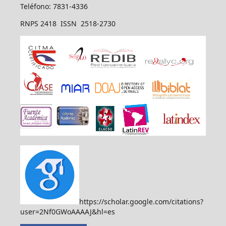
Teléfono: 7831-4336
RNPS 2418 ISSN 2518-2730
https://scholar.google.com/citations?
user=2Nf0GWoAAAAJ&hl=es