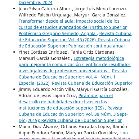
Diciembre, 2024
Juan Silvio Cabrera Albert, Jorge Luís Mena Lorenzo,
Wilfredo Falcón Urquiaga, Maryuri García González,
Transformar desde el aula: impacto social de los
cursos de estudios avanzados del Instituto Superior
Politécnico Gregório Semedo, Angola
,
Revista Cubana
de Educación Superior: Vol. 45 (2026): Revista Cubana
de Educación Superior: Publicación continua anual
Yinet Cortizas Enríquez , Tania Ortiz Cárdenas,
Maryuri García González ,
Estrategia metodológica
para mejorar la comunicación científica de resultados
investigativos de profesores universitarios.
,
Revista
Cubana de Educación Superior: Vol. 41 Núm. 1
Especial (2022): Revista Cubana de Educación Superior
Jimmy Eduardo Ascón Villa, Máryuri García González,
Adrián de Jesús Lajara Cruz,
Pirámide para el
desarrollo de habilidades directivas en las
instituciones de educación superior (IES)
,
Revista
Cubana de Educación Superior: Vol. 38 Núm. 3 Sept-
Dic (2019): Revista Cubana de Educación Superior
Mailin Díaz Álvarez, Orlianis Farradas López, Ramón
Alipio Fundora Simón, Maryuri García González,
Una
aproximación a la evolución del trabajo metodológico