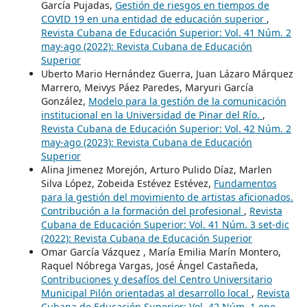
García Pujadas,
Gestión de riesgos en tiempos de
COVID 19 en una entidad de educación superior
,
Revista Cubana de Educación Superior: Vol. 41 Núm. 2
may-ago (2022): Revista Cubana de Educación
Superior
Uberto Mario Hernández Guerra, Juan Lázaro Márquez
Marrero, Meivys Páez Paredes, Maryuri García
González,
Modelo para la gestión de la comunicación
institucional en la Universidad de Pinar del Río.
,
Revista Cubana de Educación Superior: Vol. 42 Núm. 2
may-ago (2023): Revista Cubana de Educación
Superior
Alina Jimenez Morejón, Arturo Pulido Díaz, Marlen
Silva López, Zobeida Estévez Estévez,
Fundamentos
para la gestión del movimiento de artistas aficionados.
Contribución a la formación del profesional
,
Revista
Cubana de Educación Superior: Vol. 41 Núm. 3 set-dic
(2022): Revista Cubana de Educación Superior
Omar García Vázquez , María Emilia Marín Montero,
Raquel Nóbrega Vargas, José Ángel Castañeda,
Contribuciones y desafíos del Centro Universitario
Municipal Pilón orientadas al desarrollo local
,
Revista
Cubana de Educación Superior: Vol. 42 Núm. 1 ene-