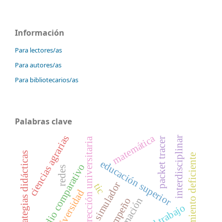
Información
Para lectores/as
Para autores/as
Para bibliotecarios/as
Palabras clave
matemática
ciencias agrarias
interdisciplinar
packet tracer
dirección universitaria
estrategias didácticas
rendimiento deficiente
educación superior
estudio comparativo
redes
simulador
tic
universidad
formación
desempeño