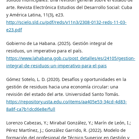
arte. Revista Electrónica Estudios del Desarrollo Social: Cuba
y América Latina, 11(3), e23.
http://scielo.sld.cu/pdf/reds/v11n3/2308-0132-reds-11-03-
e23.pdf
Gobierno de La Habana. (2025). Gestión integral de
residuos, un imperativo para el país.
https://www.lahabana.gob.cu/post_detalles/es/24105/gestion-
integral-de-residuos-un-imperativo-para-el-pais
Gómez Sotelo, L. D. (2020). Desafíos y oportunidades en la
gestión de residuos hacia una economía circular: una
revisión del estado del arte. Universidad Santo Tomás.
https://repository.usta.edu.co/items/aa405e53-34cd-4d83-
8a8f-ca7b1dcd6e8e/full
Lorenzo Cabezas, Y.; Mirabal González, Y.; Marín de León, I.;
Pérez Martínez, J.; González Garrido, R. (2022). Modelo de
formación del profesional de Técnico Superior en Gestión y