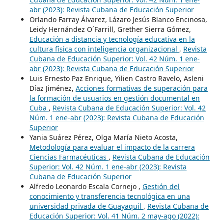
abr (2023): Revista Cubana de Educación Superior
Orlando Farray Álvarez, Lázaro Jesús Blanco Encinosa,
Leidy Hernández O´Farrill, Grether Sierra Gómez,
Educación a distancia y tecnología educativa en la
cultura física con inteligencia organizacional
,
Revista
Cubana de Educación Superior: Vol. 42 Núm. 1 ene-
abr (2023): Revista Cubana de Educación Superior
Luis Ernesto Paz Enrique, Yilien Castro Ravelo, Asleni
Díaz Jiménez,
Acciones formativas de superación para
la formación de usuarios en gestión documental en
Cuba
,
Revista Cubana de Educación Superior: Vol. 42
Núm. 1 ene-abr (2023): Revista Cubana de Educación
Superior
Yania Suárez Pérez, Olga María Nieto Acosta,
Metodología para evaluar el impacto de la carrera
Ciencias Farmacéuticas
,
Revista Cubana de Educación
Superior: Vol. 42 Núm. 1 ene-abr (2023): Revista
Cubana de Educación Superior
Alfredo Leonardo Escala Cornejo ,
Gestión del
conocimiento y transferencia tecnológica en una
universidad privada de Guayaquil
,
Revista Cubana de
Educación Superior: Vol. 41 Núm. 2 may-ago (2022):