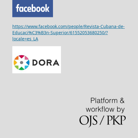
https://www.facebook.com/people/Revista-Cubana-de-
Educaci%C3%B3n-Superior/61552053680250/?
locale=es_LA