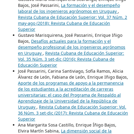
Bajos, José Passarini,
La formación y el desempeño
laboral de los ingenieros agrónomos en Uruguay
,
Revista Cubana de Educación Superior: Vol. 37 Núm. 2
may-ago (2018): Revista Cubana de Educación
Superior
Gustavo Marisquirena, José Passarini, Enrique Iñigo
Bajos,
Desafíos actuales para la formación y el
desempeño profesional de los ingenieros agrónomos
en Uruguay
,
Revista Cubana de Educación Superior:
Vol. 35 Núm. 3 set-dic (2016): Revista Cubana de
Educación Superior
José Passarini, Carina Santiviago, Sofía Ramos, Alicia
Álvarez de León, Fabiana de León, Enrique Iñigo Bajos,
Aporte de los programas de apoyo a la permanencia
de los estudiantes a la acreditación de carreras
universitarias: el caso del Programa de Respaldo al
Aprendizaje de la Universidad de la República de
Uruguay
,
Revista Cubana de Educación Superior: Vol.
36 Núm. 3 set-dic (2017): Revista Cubana de Educación
Superior
Ana Margarita Sosa Castillo, Enrique Íñigo Bajos,
Elvira Martín Sabina,
La dimensión social de la