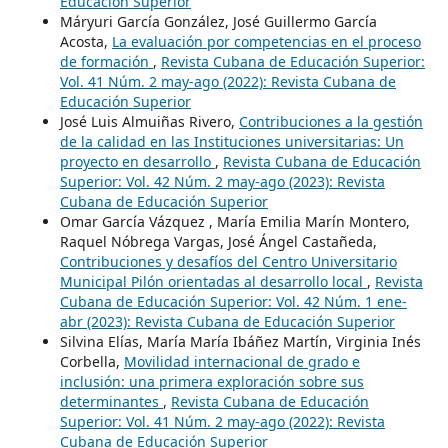
Educación Superior
Máryuri García González, José Guillermo García
Acosta,
La evaluación por competencias en el proceso
de formación
,
Revista Cubana de Educación Superior:
Vol. 41 Núm. 2 may-ago (2022): Revista Cubana de
Educación Superior
José Luis Almuiñas Rivero,
Contribuciones a la gestión
de la calidad en las Instituciones universitarias: Un
proyecto en desarrollo
,
Revista Cubana de Educación
Superior: Vol. 42 Núm. 2 may-ago (2023): Revista
Cubana de Educación Superior
Omar García Vázquez , María Emilia Marín Montero,
Raquel Nóbrega Vargas, José Ángel Castañeda,
Contribuciones y desafíos del Centro Universitario
Municipal Pilón orientadas al desarrollo local
,
Revista
Cubana de Educación Superior: Vol. 42 Núm. 1 ene-
abr (2023): Revista Cubana de Educación Superior
Silvina Elías, María María Ibáñez Martín, Virginia Inés
Corbella,
Movilidad internacional de grado e
inclusión: una primera exploración sobre sus
determinantes
,
Revista Cubana de Educación
Superior: Vol. 41 Núm. 2 may-ago (2022): Revista
Cubana de Educación Superior