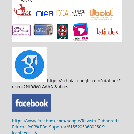
https://scholar.google.com/citations?
user=2Nf0GWoAAAAJ&hl=es
https://www.facebook.com/people/Revista-Cubana-de-
Educaci%C3%B3n-Superior/61552053680250/?
locale=es_LA