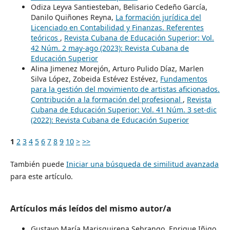
Odiza Leyva Santiesteban, Belisario Cedeño García,
Danilo Quiñones Reyna,
La formación jurídica del
Licenciado en Contabilidad y Finanzas. Referentes
teóricos
,
Revista Cubana de Educación Superior: Vol.
42 Núm. 2 may-ago (2023): Revista Cubana de
Educación Superior
Alina Jimenez Morejón, Arturo Pulido Díaz, Marlen
Silva López, Zobeida Estévez Estévez,
Fundamentos
para la gestión del movimiento de artistas aficionados.
Contribución a la formación del profesional
,
Revista
Cubana de Educación Superior: Vol. 41 Núm. 3 set-dic
(2022): Revista Cubana de Educación Superior
1
2
3
4
5
6
7
8
9
10
>
>>
También puede
Iniciar una búsqueda de similitud avanzada
para este artículo.
Artículos más leídos del mismo autor/a
Gustavo María Marisquirena Sebrango, Enrique Iñigo