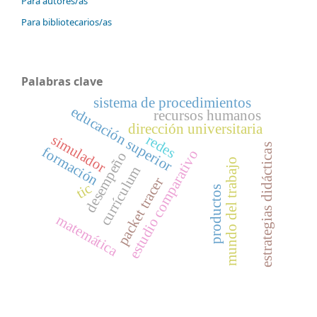
Para autores/as
Para bibliotecarios/as
Palabras clave
sistema de procedimientos
educación superior
recursos humanos
dirección universitaria
redes
simulador
estrategias didácticas
formación
estudio comparativo
desempeño
mundo del trabajo
currículum
packet tracer
tic
productos
matemática