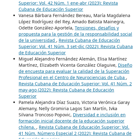
Superior: Vol. 42 Núm. 1 ene-abr (2023): Revista
Cubana de Educación Superior
Vanesa Bárbara Fernández Bereau, María Magdalena
López Rodríguez del Rey, Amado Batista Mainegra,
Odette González-Aportela,
Tensiones, desafíos y
propuesta para la gestión de la responsabilidad social
de la universidad
,
Revista Cubana de Educación
Superior: Vol. 41 Núm. 3 set-dic (2022): Revista Cubana
de Educación Superior
Miguel Alejandro Fernández Alemán, Elisa Martínez
Martínez, Elizabeth Vicenta González Olaguive,
Diseño
de encuesta para evaluar la calidad de la Superación
Profesional en el Centro de Neurociencias de Cuba
,
Revista Cubana de Educación Superior: Vol. 41 Núm. 2
may-ago (2022): Revista Cubana de Educación
Superior
Pamela Alejandra Díaz Suazo, Victoria Verónica Garay
Alemany, Nelly Gromiria Lagos San Martín, Ivka
Silvana Troncoso Popovic,
Diversidad e inclusión en
formación inicial docente de la educación superior
chilena.
,
Revista Cubana de Educación Superior: Vol.
41 Núm. Número Especial 2 (2022): Revista Cubana de