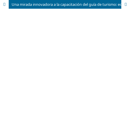
Una mirada innovadora a la capacitación del guía de turismo: educación patrimonial con enfoque empresarial