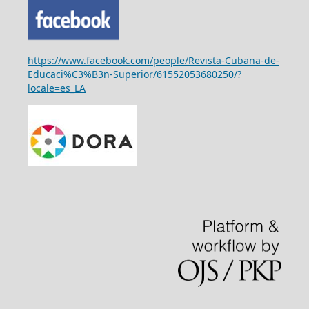
https://www.facebook.com/people/Revista-Cubana-de-
Educaci%C3%B3n-Superior/61552053680250/?
locale=es_LA