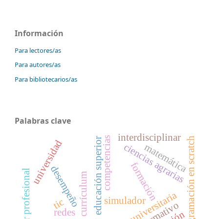
Información
Para lectores/as
Para autores/as
Para bibliotecarios/as
Palabras clave
interdisciplinar
competencias
programación en scratch
educación superior
universidad
ciencias agrarias
matemática
formación
desempeño
máster profesional
currículum
dirección universitaria
simulador
tic
redes