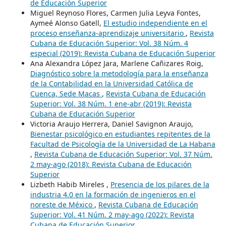
de Educación Superior
Miguel Reynoso Flores, Carmen Julia Leyva Fontes,
Aymeé Alonso Gatell,
El estudio independiente en el
proceso enseñanza-aprendizaje universitario
,
Revista
Cubana de Educación Superior: Vol. 38 Núm. 4
especial (2019): Revista Cubana de Educación Superior
Ana Alexandra López Jara, Marlene Cañizares Roig,
Diagnóstico sobre la metodología para la enseñanza
de la Contabilidad en la Universidad Católica de
Cuenca, Sede Macas
,
Revista Cubana de Educación
Superior: Vol. 38 Núm. 1 ene-abr (2019): Revista
Cubana de Educación Superior
Victoria Araujo Herrera, Daniel Savignon Araujo,
Bienestar psicológico en estudiantes repitentes de la
Facultad de Psicología de la Universidad de La Habana
,
Revista Cubana de Educación Superior: Vol. 37 Núm.
2 may-ago (2018): Revista Cubana de Educación
Superior
Lizbeth Habib Mireles ,
Presencia de los pilares de la
industria 4.0 en la formación de ingenieros en el
noreste de México
,
Revista Cubana de Educación
Superior: Vol. 41 Núm. 2 may-ago (2022): Revista
Cubana de Educación Superior