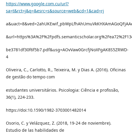
https://www.google.com.cu/url?
sa=t&rct=j&q=&esrc=s&source=web&cd=1&cad=rj
a&uact=8&ved=2ahUKEwif_pbWpLfhAhUmuVkKHXAmAGoQFjAA
&url=https%3A%2F%2Fpdfs.semanticscholar.org%2Fea72%2F13
be3781df30f6f5b7.pdf&usg=AOvVaw0GrcfjNoXFgAK8S5ZRWD-
4
Oliveira, C., Carlotto, R., Teixeira, M. y Dias A. (2016). Oficinas
de gestão do tempo com
estudantes universitários. Psicologia: Ciência e profissão,
36(1), 224-233.
https://doi:10.1590/1982-3703001482014
Osorio, C. y Velázquez, Z. (2018, 19-24 de noviembre).
Estudio de las habilidades de