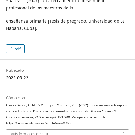
Suárez, L. (2007). Un acercamiento al desempeño
profesional de los maestros de la
enseñanza primaria [Tesis de pregrado. Universidad de La
Habana, Cuba].
pdf
Publicado
2022-05-22
Cómo citar
Osorio García, C. M., & Velázquez Martínez, Z. L. (2022). La organización temporal
en estudiantes de Psicología: una mirada a su desarrollo.
Revista Cubana De
Educación Superior
,
41
(2 may-ago), 183–200. Recuperado a partir de
https://revistas.uh.cu/rces/article/view/1185
Más formatos de cita