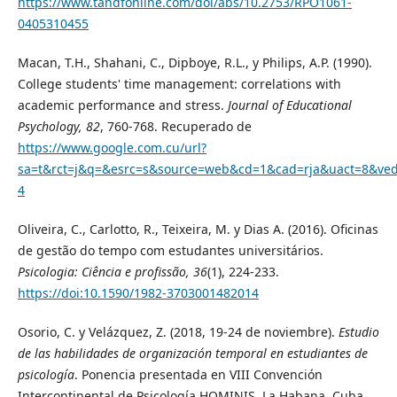
https://www.tandfonline.com/doi/abs/10.2753/RPO1061-
0405310455
Macan, T.H., Shahani, C., Dipboye, R.L., y Philips, A.P. (1990).
College students' time management: correlations with
academic performance and stress.
Journal of Educational
Psychology, 82
, 760-768. Recuperado de
https://www.google.com.cu/url?
sa=t&rct=j&q=&esrc=s&source=web&cd=1&cad=rja&uact=8&v
4
Oliveira, C., Carlotto, R., Teixeira, M. y Dias A. (2016). Oficinas
de gestão do tempo com estudantes universitários.
Psicologia: Ciência e profissão, 36
(1), 224-233.
https://doi:10.1590/1982-3703001482014
Osorio, C. y Velázquez, Z. (2018, 19-24 de noviembre).
Estudio
de las habilidades de organización temporal en estudiantes de
psicología
. Ponencia presentada en VIII Convención
Intercontinental de Psicología HOMINIS, La Habana, Cuba.