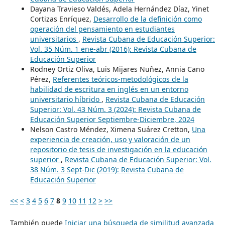
Dayana Travieso Valdés, Adela Hernández Díaz, Yinet
Cortizas Enríquez,
Desarrollo de la definición como
operación del pensamiento en estudiantes
universitarios
,
Revista Cubana de Educación Superior:
Vol. 35 Núm. 1 ene-abr (2016): Revista Cubana de
Educación Superior
Rodney Ortiz Oliva, Luis Mijares Nuñez, Annia Cano
Pérez,
Referentes teóricos-metodológicos de la
habilidad de escritura en inglés en un entorno
universitario híbrido
,
Revista Cubana de Educación
Superior: Vol. 43 Núm. 3 (2024): Revista Cubana de
Educación Superior Septiembre-Diciembre, 2024
Nelson Castro Méndez, Ximena Suárez Cretton,
Una
experiencia de creación, uso y valoración de un
repositorio de tesis de investigación en la educación
superior
,
Revista Cubana de Educación Superior: Vol.
38 Núm. 3 Sept-Dic (2019): Revista Cubana de
Educación Superior
<<
<
3
4
5
6
7
8
9
10
11
12
>
>>
También puede
Iniciar una búsqueda de similitud avanzada