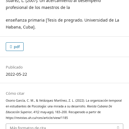
Suárez, L. (2007). Un acercamiento al desempeño
profesional de los maestros de la
enseñanza primaria [Tesis de pregrado. Universidad de La
Habana, Cuba].
pdf
Publicado
2022-05-22
Cómo citar
Osorio García, C. M., & Velázquez Martínez, Z. L. (2022). La organización temporal
en estudiantes de Psicología: una mirada a su desarrollo.
Revista Cubana De
Educación Superior
,
41
(2 may-ago), 183–200. Recuperado a partir de
https://revistas.uh.cu/rces/article/view/1185
Más formatos de cita