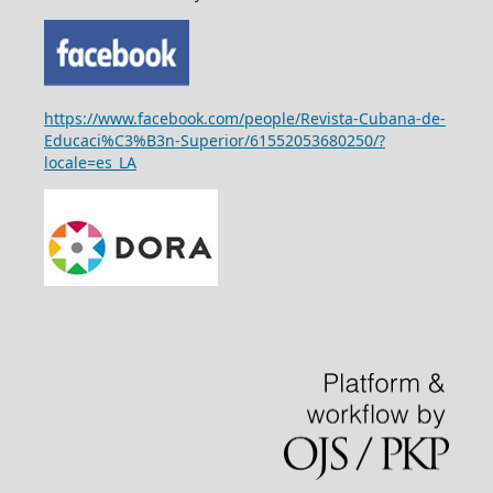
https://www.facebook.com/people/Revista-Cubana-de-
Educaci%C3%B3n-Superior/61552053680250/?
locale=es_LA