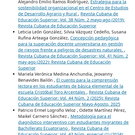
Alejandro Emilio Ramos Rodríguez,
Estrategia para la
sostenibilidad organizacional en el Centro de Estudios
de Desarrollo Agrario y Rural
,
Revista Cubana de
Educación Superior: Vol. 38 Núm. 2 mayo-ago (2019):
Revista Cubana de Educación Superior
Leticia León González, Silvia Vázquez Cedeño, Susana
Rufina Arteaga González,
Concepción pedagógica
para la superación docente universitaria en gestión
de riesgos frente a peligros de desastres naturales.
,
Revista Cubana de Educación Superior: Vol. 41 Núm. 2
may-ago (2022): Revista Cubana de Educación
Superior
Mariela Verónica Medina Anchundia, Jeovanny
Benavides Bailón ,
El cuento para la comprensión
lectora en los estudiantes de básica elemental de la
escuela Cristóbal Toro Arcentales
,
Revista Cubana de
Educación Superior: Vol. 44 Núm. 2 (2025): Revista
Cubana de Educación Superior Mayo-Agosto, 2025
Patricio Ermel Logroño Veloz , Odette Martínez Pérez,
Maikel Carnero Sánchez ,
Metodología para el
diagnóstico interventivo con estudiantes migrantes de
Bachillerato Ecuatoriano
,
Revista Cubana de
Educación Superior: Vol. 43 Núm. especial (1) (2024):