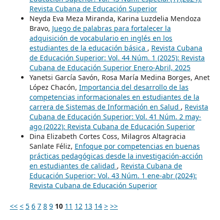
Revista Cubana de Educación Superior
Neyda Eva Meza Miranda, Karina Luzdelia Mendoza
Bravo,
Juego de palabras para fortalecer la
adquisición de vocabulario en inglés en los
estudiantes de la educación básica
,
Revista Cubana
de Educación Superior: Vol. 44 Núm. 1 (2025): Revista
Cubana de Educación Superior Enero-Abril, 2025
Yanetsi García Savón, Rosa María Medina Borges, Anet
López Chacón,
Importancia del desarrollo de las
competencias informacionales en estudiantes de la
carrera de Sistemas de Información en Salud
,
Revista
Cubana de Educación Superior: Vol. 41 Núm. 2 may-
ago (2022): Revista Cubana de Educación Superior
Dina Elizabeth Cortes Coss, Milagros Altagracia
Sanlate Féliz,
Enfoque por competencias en buenas
prácticas pedagógicas desde la investigación-acción
en estudiantes de calidad
,
Revista Cubana de
Educación Superior: Vol. 43 Núm. 1 ene-abr (2024):
Revista Cubana de Educación Superior
<<
<
5
6
7
8
9
10
11
12
13
14
>
>>