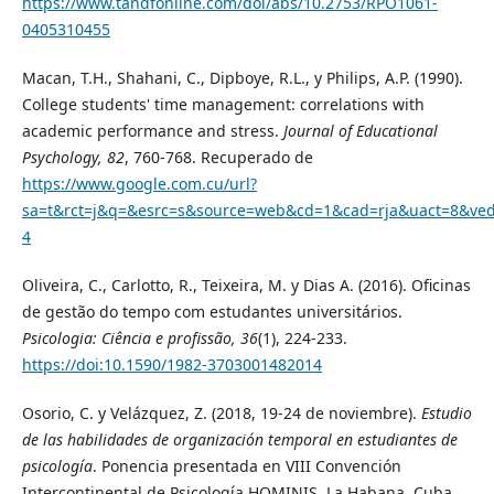
https://www.tandfonline.com/doi/abs/10.2753/RPO1061-
0405310455
Macan, T.H., Shahani, C., Dipboye, R.L., y Philips, A.P. (1990).
College students' time management: correlations with
academic performance and stress.
Journal of Educational
Psychology, 82
, 760-768. Recuperado de
https://www.google.com.cu/url?
sa=t&rct=j&q=&esrc=s&source=web&cd=1&cad=rja&uact=8&v
4
Oliveira, C., Carlotto, R., Teixeira, M. y Dias A. (2016). Oficinas
de gestão do tempo com estudantes universitários.
Psicologia: Ciência e profissão, 36
(1), 224-233.
https://doi:10.1590/1982-3703001482014
Osorio, C. y Velázquez, Z. (2018, 19-24 de noviembre).
Estudio
de las habilidades de organización temporal en estudiantes de
psicología
. Ponencia presentada en VIII Convención
Intercontinental de Psicología HOMINIS, La Habana, Cuba.