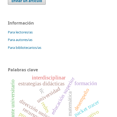
Enviar un artículo
Información
Para lectores/as
Para autores/as
Para bibliotecarios/as
Palabras clave
interdisciplinar
educación superior
estudiante universitario
formación
estrategias didácticas
universidad
tic
desempeño
matemática
dirección universitaria
packet tracer
redes