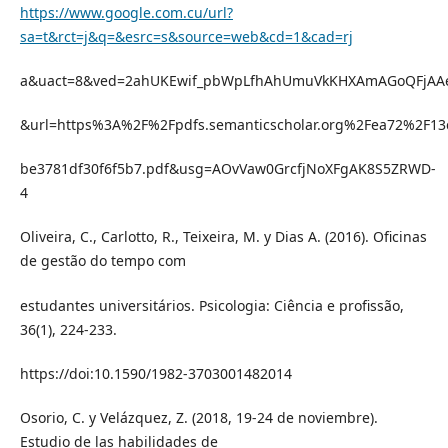
https://www.google.com.cu/url?
sa=t&rct=j&q=&esrc=s&source=web&cd=1&cad=rj
a&uact=8&ved=2ahUKEwif_pbWpLfhAhUmuVkKHXAmAGoQFjAA
&url=https%3A%2F%2Fpdfs.semanticscholar.org%2Fea72%2F13
be3781df30f6f5b7.pdf&usg=AOvVaw0GrcfjNoXFgAK8S5ZRWD-
4
Oliveira, C., Carlotto, R., Teixeira, M. y Dias A. (2016). Oficinas
de gestão do tempo com
estudantes universitários. Psicologia: Ciência e profissão,
36(1), 224-233.
https://doi:10.1590/1982-3703001482014
Osorio, C. y Velázquez, Z. (2018, 19-24 de noviembre).
Estudio de las habilidades de