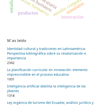
recursos humanos
estudio comparativo
proceso formativo
simulador
productos
innovación
M´as leído
Identidad cultural y tradiciones en Latinoamérica:
Perspectiva bibliográfica sobre su revalorización e
importancia
2342
La planificación curricular en innovación: elemento
imprescindible en el proceso educativo
1931
Inteligencia artificial debilita la inteligencia de los
jóvenes
1318
Ley orgánica de turismo del Ecuador, análisis jurídico y