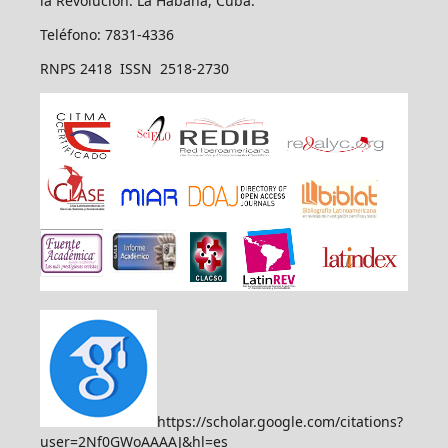
la Revolución. La Habana, Cuba.
Teléfono: 7831-4336
RNPS 2418 ISSN 2518-2730
https://scholar.google.com/citations?
user=2Nf0GWoAAAAJ&hl=es