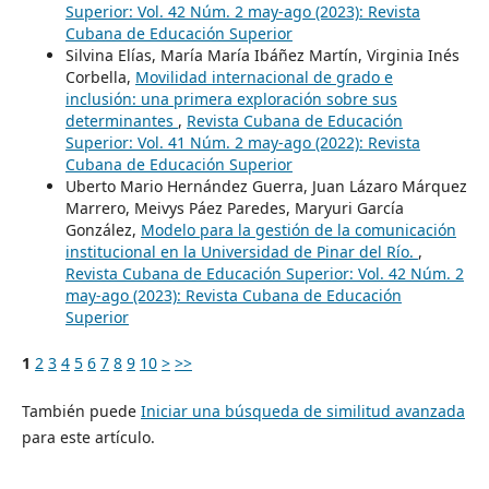
Superior: Vol. 42 Núm. 2 may-ago (2023): Revista
Cubana de Educación Superior
Silvina Elías, María María Ibáñez Martín, Virginia Inés
Corbella,
Movilidad internacional de grado e
inclusión: una primera exploración sobre sus
determinantes
,
Revista Cubana de Educación
Superior: Vol. 41 Núm. 2 may-ago (2022): Revista
Cubana de Educación Superior
Uberto Mario Hernández Guerra, Juan Lázaro Márquez
Marrero, Meivys Páez Paredes, Maryuri García
González,
Modelo para la gestión de la comunicación
institucional en la Universidad de Pinar del Río.
,
Revista Cubana de Educación Superior: Vol. 42 Núm. 2
may-ago (2023): Revista Cubana de Educación
Superior
1
2
3
4
5
6
7
8
9
10
>
>>
También puede
Iniciar una búsqueda de similitud avanzada
para este artículo.