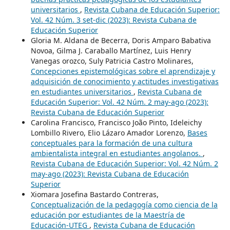
universitarios
,
Revista Cubana de Educación Superior:
Vol. 42 Núm. 3 set-dic (2023): Revista Cubana de
Educación Superior
Gloria M. Aldana de Becerra, Doris Amparo Babativa
Novoa, Gilma J. Caraballo Martínez, Luis Henry
Vanegas orozco, Suly Patricia Castro Molinares,
Concepciones epistemológicas sobre el aprendizaje y
adquisición de conocimiento y actitudes investigativas
en estudiantes universitarios
,
Revista Cubana de
Educación Superior: Vol. 42 Núm. 2 may-ago (2023):
Revista Cubana de Educación Superior
Carolina Francisco, Francisco João Pinto, Ideleichy
Lombillo Rivero, Elio Lázaro Amador Lorenzo,
Bases
conceptuales para la formación de una cultura
ambientalista integral en estudiantes angolanos.
,
Revista Cubana de Educación Superior: Vol. 42 Núm. 2
may-ago (2023): Revista Cubana de Educación
Superior
Xiomara Josefina Bastardo Contreras,
Conceptualización de la pedagogía como ciencia de la
educación por estudiantes de la Maestría de
Educación-UTEG
,
Revista Cubana de Educación