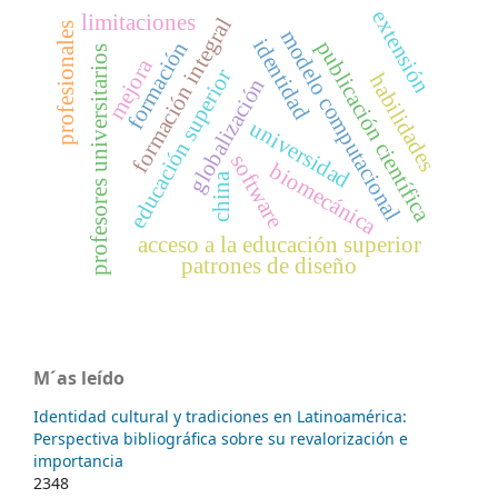
extensión
limitaciones
formación integral
profesionales
modelo computacional
identidad
publicación científica
formación
profesores universitarios
mejora
educación superior
habilidades
globalización
universidad
software
biomecánica
china
acceso a la educación superior
patrones de diseño
M´as leído
Identidad cultural y tradiciones en Latinoamérica:
Perspectiva bibliográfica sobre su revalorización e
importancia
2348