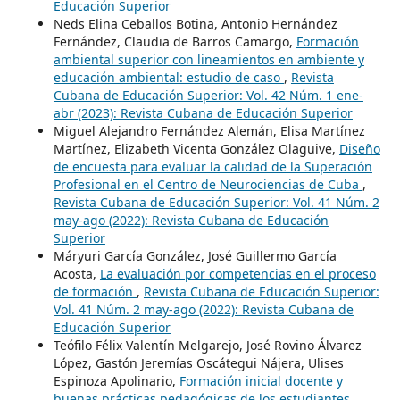
Educación Superior
Neds Elina Ceballos Botina, Antonio Hernández
Fernández, Claudia de Barros Camargo,
Formación
ambiental superior con lineamientos en ambiente y
educación ambiental: estudio de caso
,
Revista
Cubana de Educación Superior: Vol. 42 Núm. 1 ene-
abr (2023): Revista Cubana de Educación Superior
Miguel Alejandro Fernández Alemán, Elisa Martínez
Martínez, Elizabeth Vicenta González Olaguive,
Diseño
de encuesta para evaluar la calidad de la Superación
Profesional en el Centro de Neurociencias de Cuba
,
Revista Cubana de Educación Superior: Vol. 41 Núm. 2
may-ago (2022): Revista Cubana de Educación
Superior
Máryuri García González, José Guillermo García
Acosta,
La evaluación por competencias en el proceso
de formación
,
Revista Cubana de Educación Superior:
Vol. 41 Núm. 2 may-ago (2022): Revista Cubana de
Educación Superior
Teófilo Félix Valentín Melgarejo, José Rovino Álvarez
López, Gastón Jeremías Oscátegui Nájera, Ulises
Espinoza Apolinario,
Formación inicial docente y
buenas prácticas pedagógicas de los estudiantes