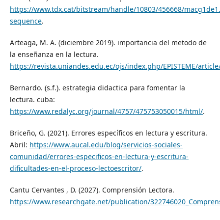
https://www.tdx.cat/bitstream/handle/10803/456668/macg1de1
sequence
.
Arteaga, M. A. (diciembre 2019). importancia del metodo de
la enseñanza en la lectura.
https://revista.uniandes.edu.ec/ojs/index.php/EPISTEME/article
Bernardo. (s.f.). estrategia didactica para fomentar la
lectura. cuba:
https://www.redalyc.org/journal/4757/475753050015/html/
.
Briceño, G. (2021). Errores específicos en lectura y escritura.
Abril:
https://www.aucal.edu/blog/servicios-sociales-
comunidad/errores-especificos-en-lectura-y-escritura-
dificultades-en-el-proceso-lectoescritor/
.
Cantu Cervantes , D. (2027). Comprensión Lectora.
https://www.researchgate.net/publication/322746020_Compren