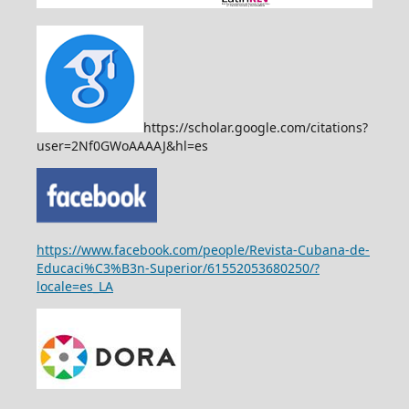
https://scholar.google.com/citations?
user=2Nf0GWoAAAAJ&hl=es
https://www.facebook.com/people/Revista-Cubana-de-
Educaci%C3%B3n-Superior/61552053680250/?
locale=es_LA