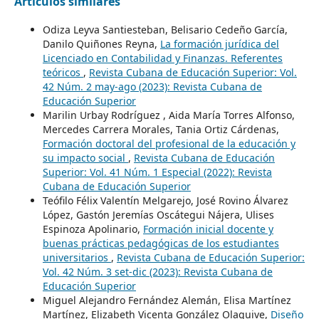
Artículos similares
Odiza Leyva Santiesteban, Belisario Cedeño García,
Danilo Quiñones Reyna,
La formación jurídica del
Licenciado en Contabilidad y Finanzas. Referentes
teóricos
,
Revista Cubana de Educación Superior: Vol.
42 Núm. 2 may-ago (2023): Revista Cubana de
Educación Superior
Marilin Urbay Rodríguez , Aida María Torres Alfonso,
Mercedes Carrera Morales, Tania Ortiz Cárdenas,
Formación doctoral del profesional de la educación y
su impacto social
,
Revista Cubana de Educación
Superior: Vol. 41 Núm. 1 Especial (2022): Revista
Cubana de Educación Superior
Teófilo Félix Valentín Melgarejo, José Rovino Álvarez
López, Gastón Jeremías Oscátegui Nájera, Ulises
Espinoza Apolinario,
Formación inicial docente y
buenas prácticas pedagógicas de los estudiantes
universitarios
,
Revista Cubana de Educación Superior:
Vol. 42 Núm. 3 set-dic (2023): Revista Cubana de
Educación Superior
Miguel Alejandro Fernández Alemán, Elisa Martínez
Martínez, Elizabeth Vicenta González Olaguive,
Diseño