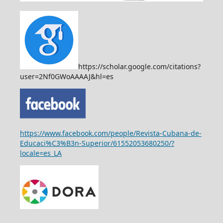
https://scholar.google.com/citations?
user=2Nf0GWoAAAAJ&hl=es
https://www.facebook.com/people/Revista-Cubana-de-
Educaci%C3%B3n-Superior/61552053680250/?
locale=es_LA