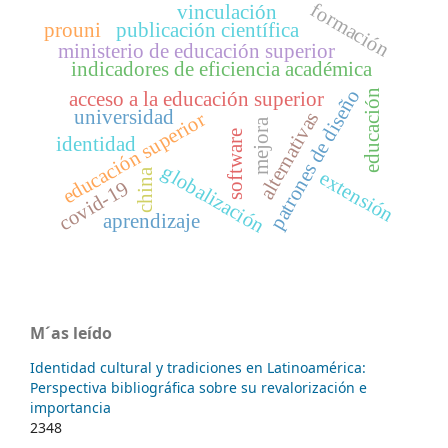
formación
vinculación
prouni
publicación científica
ministerio de educación superior
indicadores de eficiencia académica
patrones de diseño
educación
acceso a la educación superior
universidad
alternativas
educación superior
mejora
software
identidad
globalización
china
extensión
covid-19
aprendizaje
M´as leído
Identidad cultural y tradiciones en Latinoamérica:
Perspectiva bibliográfica sobre su revalorización e
importancia
2348