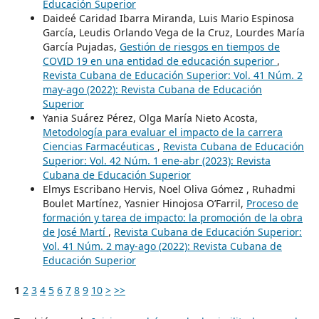
Educación Superior
Daideé Caridad Ibarra Miranda, Luis Mario Espinosa
García, Leudis Orlando Vega de la Cruz, Lourdes María
García Pujadas,
Gestión de riesgos en tiempos de
COVID 19 en una entidad de educación superior
,
Revista Cubana de Educación Superior: Vol. 41 Núm. 2
may-ago (2022): Revista Cubana de Educación
Superior
Yania Suárez Pérez, Olga María Nieto Acosta,
Metodología para evaluar el impacto de la carrera
Ciencias Farmacéuticas
,
Revista Cubana de Educación
Superior: Vol. 42 Núm. 1 ene-abr (2023): Revista
Cubana de Educación Superior
Elmys Escribano Hervis, Noel Oliva Gómez , Ruhadmi
Boulet Martínez, Yasnier Hinojosa O’Farril,
Proceso de
formación y tarea de impacto: la promoción de la obra
de José Martí
,
Revista Cubana de Educación Superior:
Vol. 41 Núm. 2 may-ago (2022): Revista Cubana de
Educación Superior
1
2
3
4
5
6
7
8
9
10
>
>>