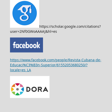
https://scholar.google.com/citations?
user=2Nf0GWoAAAAJ&hl=es
https://www.facebook.com/people/Revista-Cubana-de-
Educaci%C3%B3n-Superior/61552053680250/?
locale=es_LA