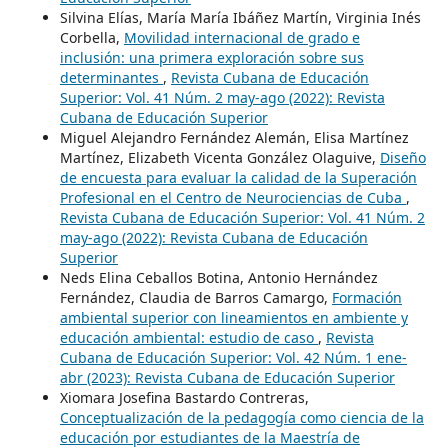
Silvina Elías, María María Ibáñez Martín, Virginia Inés
Corbella,
Movilidad internacional de grado e
inclusión: una primera exploración sobre sus
determinantes
,
Revista Cubana de Educación
Superior: Vol. 41 Núm. 2 may-ago (2022): Revista
Cubana de Educación Superior
Miguel Alejandro Fernández Alemán, Elisa Martínez
Martínez, Elizabeth Vicenta González Olaguive,
Diseño
de encuesta para evaluar la calidad de la Superación
Profesional en el Centro de Neurociencias de Cuba
,
Revista Cubana de Educación Superior: Vol. 41 Núm. 2
may-ago (2022): Revista Cubana de Educación
Superior
Neds Elina Ceballos Botina, Antonio Hernández
Fernández, Claudia de Barros Camargo,
Formación
ambiental superior con lineamientos en ambiente y
educación ambiental: estudio de caso
,
Revista
Cubana de Educación Superior: Vol. 42 Núm. 1 ene-
abr (2023): Revista Cubana de Educación Superior
Xiomara Josefina Bastardo Contreras,
Conceptualización de la pedagogía como ciencia de la
educación por estudiantes de la Maestría de