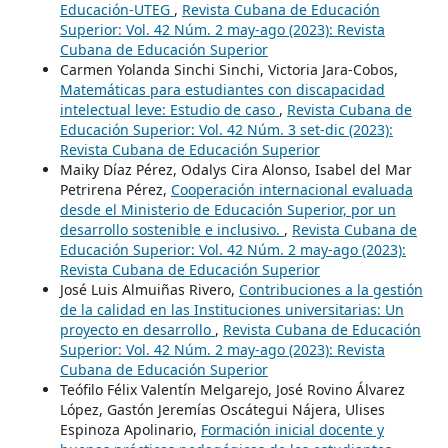
Educación-UTEG
,
Revista Cubana de Educación
Superior: Vol. 42 Núm. 2 may-ago (2023): Revista
Cubana de Educación Superior
Carmen Yolanda Sinchi Sinchi, Victoria Jara-Cobos,
Matemáticas para estudiantes con discapacidad
intelectual leve: Estudio de caso
,
Revista Cubana de
Educación Superior: Vol. 42 Núm. 3 set-dic (2023):
Revista Cubana de Educación Superior
Maiky Díaz Pérez, Odalys Cira Alonso, Isabel del Mar
Petrirena Pérez,
Cooperación internacional evaluada
desde el Ministerio de Educación Superior, por un
desarrollo sostenible e inclusivo.
,
Revista Cubana de
Educación Superior: Vol. 42 Núm. 2 may-ago (2023):
Revista Cubana de Educación Superior
José Luis Almuiñas Rivero,
Contribuciones a la gestión
de la calidad en las Instituciones universitarias: Un
proyecto en desarrollo
,
Revista Cubana de Educación
Superior: Vol. 42 Núm. 2 may-ago (2023): Revista
Cubana de Educación Superior
Teófilo Félix Valentín Melgarejo, José Rovino Álvarez
López, Gastón Jeremías Oscátegui Nájera, Ulises
Espinoza Apolinario,
Formación inicial docente y