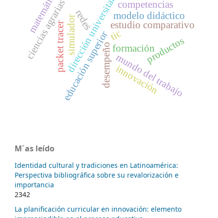
dirección universitaria
matemática
ciencias agrarias
competencias
redes
modelo didáctico
simulador
estudio comparativo
packet tracer
tic
educación superior
productos
desempeño
formación
mundo del trabajo
innovación
M´as leído
Identidad cultural y tradiciones en Latinoamérica:
Perspectiva bibliográfica sobre su revalorización e
importancia
2342
La planificación curricular en innovación: elemento