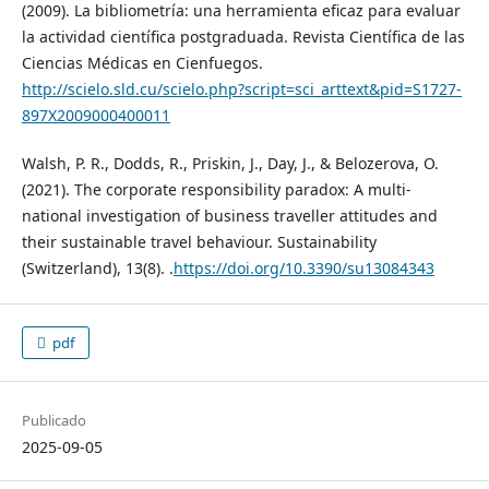
(2009). La bibliometría: una herramienta eficaz para evaluar
la actividad científica postgraduada. Revista Científica de las
Ciencias Médicas en Cienfuegos.
http://scielo.sld.cu/scielo.php?script=sci_arttext&pid=S1727-
897X2009000400011
Walsh, P. R., Dodds, R., Priskin, J., Day, J., & Belozerova, O.
(2021). The corporate responsibility paradox: A multi-
national investigation of business traveller attitudes and
their sustainable travel behaviour. Sustainability
(Switzerland), 13(8). .
https://doi.org/10.3390/su13084343
pdf
Publicado
2025-09-05