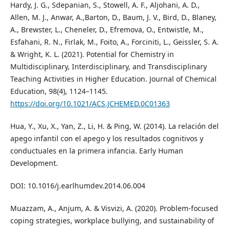
Hardy, J. G., Sdepanian, S., Stowell, A. F., Aljohani, A. D.,
Allen, M. J., Anwar, A.,Barton, D., Baum, J. V., Bird, D., Blaney,
A., Brewster, L., Cheneler, D., Efremova, O., Entwistle, M.,
Esfahani, R. N., Firlak, M., Foito, A., Forciniti, L., Geissler, S. A.
& Wright, K. L. (2021). Potential for Chemistry in
Multidisciplinary, Interdisciplinary, and Transdisciplinary
Teaching Activities in Higher Education. Journal of Chemical
Education, 98(4), 1124–1145.
https://doi.org/10.1021/ACS.JCHEMED.0C01363
Hua, Y., Xu, X., Yan, Z., Li, H. & Ping, W. (2014). La relación del
apego infantil con el apego y los resultados cognitivos y
conductuales en la primera infancia. Early Human
Development.
DOI: 10.1016/j.earlhumdev.2014.06.004
Muazzam, A., Anjum, A. & Visvizi, A. (2020). Problem-focused
coping strategies, workplace bullying, and sustainability of