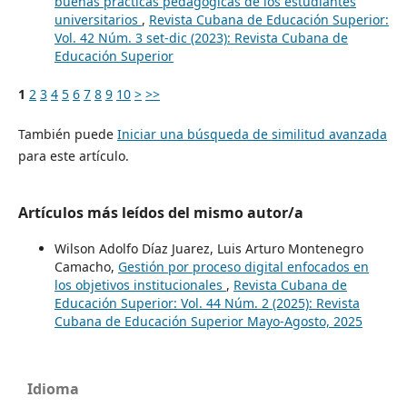
buenas prácticas pedagógicas de los estudiantes
universitarios
,
Revista Cubana de Educación Superior:
Vol. 42 Núm. 3 set-dic (2023): Revista Cubana de
Educación Superior
1
2
3
4
5
6
7
8
9
10
>
>>
También puede
Iniciar una búsqueda de similitud avanzada
para este artículo.
Artículos más leídos del mismo autor/a
Wilson Adolfo Díaz Juarez, Luis Arturo Montenegro
Camacho,
Gestión por proceso digital enfocados en
los objetivos institucionales
,
Revista Cubana de
Educación Superior: Vol. 44 Núm. 2 (2025): Revista
Cubana de Educación Superior Mayo-Agosto, 2025
Idioma