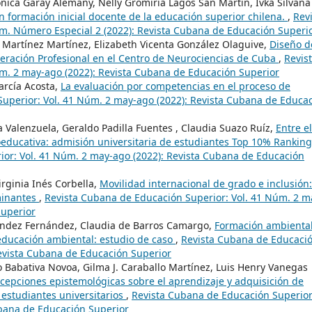
ónica Garay Alemany, Nelly Gromiria Lagos San Martín, Ivka Silvana
n formación inicial docente de la educación superior chilena.
,
Rev
m. Número Especial 2 (2022): Revista Cubana de Educación Superi
 Martínez Martínez, Elizabeth Vicenta González Olaguive,
Diseño d
peración Profesional en el Centro de Neurociencias de Cuba
,
Revis
m. 2 may-ago (2022): Revista Cubana de Educación Superior
arcía Acosta,
La evaluación por competencias en el proceso de
uperior: Vol. 41 Núm. 2 may-ago (2022): Revista Cubana de Educa
 Valenzuela, Geraldo Padilla Fuentes , Claudia Suazo Ruíz,
Entre el
oeducativa: admisión universitaria de estudiantes Top 10% Rankin
or: Vol. 41 Núm. 2 may-ago (2022): Revista Cubana de Educación
irginia Inés Corbella,
Movilidad internacional de grado e inclusión:
minantes
,
Revista Cubana de Educación Superior: Vol. 41 Núm. 2 m
Superior
nández Fernández, Claudia de Barros Camargo,
Formación ambienta
educación ambiental: estudio de caso
,
Revista Cubana de Educaci
Revista Cubana de Educación Superior
 Babativa Novoa, Gilma J. Caraballo Martínez, Luis Henry Vanegas
cepciones epistemológicas sobre el aprendizaje y adquisición de
 estudiantes universitarios
,
Revista Cubana de Educación Superior
ubana de Educación Superior