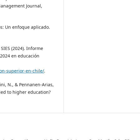
Management Journal,
os: Un enfoque aplicado.
SIES (2024). Informe
e 2024 en educación
on-superior-en-chile/
.
dini, N., & Pennanen-Arias,
lied to higher education?
.