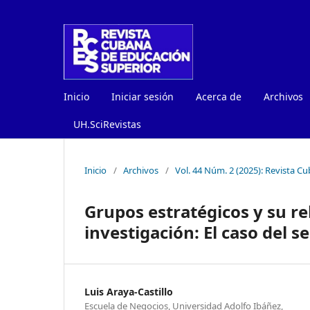
Inicio
Iniciar sesión
Acerca de
Archivos
UH.SciRevistas
Inicio
/
Archivos
/
Vol. 44 Núm. 2 (2025): Revista 
Grupos estratégicos y su r
investigación: El caso del s
Luis Araya-Castillo
Escuela de Negocios, Universidad Adolfo Ibáñez,