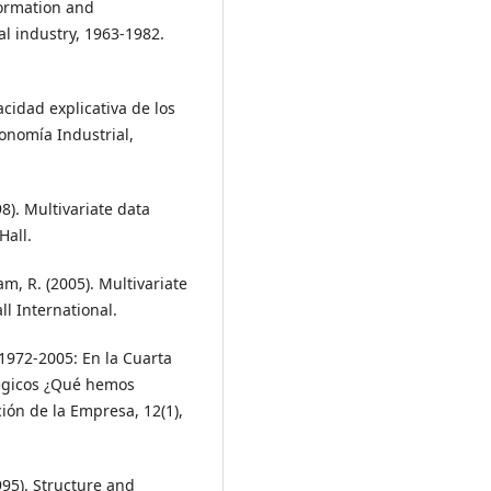
formation and
l industry, 1963-1982.
acidad explicativa de los
onomía Industrial,
98). Multivariate data
Hall.
ham, R. (2005). Multivariate
ll International.
. “1972-2005: En la Cuarta
tégicos ¿Qué hemos
ión de la Empresa, 12(1),
1995). Structure and