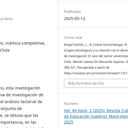
Publicado
2025-05-12
s Aires,
Cómo citar
s, inámica competitiva,
Araya-Castillo, L., & Liliana Gorrochategui, N.
Chile
Grupos estratégicos y su relación con el des
de investigación: El caso del sector universita
Chile.
Revista Cubana De Educación Superior
,
4
306–321. Recuperado a partir de
https://revistas.uh.cu/rces/article/view/11251
Más formatos de cita
s), esta investigación
va de investigación de
l análisis factorial de
Número
conjunto de
Vol. 44 Núm. 2 (2025): Revista C
e, se obtuvo que las
de Educación Superior Mayo-Ago
2025
importancia, en las