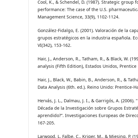
Cool, K., & Schendel, D. (1987). Strategic group 
performance: The case of the U.S. pharmaceutica
Management Science, 33(9), 1102-1124.
González-Fidalgo, E. (2001). Valoración de la cap
grupos estratégicos en la industria española. Ec
VI(342), 153-162.
Hair, J., Anderson, R., Tatham, R., & Black, W. (19
analysis (Fifth Edition), Estados Unidos, Prentice 
Hair, J., Black, W., Babin, B., Anderson, R., & Tat
Data Analysis (6th. ed.). Reino Unido: Prentice-Ha
Hervás, J. L., Dalmau, J. I., & Garrigós, A. (2006)
Década de la Investigación sobre Grupos Estra
aprendido?”. Investigaciones Europeas de Direcc
167-205.
Larwood, L. Falbe, C., Kriger, M., & Miesing, P. (