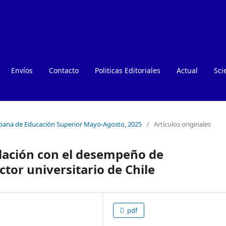
Envíos
Contacto
Politicas Editoriales
Actual
Sci
Cubana de Educación Superior Mayo-Agosto, 2025
/
Artículos originales
elación con el desempeño de
ector universitario de Chile
pdf