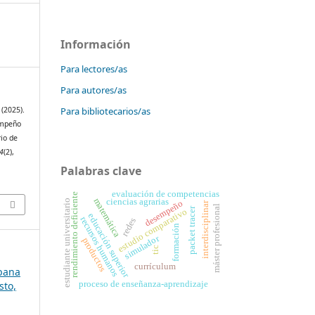
Información
Para lectores/as
Para autores/as
Para bibliotecarios/as
 (2025).
empeño
rio de
4
(2),
Palabras clave
evaluación de competencias
rendimiento deficiente
matemática
ciencias agrarias
estudiante universitario
desempeño
interdisciplinar
máster profesional
packet tracer
estudio comparativo
educación superior
recursos humanos
redes
formación
simulador
productos
tic
currículum
ubana
proceso de enseñanza-aprendizaje
sto,