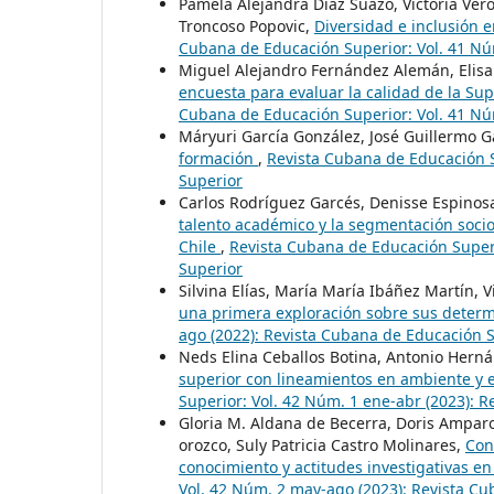
Pamela Alejandra Díaz Suazo, Victoria Ver
Troncoso Popovic,
Diversidad e inclusión e
Cubana de Educación Superior: Vol. 41 Nú
Miguel Alejandro Fernández Alemán, Elisa
encuesta para evaluar la calidad de la Su
Cubana de Educación Superior: Vol. 41 Nú
Máryuri García González, José Guillermo G
formación
,
Revista Cubana de Educación S
Superior
Carlos Rodríguez Garcés, Denisse Espinosa
talento académico y la segmentación soci
Chile
,
Revista Cubana de Educación Superi
Superior
Silvina Elías, María María Ibáñez Martín, V
una primera exploración sobre sus deter
ago (2022): Revista Cubana de Educación 
Neds Elina Ceballos Botina, Antonio Her
superior con lineamientos en ambiente y 
Superior: Vol. 42 Núm. 1 ene-abr (2023): 
Gloria M. Aldana de Becerra, Doris Amparo
orozco, Suly Patricia Castro Molinares,
Con
conocimiento y actitudes investigativas en
Vol. 42 Núm. 2 may-ago (2023): Revista C