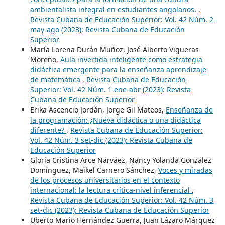
ambientalista integral en estudiantes angolanos.
,
Revista Cubana de Educación Superior: Vol. 42 Núm. 2
may-ago (2023): Revista Cubana de Educación
Superior
María Lorena Durán Muñoz, José Alberto Vigueras
Moreno,
Aula invertida inteligente como estrategia
didáctica emergente para la enseñanza aprendizaje
de matemática
,
Revista Cubana de Educación
Superior: Vol. 42 Núm. 1 ene-abr (2023): Revista
Cubana de Educación Superior
Erika Ascencio Jordán, Jorge Gil Mateos,
Enseñanza de
la programación: ¿Nueva didáctica o una didáctica
diferente?
,
Revista Cubana de Educación Superior:
Vol. 42 Núm. 3 set-dic (2023): Revista Cubana de
Educación Superior
Gloria Cristina Arce Narváez, Nancy Yolanda González
Domínguez, Maikel Carnero Sánchez,
Voces y miradas
de los procesos universitarios en el contexto
internacional: la lectura crítica-nivel inferencial
,
Revista Cubana de Educación Superior: Vol. 42 Núm. 3
set-dic (2023): Revista Cubana de Educación Superior
Uberto Mario Hernández Guerra, Juan Lázaro Márquez