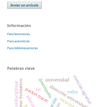
Enviar un artículo
Información
Para lectores/as
Para autores/as
Para bibliotecarios/as
Palabras clave
ciencias agrarias
universidad
desempeño
proceso formativo
interdisciplinar
dirección universitaria
packet tracer
tic
redes
formación