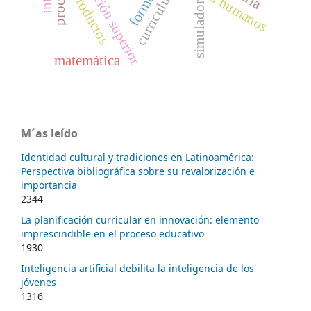
educación superior
recursos humanos
currículum
productos
simulador
matemática
M´as leído
Identidad cultural y tradiciones en Latinoamérica:
Perspectiva bibliográfica sobre su revalorización e
importancia
2344
La planificación curricular en innovación: elemento
imprescindible en el proceso educativo
1930
Inteligencia artificial debilita la inteligencia de los
jóvenes
1316