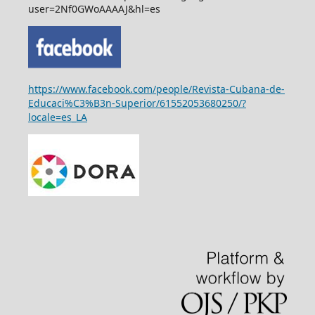
user=2Nf0GWoAAAAJ&hl=es
https://www.facebook.com/people/Revista-Cubana-de-
Educaci%C3%B3n-Superior/61552053680250/?
locale=es_LA