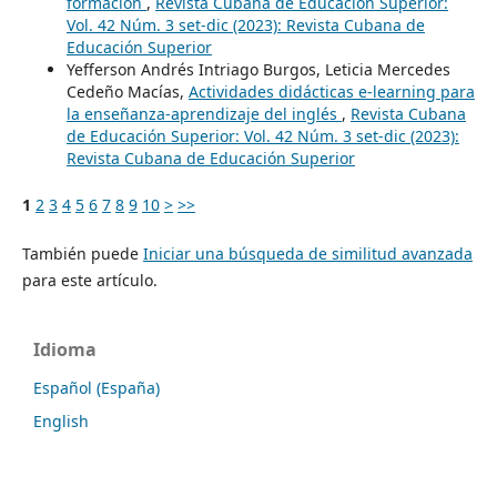
formación
,
Revista Cubana de Educación Superior:
Vol. 42 Núm. 3 set-dic (2023): Revista Cubana de
Educación Superior
Yefferson Andrés Intriago Burgos, Leticia Mercedes
Cedeño Macías,
Actividades didácticas e-learning para
la enseñanza-aprendizaje del inglés
,
Revista Cubana
de Educación Superior: Vol. 42 Núm. 3 set-dic (2023):
Revista Cubana de Educación Superior
1
2
3
4
5
6
7
8
9
10
>
>>
También puede
Iniciar una búsqueda de similitud avanzada
para este artículo.
Idioma
Español (España)
English