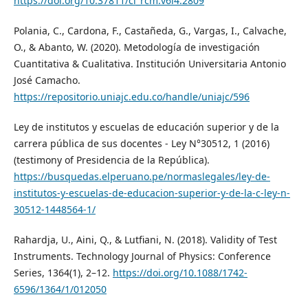
https://doi.org/10.37811/cl_rcm.v6i4.2809
Polania, C., Cardona, F., Castañeda, G., Vargas, I., Calvache,
O., & Abanto, W. (2020). Metodología de investigación
Cuantitativa & Cualitativa. Institución Universitaria Antonio
José Camacho.
https://repositorio.uniajc.edu.co/handle/uniajc/596
Ley de institutos y escuelas de educación superior y de la
carrera pública de sus docentes - Ley N°30512, 1 (2016)
(testimony of Presidencia de la República).
https://busquedas.elperuano.pe/normaslegales/ley-de-
institutos-y-escuelas-de-educacion-superior-y-de-la-c-ley-n-
30512-1448564-1/
Rahardja, U., Aini, Q., & Lutfiani, N. (2018). Validity of Test
Instruments. Technology Journal of Physics: Conference
Series, 1364(1), 2–12.
https://doi.org/10.1088/1742-
6596/1364/1/012050