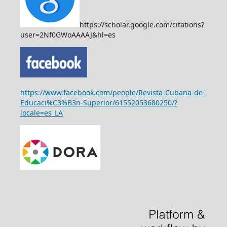
https://scholar.google.com/citations?
user=2Nf0GWoAAAAJ&hl=es
https://www.facebook.com/people/Revista-Cubana-de-
Educaci%C3%B3n-Superior/61552053680250/?
locale=es_LA