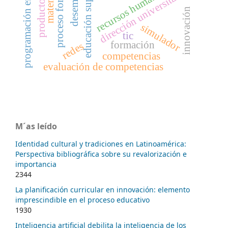
programación en scratch
proceso formativo
educación superior
desempeño
recursos humanos
dirección universitaria
productos
innovación
simulador
tic
formación
redes
competencias
evaluación de competencias
M´as leído
Identidad cultural y tradiciones en Latinoamérica:
Perspectiva bibliográfica sobre su revalorización e
importancia
2344
La planificación curricular en innovación: elemento
imprescindible en el proceso educativo
1930
Inteligencia artificial debilita la inteligencia de los