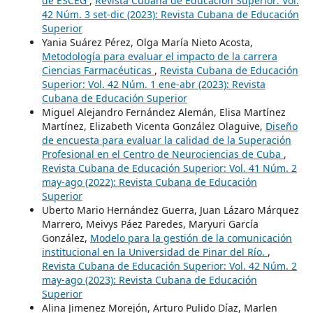
de ESCEG
,
Revista Cubana de Educación Superior: Vol.
42 Núm. 3 set-dic (2023): Revista Cubana de Educación
Superior
Yania Suárez Pérez, Olga María Nieto Acosta,
Metodología para evaluar el impacto de la carrera
Ciencias Farmacéuticas
,
Revista Cubana de Educación
Superior: Vol. 42 Núm. 1 ene-abr (2023): Revista
Cubana de Educación Superior
Miguel Alejandro Fernández Alemán, Elisa Martínez
Martínez, Elizabeth Vicenta González Olaguive,
Diseño
de encuesta para evaluar la calidad de la Superación
Profesional en el Centro de Neurociencias de Cuba
,
Revista Cubana de Educación Superior: Vol. 41 Núm. 2
may-ago (2022): Revista Cubana de Educación
Superior
Uberto Mario Hernández Guerra, Juan Lázaro Márquez
Marrero, Meivys Páez Paredes, Maryuri García
González,
Modelo para la gestión de la comunicación
institucional en la Universidad de Pinar del Río.
,
Revista Cubana de Educación Superior: Vol. 42 Núm. 2
may-ago (2023): Revista Cubana de Educación
Superior
Alina Jimenez Morejón, Arturo Pulido Díaz, Marlen