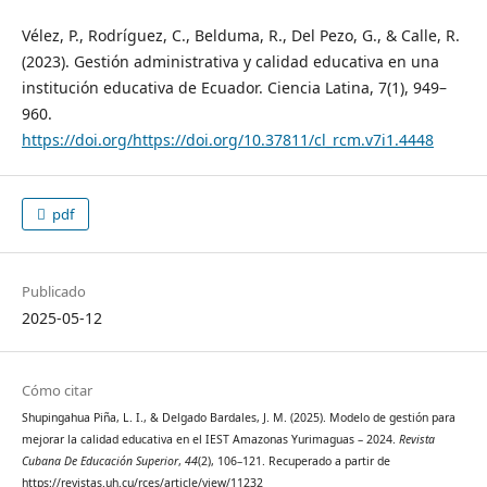
Vélez, P., Rodríguez, C., Belduma, R., Del Pezo, G., & Calle, R.
(2023). Gestión administrativa y calidad educativa en una
institución educativa de Ecuador. Ciencia Latina, 7(1), 949–
960.
https://doi.org/https://doi.org/10.37811/cl_rcm.v7i1.4448
pdf
Publicado
2025-05-12
Cómo citar
Shupingahua Piña, L. I., & Delgado Bardales, J. M. (2025). Modelo de gestión para
mejorar la calidad educativa en el IEST Amazonas Yurimaguas – 2024.
Revista
Cubana De Educación Superior
,
44
(2), 106–121. Recuperado a partir de
https://revistas.uh.cu/rces/article/view/11232