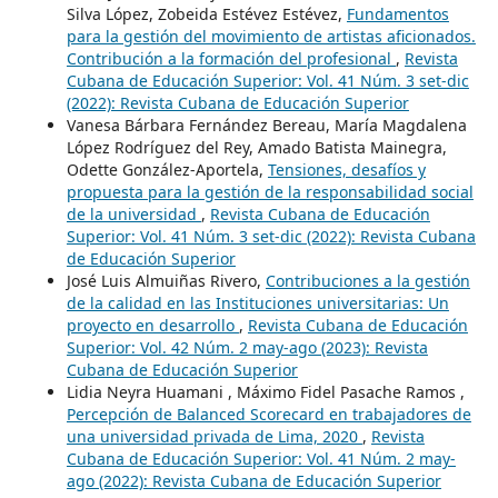
Silva López, Zobeida Estévez Estévez,
Fundamentos
para la gestión del movimiento de artistas aficionados.
Contribución a la formación del profesional
,
Revista
Cubana de Educación Superior: Vol. 41 Núm. 3 set-dic
(2022): Revista Cubana de Educación Superior
Vanesa Bárbara Fernández Bereau, María Magdalena
López Rodríguez del Rey, Amado Batista Mainegra,
Odette González-Aportela,
Tensiones, desafíos y
propuesta para la gestión de la responsabilidad social
de la universidad
,
Revista Cubana de Educación
Superior: Vol. 41 Núm. 3 set-dic (2022): Revista Cubana
de Educación Superior
José Luis Almuiñas Rivero,
Contribuciones a la gestión
de la calidad en las Instituciones universitarias: Un
proyecto en desarrollo
,
Revista Cubana de Educación
Superior: Vol. 42 Núm. 2 may-ago (2023): Revista
Cubana de Educación Superior
Lidia Neyra Huamani , Máximo Fidel Pasache Ramos ,
Percepción de Balanced Scorecard en trabajadores de
una universidad privada de Lima, 2020
,
Revista
Cubana de Educación Superior: Vol. 41 Núm. 2 may-
ago (2022): Revista Cubana de Educación Superior