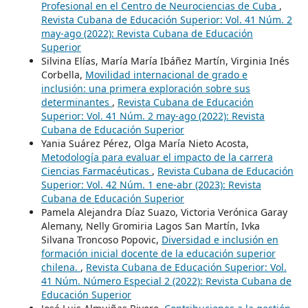
Profesional en el Centro de Neurociencias de Cuba
,
Revista Cubana de Educación Superior: Vol. 41 Núm. 2
may-ago (2022): Revista Cubana de Educación
Superior
Silvina Elías, María María Ibáñez Martín, Virginia Inés
Corbella,
Movilidad internacional de grado e
inclusión: una primera exploración sobre sus
determinantes
,
Revista Cubana de Educación
Superior: Vol. 41 Núm. 2 may-ago (2022): Revista
Cubana de Educación Superior
Yania Suárez Pérez, Olga María Nieto Acosta,
Metodología para evaluar el impacto de la carrera
Ciencias Farmacéuticas
,
Revista Cubana de Educación
Superior: Vol. 42 Núm. 1 ene-abr (2023): Revista
Cubana de Educación Superior
Pamela Alejandra Díaz Suazo, Victoria Verónica Garay
Alemany, Nelly Gromiria Lagos San Martín, Ivka
Silvana Troncoso Popovic,
Diversidad e inclusión en
formación inicial docente de la educación superior
chilena.
,
Revista Cubana de Educación Superior: Vol.
41 Núm. Número Especial 2 (2022): Revista Cubana de
Educación Superior