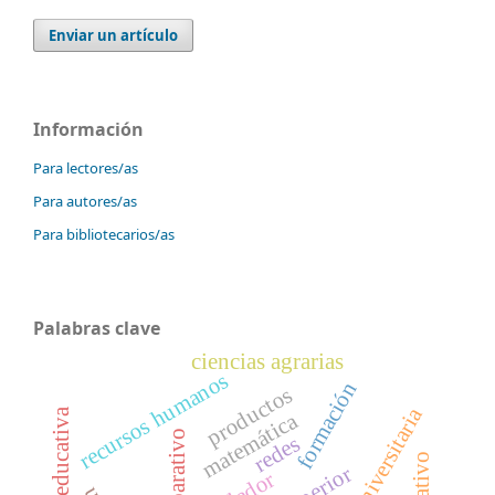
Enviar un artículo
Información
Para lectores/as
Para autores/as
Para bibliotecarios/as
Palabras clave
ciencias agrarias
recursos humanos
formación
productos
matemática
redes