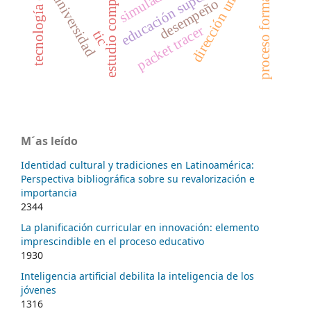
dirección universitaria
tecnología educativa
estudio comparativo
proceso formativo
educación superior
simulador
universidad
desempeño
packet tracer
tic
M´as leído
Identidad cultural y tradiciones en Latinoamérica:
Perspectiva bibliográfica sobre su revalorización e
importancia
2344
La planificación curricular en innovación: elemento
imprescindible en el proceso educativo
1930
Inteligencia artificial debilita la inteligencia de los
jóvenes
1316