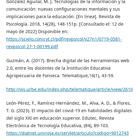
González Aguilar, M. J. Tecnologías de la información y la
comunicación: nuevas configuraciones mentales y sus
implicaciones para la educación. [En linea]. Revista de
Psicología. 2018, 14(28), 148-151p. [Consultado el: 12 de
mayo de 2022] Disponible en:
https://scielo.conicyt.cl/pdf/revpsicol/v27n1/0719-0581-
revpsicol-27-1-00199.pdf
Guzmán, A. (2017). Brecha digital de las herramientas web
2.0, entre los docentes de la Institución Educativa
Agropecuaria de Fonseca. Telematique,16(1), 43-59.
http://ojs.urbe.edu/index.php/telematique/article/view/2610
León-Pérez, F., Ramírez-Hernández, M., Alva, A. D., & Flores,
T. G. (2023). El impacto del covid-19 en habilidades digitales
del siglo XXI en educación superior. Edutec, Revista
Electrónica de Tecnología Educativa, (84), 89-103.
https://dialnet.unirioja.es/servlet/articulo?codigo=9012743