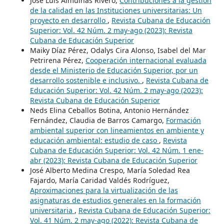
José Luis Almuiñas Rivero,
Contribuciones a la gestión
de la calidad en las Instituciones universitarias: Un
proyecto en desarrollo
,
Revista Cubana de Educación
Superior: Vol. 42 Núm. 2 may-ago (2023): Revista
Cubana de Educación Superior
Maiky Díaz Pérez, Odalys Cira Alonso, Isabel del Mar
Petrirena Pérez,
Cooperación internacional evaluada
desde el Ministerio de Educación Superior, por un
desarrollo sostenible e inclusivo.
,
Revista Cubana de
Educación Superior: Vol. 42 Núm. 2 may-ago (2023):
Revista Cubana de Educación Superior
Neds Elina Ceballos Botina, Antonio Hernández
Fernández, Claudia de Barros Camargo,
Formación
ambiental superior con lineamientos en ambiente y
educación ambiental: estudio de caso
,
Revista
Cubana de Educación Superior: Vol. 42 Núm. 1 ene-
abr (2023): Revista Cubana de Educación Superior
José Alberto Medina Crespo, María Soledad Rea
Fajardo, María Caridad Valdés Rodríguez,
Aproximaciones para la virtualización de las
asignaturas de estudios generales en la formación
universitaria
,
Revista Cubana de Educación Superior:
Vol. 41 Núm. 2 may-ago (2022): Revista Cubana de