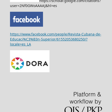
https://scholar.google.com/citations?
user=2Nf0GWoAAAAJ&hl=es
https://www.facebook.com/people/Revista-Cubana-de-
Educaci%C3%B3n-Superior/61552053680250/?
locale=es_LA