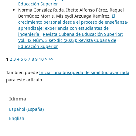
Educación Superior
Norma González Ruda, Ibette Alfonso Pérez, Raquel
Bermúdez Morris, Misleydi Arzuaga Ramírez,
El
crecimiento personal desde el proceso de enseñanza-
aprendizaje: experiencia con estudiantes de
ingeniería
,
Revista Cubana de Educación Superior:
Vol. 42 Núm. 3 set-dic (2023): Revista Cubana de
Educación Superior
1
2
3
4
5
6
7
8
9
10
>
>>
También puede
Iniciar una búsqueda de similitud avanzada
para este artículo.
Idioma
Español (España)
English