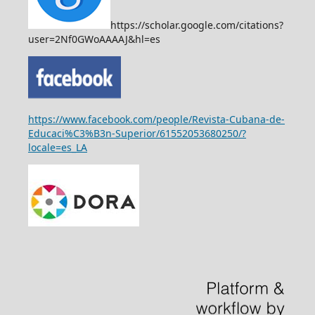
https://scholar.google.com/citations?
user=2Nf0GWoAAAAJ&hl=es
https://www.facebook.com/people/Revista-Cubana-de-
Educaci%C3%B3n-Superior/61552053680250/?
locale=es_LA