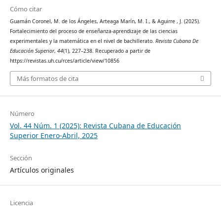
Cómo citar
Guamán Coronel, M. de los Ángeles, Arteaga Marín, M. I., & Aguirre , J. (2025).
Fortalecimiento del proceso de enseñanza-aprendizaje de las ciencias
experimentales y la matemática en el nivel de bachillerato.
Revista Cubana De
Educación Superior
,
44
(1), 227–238. Recuperado a partir de
https://revistas.uh.cu/rces/article/view/10856
Más formatos de cita
Número
Vol. 44 Núm. 1 (2025): Revista Cubana de Educación
Superior Enero-Abril, 2025
Sección
Artículos originales
Licencia