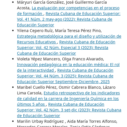
Máryuri García González, José Guillermo García
Acosta,
La evaluación por competencias en el proceso
de formación
,
Revista Cubana de Educación Superior:
Vol. 41 Núm. 2 may-ago (2022): Revista Cubana de
Educación Superior
Yilena Cepero Ruíz, María Teresa Pérez Pino,
Estrategia metodológica para el diseño y utilización de
Recursos Educativos
,
Revista Cubana de Educación
Superior: Vol. 42 Núm. Especial 3 (2023): Revista
Cubana de Educación Superior
Violeta Yépez Mancero, Olga Franco Alvarado,
Innovación pedagógica en la educación médica: El rol
de la interactividad
,
Revista Cubana de Educación
Superior: Vol. 44 Núm. 3 (2025): Revista Cubana de
Educación Superior Septiembre-Diciembre, 2025
Maribel Cuello Pérez, Osmir Cabrera Blanco, Lázaro
Lima Carsola,
Estudio retrospectivo de los indicadores
de calidad en la carrera de Ingeniería Química en los
últimos 5 años
,
Revista Cubana de Educación
Superior: Vol. 42 Núm. 3 set-dic (2023): Revista Cubana
de Educación Superior
Marilin Urbay Rodríguez , Aida María Torres Alfonso,
Mercedes Carrera Morales, Tania Ortiz Cárdenas,