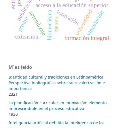
acceso a la educación superior
formación
universidad
vinculación
aprendizaje
biomecánica
prouni
mejora
extensión
formación integral
M´as leído
Identidad cultural y tradiciones en Latinoamérica:
Perspectiva bibliográfica sobre su revalorización e
importancia
2321
La planificación curricular en innovación: elemento
imprescindible en el proceso educativo
1930
Inteligencia artificial debilita la inteligencia de los