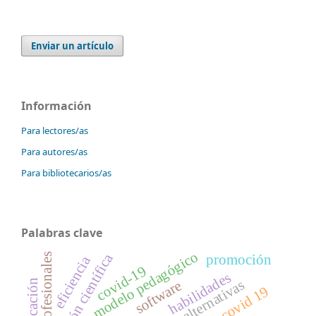
Enviar un artículo
Información
Para lectores/as
Para autores/as
Para bibliotecarios/as
Palabras clave
modelo pedagógico
publicación científica
promoción
profesionales
eficiencia
covid-19
habilidades
alternativas
software
educación
covid 19