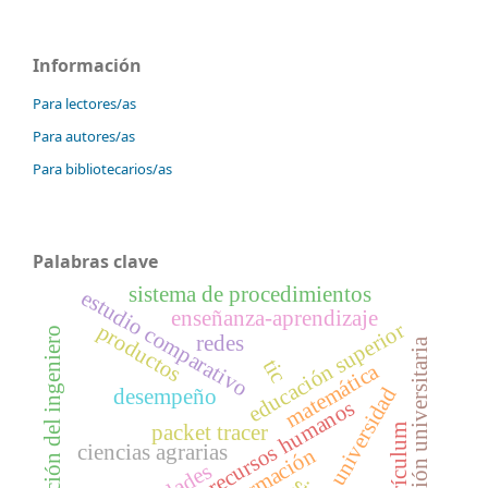
Información
Para lectores/as
Para autores/as
Para bibliotecarios/as
Palabras clave
sistema de procedimientos
estudio comparativo
enseñanza-aprendizaje
educación superior
productos
formación del ingeniero
redes
dirección universitaria
tic
matemática
universidad
desempeño
recursos humanos
packet tracer
currículum
ciencias agrarias
formación