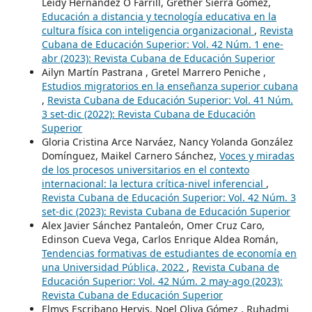
Leidy Hernández O´Farrill, Grether Sierra Gómez,
Educación a distancia y tecnología educativa en la
cultura física con inteligencia organizacional
,
Revista
Cubana de Educación Superior: Vol. 42 Núm. 1 ene-
abr (2023): Revista Cubana de Educación Superior
Ailyn Martín Pastrana , Gretel Marrero Peniche ,
Estudios migratorios en la enseñanza superior cubana
,
Revista Cubana de Educación Superior: Vol. 41 Núm.
3 set-dic (2022): Revista Cubana de Educación
Superior
Gloria Cristina Arce Narváez, Nancy Yolanda González
Domínguez, Maikel Carnero Sánchez,
Voces y miradas
de los procesos universitarios en el contexto
internacional: la lectura crítica-nivel inferencial
,
Revista Cubana de Educación Superior: Vol. 42 Núm. 3
set-dic (2023): Revista Cubana de Educación Superior
Alex Javier Sánchez Pantaleón, Omer Cruz Caro,
Edinson Cueva Vega, Carlos Enrique Aldea Román,
Tendencias formativas de estudiantes de economía en
una Universidad Pública, 2022
,
Revista Cubana de
Educación Superior: Vol. 42 Núm. 2 may-ago (2023):
Revista Cubana de Educación Superior
Elmys Escribano Hervis, Noel Oliva Gómez , Ruhadmi