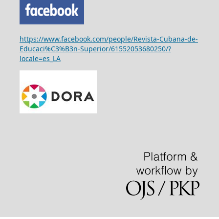
https://www.facebook.com/people/Revista-Cubana-de-
Educaci%C3%B3n-Superior/61552053680250/?
locale=es_LA